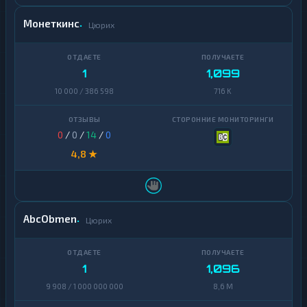
Монеткинс
Цюрих
1
1,099
10 000 / 386 598
716 K
0
/
0
/
14
/
0
4,8 ★
AbcObmen
Цюрих
1
1,096
9 908 / 1 000 000 000
8,6 M