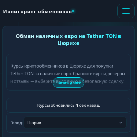
Мониторинг обменников
НАПРАВЛЕНИЕ
Обмен наличных евро на Tether TON в
×
ОБМЕНА
Цюрихе
★ ИЗБРАННОЕ
ВСЕ РАЗДЕЛЫ
Курсы криптообменников в Цюрихе для покупки
Tether TON за наличные евро. Сравните курсы, резервы
О
П
Т
О
и отзывы — выберите выгодную и безопасную сделку.
Читать далее
Д
Л
А
У
Ё
Ч
Т
А
Курсы обновились 5 сек назад.
Е
Е
Т
Евро
Е
Город:
Цюрих
USDT TON