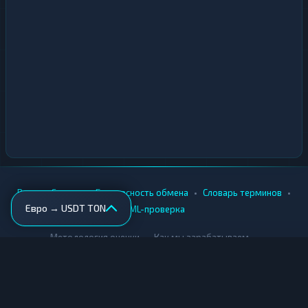
•
•
•
•
Вики
Города
Безопасность обмена
Словарь терминов
Евро → USDT TON
AML-проверка
•
•
Методология оценки
Как мы зарабатываем
Для обменников
Купить крипту