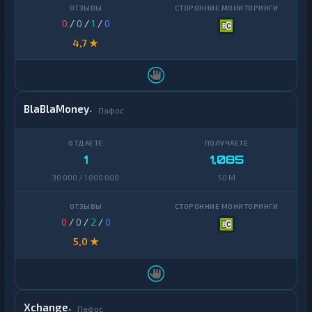
0
/
0
/
1
/
0
4,7 ★
BlaBlaMoney
Пафос
1
1,085
30 000 / 1 000 000
50 M
0
/
0
/
2
/
0
5,0 ★
Xchange
Пафос