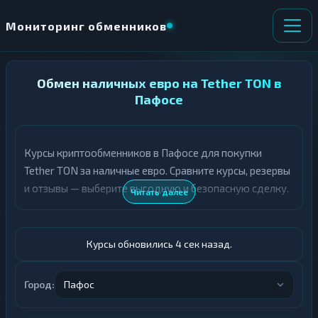
Мониторинг обменников
НАПРАВЛЕНИЕ
Обмен наличных евро на Tether TON в
×
ОБМЕНА
Пафосе
★ ИЗБРАННОЕ
ВСЕ РАЗДЕЛЫ
Курсы криптообменников в Пафосе для покупки
Tether TON за наличные евро. Сравните курсы, резервы
О
П
Т
О
и отзывы — выберите выгодную и безопасную сделку.
Читать далее
Д
Л
А
У
Ё
Ч
Т
А
Курсы обновились 5 сек назад.
Е
Е
Т
Евро
Е
Город:
Пафос
USDT TON