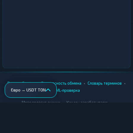
•
•
•
•
Вики
Города
Безопасность обмена
Словарь терминов
Евро → USDT TON
AML-проверка
•
•
Методология оценки
Как мы зарабатываем
Для обменников
Купить крипту