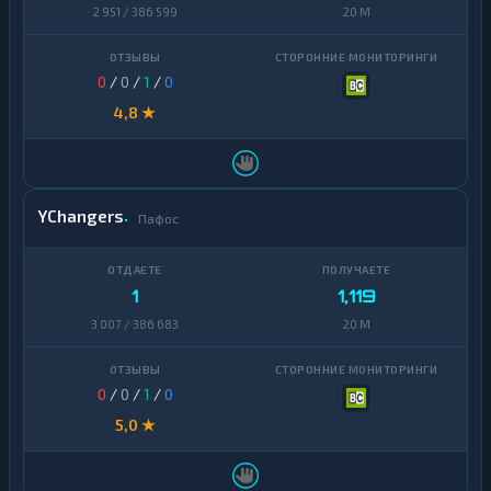
Sui
2 951 / 386 599
20 M
1
Terra
1
(LUNA)
0
/
0
/
1
/
0
4,8 ★
Tezos
1
Toncoin
1
TrueUSD
2
YChangers
Пафос
Uniswap
1
VeChain
1
1
1,119
Waves
1
3 007 / 386 683
20 M
Yearn
1
Finance
0
/
0
/
1
/
0
Zcash
1
5,0 ★