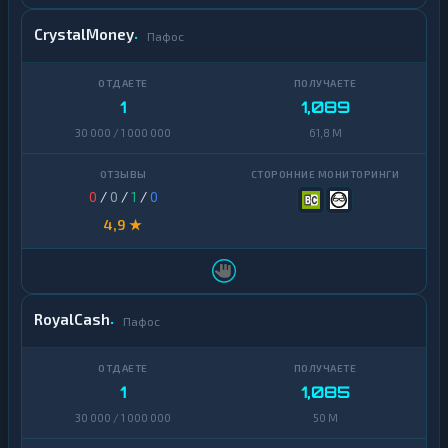
CrystalMoney
Пафос
1
1,089
30 000 / 1 000 000
61,8 M
0
/
0
/
1
/
0
4,9 ★
RoyalCash
Пафос
1
1,085
30 000 / 1 000 000
50 M