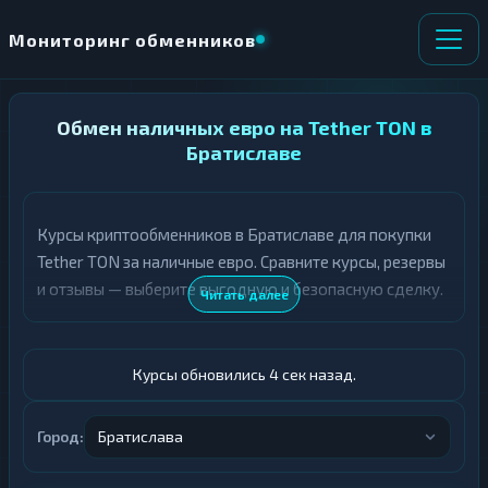
Мониторинг обменников
НАПРАВЛЕНИЕ
Обмен наличных евро на Tether TON в
×
ОБМЕНА
Братиславе
★ ИЗБРАННОЕ
ВСЕ РАЗДЕЛЫ
Курсы криптообменников в Братиславе для покупки
Tether TON за наличные евро. Сравните курсы, резервы
О
П
Т
О
и отзывы — выберите выгодную и безопасную сделку.
Читать далее
Д
Л
А
У
Ё
Ч
Т
А
Курсы обновились 5 сек назад.
Е
Е
Т
Евро
Е
Город:
Братислава
USDT TON