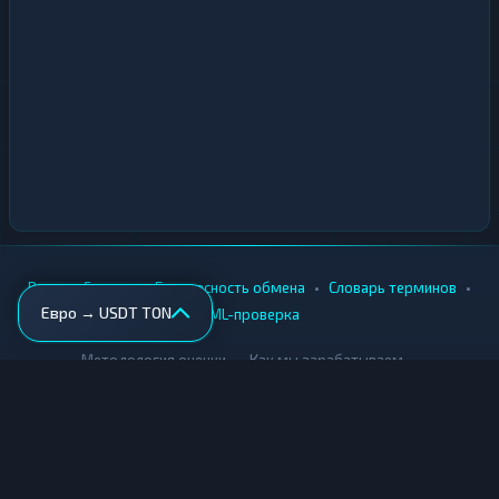
•
•
•
•
Вики
Города
Безопасность обмена
Словарь терминов
Евро → USDT TON
AML-проверка
•
•
Методология оценки
Как мы зарабатываем
Для обменников
Купить крипту
Продать крипту