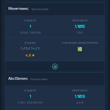
Монеткинс
Братислава
1
1,105
10 000 / 386 598
716 K
0
/
0
/
14
/
0
4,8 ★
AbcObmen
Братислава
1
1,103
9 961 / 999 999 914
8,6 M