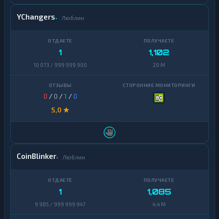
YChangers
Люблин
1
1,102
10 073 / 999 999 900
20 M
0
/
0
/
1
/
0
5,0 ★
CoinBlinker
Люблин
1
1,085
9 985 / 999 999 947
4,4 M