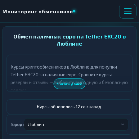
Мониторинг обменников
НАПРАВЛЕНИЕ
Обмен наличных евро на Tether ERC20 в
×
ОБМЕНА
Люблине
★ ИЗБРАННОЕ
ВСЕ РАЗДЕЛЫ
Курсы криптообменников в Люблине для покупки
Tether ERC20 за наличные евро. Сравните курсы,
О
П
Т
О
резервы и отзывы — выберите выгодную и безопасную
Читать далее
Д
Л
сделку.
А
У
Ё
Ч
Т
А
Курсы обновились 12 сек назад.
Е
Е
Т
Евро
Е
Город:
Люблин
USDT ERC20