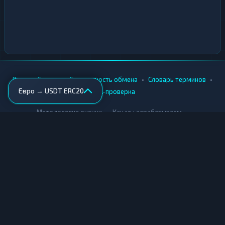
•
•
•
•
Вики
Города
Безопасность обмена
Словарь терминов
Евро → USDT ERC20
AML-проверка
•
•
Методология оценки
Как мы зарабатываем
Для обменников
Купить крипту
Продать крипту
Купить за рубли
Продать за рубли