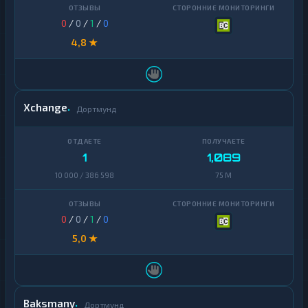
0
/
0
/
1
/
0
4,8 ★
Xchange
Дортмунд
1
1,089
10 000 / 386 598
75 M
0
/
0
/
1
/
0
5,0 ★
Baksmany
Дортмунд