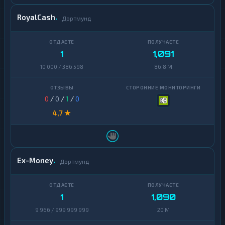
RoyalCash
Дортмунд
1
1,091
10 000 / 386 598
86,8 M
0
/
0
/
1
/
0
4,7 ★
Ex-Money
Дортмунд
1
1,090
9 966 / 999 999 999
20 M