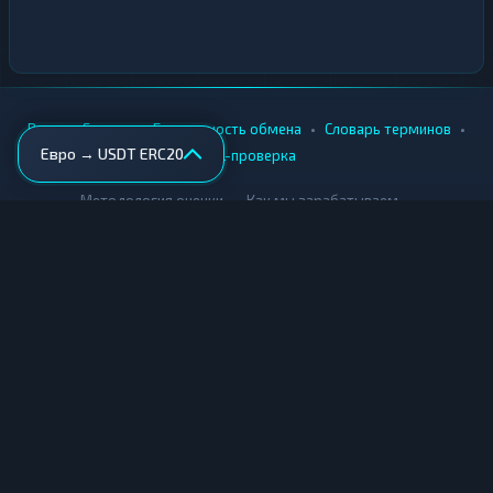
•
•
•
•
Вики
Города
Безопасность обмена
Словарь терминов
Евро → USDT ERC20
AML-проверка
•
•
Методология оценки
Как мы зарабатываем
Для обменников
Купить крипту
Продать крипту
Купить за рубли
Продать за рубли