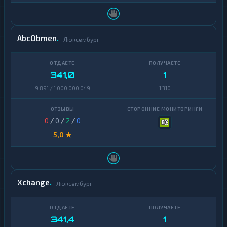
Zcash
1
AbcObmen
Люксембург
341,0
1
9 891 / 1 000 000 049
1 310
0
/
0
/
2
/
0
5,0 ★
Xchange
Люксембург
341,4
1