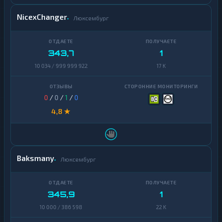
NicexChanger
Люксембург
343,7
1
10 034 / 999 999 922
17 K
0
/
0
/
1
/
0
4,8 ★
Baksmany
Люксембург
345,9
1
10 000 / 386 598
22 K