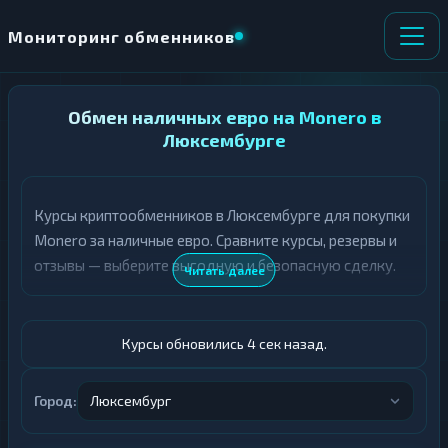
Мониторинг обменников
НАПРАВЛЕНИЕ
Обмен наличных евро на Monero в
×
ОБМЕНА
Люксембурге
★ ИЗБРАННОЕ
ВСЕ РАЗДЕЛЫ
Курсы криптообменников в Люксембурге для покупки
Monero за наличные евро. Сравните курсы, резервы и
О
П
Т
О
отзывы — выберите выгодную и безопасную сделку.
Читать далее
Д
Л
А
У
Ё
Ч
Т
А
Курсы обновились 5 сек назад.
Е
Е
Т
Евро
Е
Город:
Люксембург
XMR