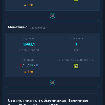
4,8 ★
Монеткинс
Люксембург
348,1
1
10 000 / 386 598
42 K
0
/
0
/
14
/
0
4,8 ★
Статистика топ обменников Наличные