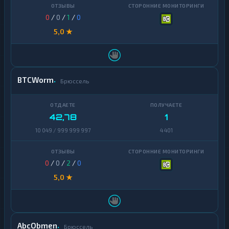
0
/
0
/
1
/
0
5,0 ★
BTCWorm
Брюссель
42,78
1
10 049 / 999 999 997
4 401
0
/
0
/
2
/
0
5,0 ★
AbcObmen
Брюссель