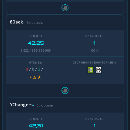
Zcash
1
60sek
Брюссель
42,25
1
9 922 / 999 999 963
60 K
0
/
0
/
2
/
1
4,9 ★
YChangers
Брюссель
42,31
1