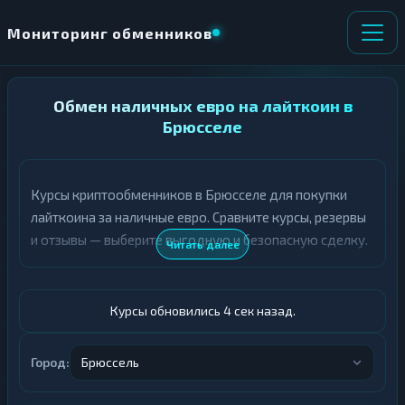
Мониторинг обменников
НАПРАВЛЕНИЕ
Обмен наличных евро на лайткоин в
×
ОБМЕНА
Брюсселе
★ ИЗБРАННОЕ
ВСЕ РАЗДЕЛЫ
Курсы криптообменников в Брюсселе для покупки
лайткоина за наличные евро. Сравните курсы, резервы
О
П
Т
О
и отзывы — выберите выгодную и безопасную сделку.
Читать далее
Д
Л
А
У
Ё
Ч
Т
А
Курсы обновились 5 сек назад.
Е
Е
Т
Евро
Е
Город:
Брюссель
LTC