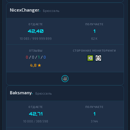
NicexChanger
Брюссель
42,40
1
10 083 / 999 999 899
62 K
0
/
0
/
1
/
0
4,8 ★
Baksmany
Брюссель
42,71
1
10 000 / 386 598
3 144