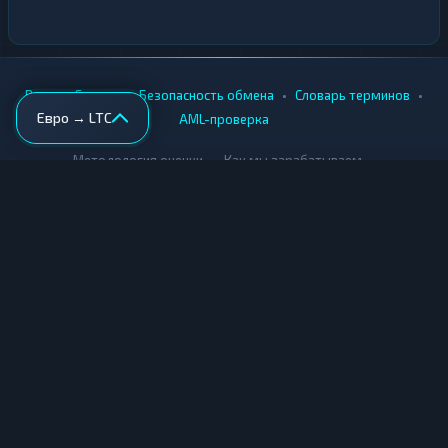
•
•
•
•
Вики
Города
Безопасность обмена
Словарь терминов
Евро → LTC
AML-проверка
•
•
Методология оценки
Как мы зарабатываем
Для обменников
Купить крипту
Продать крипту
Купить за рубли
Продать за рубли