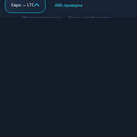
Евро → LTC
AML-проверка
•
•
Методология оценки
Как мы зарабатываем
Для обменников
Купить крипту
Продать крипту
Купить за рубли
Продать за рубли
© Мониторинг обменников — 2026
|
|
|
Условия использования
Конфиденциальность
Cookies
Карта сайта