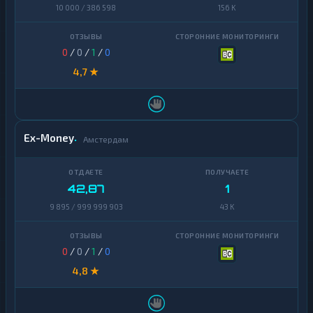
10 000 / 386 598
156 K
0
/
0
/
1
/
0
4,7 ★
Ex-Money
Амстердам
42,87
1
9 895 / 999 999 903
43 K
0
/
0
/
1
/
0
4,8 ★