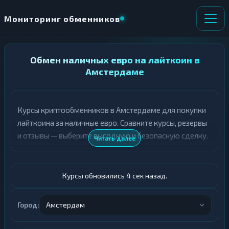
Мониторинг обменников
НАПРАВЛЕНИЕ
Обмен наличных евро на лайткоин в
×
ОБМЕНА
Амстердаме
★ ИЗБРАННОЕ
ВСЕ РАЗДЕЛЫ
Курсы криптообменников в Амстердаме для покупки
лайткоина за наличные евро. Сравните курсы, резервы
О
П
Т
О
и отзывы — выберите выгодную и безопасную сделку.
Читать далее
Д
Л
А
У
Ё
Ч
Т
А
Курсы обновились 5 сек назад.
Е
Е
Т
Евро
Е
Город:
Амстердам
LTC