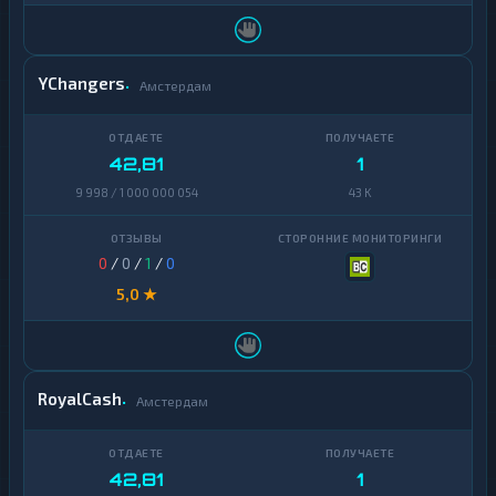
Zcash
1
YChangers
Амстердам
42,81
1
9 998 / 1 000 000 054
43 K
0
/
0
/
1
/
0
5,0 ★
RoyalCash
Амстердам
42,81
1