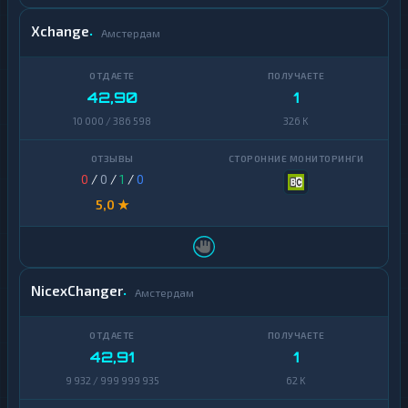
Xchange
Амстердам
42,90
1
10 000 / 386 598
326 K
0
/
0
/
1
/
0
5,0 ★
NicexChanger
Амстердам
42,91
1
9 932 / 999 999 935
62 K