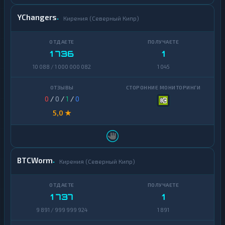
YChangers
Кирения (Северный Кипр)
1 736
1
10 088 / 1 000 000 082
1 045
0
/
0
/
1
/
0
5,0 ★
BTCWorm
Кирения (Северный Кипр)
1 737
1
9 891 / 999 999 924
1 891