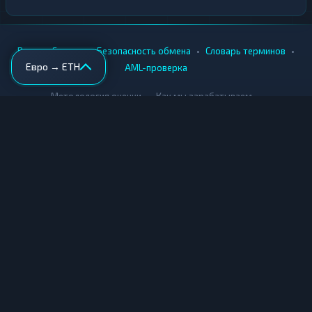
•
•
•
•
Вики
Города
Безопасность обмена
Словарь терминов
Евро → ETH
AML-проверка
•
•
Методология оценки
Как мы зарабатываем
Для обменников
Купить крипту
Продать крипту
Купить за рубли
Продать за рубли
© Мониторинг обменников — 2026