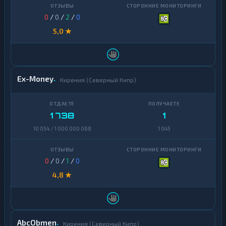
0
/
0
/
2
/
0
5,0 ★
Ex-Money
Кирения (Северный Кипр)
1 738
1
10 054 / 1 000 000 068
1 045
0
/
0
/
1
/
0
4,8 ★
AbcObmen
Кирения (Северный Кипр)