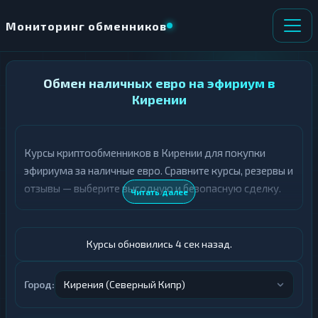
Мониторинг обменников
НАПРАВЛЕНИЕ
Обмен наличных евро на эфириум в
×
ОБМЕНА
Кирении
★ ИЗБРАННОЕ
ВСЕ РАЗДЕЛЫ
Курсы криптообменников в Кирении для покупки
эфириума за наличные евро. Сравните курсы, резервы и
О
П
Т
О
отзывы — выберите выгодную и безопасную сделку.
Читать далее
Д
Л
А
У
Ё
Ч
Т
А
Курсы обновились 5 сек назад.
Е
Е
Т
Евро
Е
Город:
Кирения (Северный Кипр)
ETH