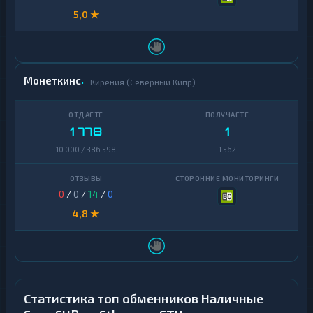
5,0 ★
Монеткинс
Кирения (Северный Кипр)
1 778
1
10 000 / 386 598
1 562
0
/
0
/
14
/
0
4,8 ★
Статистика топ обменников Наличные