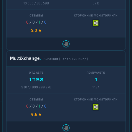
10 000 / 386 598
37 K
0
/
0
/
1
/
0
5,0 ★
MultiXchange
Кирения (Северный Кипр)
1 730
1
9 917 / 999 999 978
1 157
0
/
0
/
1
/
0
4,6 ★