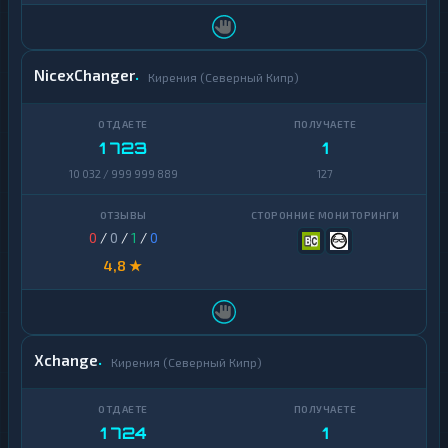
TrueUSD
2
Uniswap
1
NicexChanger
Кирения (Северный Кипр)
VeChain
1
Waves
1
1 723
1
10 032 / 999 999 889
127
Yearn
1
Finance
Zcash
1
0
/
0
/
1
/
0
4,8 ★
Xchange
Кирения (Северный Кипр)
1 724
1