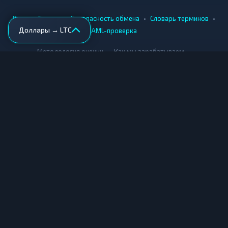
•
•
•
•
Вики
Города
Безопасность обмена
Словарь терминов
Доллары → LTC
AML-проверка
•
•
Методология оценки
Как мы зарабатываем
Для обменников
Купить крипту
Продать крипту
Купить за рубли
Продать за рубли
© Мониторинг обменников — 2026
|
|
|
Условия использования
Конфиденциальность
Cookies