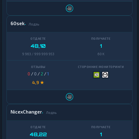
Zcash
1
60sek
Лодзь
48,10
1
9 963 / 999 999 953
60 K
0
/
0
/
2
/
1
4,9 ★
NicexChanger
Лодзь
48,22
1