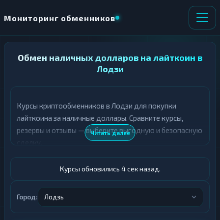
Мониторинг обменников
НАПРАВЛЕНИЕ
Обмен наличных долларов на лайткоин в
×
ОБМЕНА
Лодзи
★ ИЗБРАННОЕ
ВСЕ РАЗДЕЛЫ
Курсы криптообменников в Лодзи для покупки
лайткоина за наличные доллары. Сравните курсы,
О
П
Т
О
резервы и отзывы — выберите выгодную и безопасную
Читать далее
Д
Л
сделку.
А
У
Ё
Ч
Т
А
Курсы обновились 5 сек назад.
Е
Е
Т
Доллары
Е
Город:
Лодзь
LTC