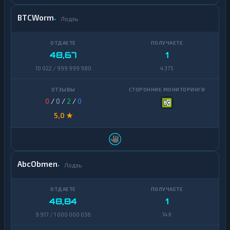
BTCWorm
Лодзь
48,67
1
10 022 / 999 999 980
4 375
0
/
0
/
2
/
0
5,0 ★
AbcObmen
Лодзь
48,84
1
9 917 / 1 000 000 036
14 K