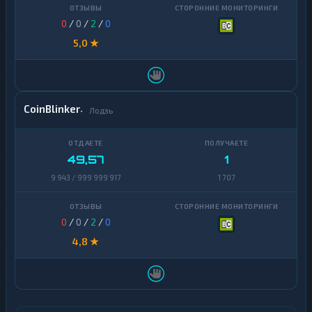
0
/
0
/
2
/
0
5,0 ★
CoinBlinker
Лодзь
49,57
1
9 943 / 999 999 917
1 707
0
/
0
/
2
/
0
4,8 ★