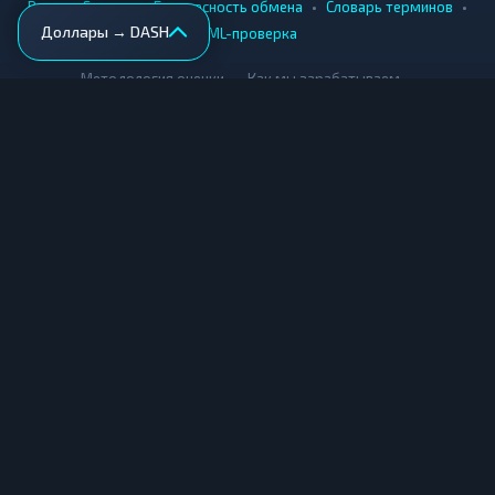
•
•
•
•
Вики
Города
Безопасность обмена
Словарь терминов
Доллары → DASH
AML-проверка
•
•
Методология оценки
Как мы зарабатываем
Для обменников
Купить крипту
Продать крипту
Купить за рубли
Продать за рубли
© Мониторинг обменников — 2026
|
|
|
Условия использования
Конфиденциальность
Cookies
Карта сайта