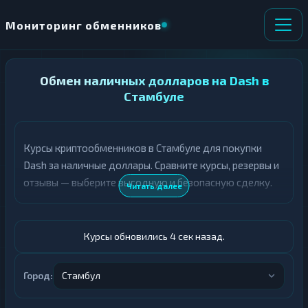
Мониторинг обменников
НАПРАВЛЕНИЕ
Обмен наличных долларов на Dash в
×
ОБМЕНА
Стамбуле
★ ИЗБРАННОЕ
ВСЕ РАЗДЕЛЫ
Курсы криптообменников в Стамбуле для покупки
Dash за наличные доллары. Сравните курсы, резервы и
О
П
Т
О
отзывы — выберите выгодную и безопасную сделку.
Читать далее
Д
Л
А
У
Ё
Ч
Т
А
Курсы обновились 5 сек назад.
Е
Е
Т
Доллары
Е
Город:
Стамбул
DASH