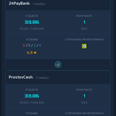
24PayBank
Стамбул
33,86
1
10 000 / 1 000 000
313 K
0
/
0
/
2
/
0
4,9 ★
ProstovCash
Стамбул
33,86
1
10 000 / 1 000 000
313 K