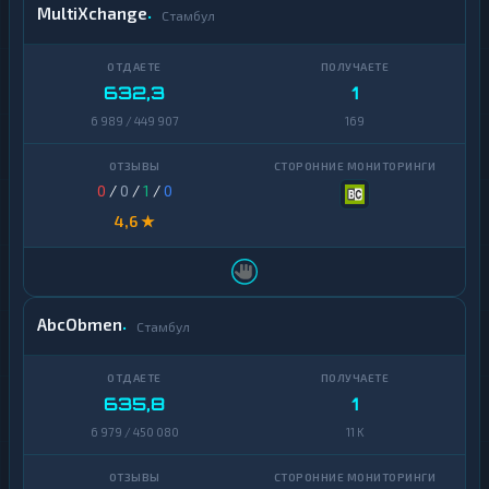
MultiXchange
Стамбул
632,3
1
6 989 / 449 907
169
0
/
0
/
1
/
0
4,6 ★
AbcObmen
Стамбул
635,8
1
6 979 / 450 080
11 K