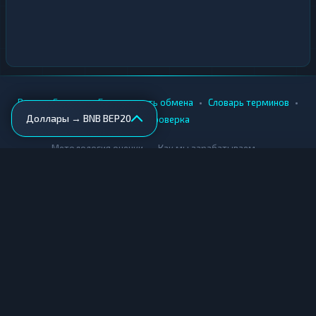
•
•
•
•
Вики
Города
Безопасность обмена
Словарь терминов
Доллары → BNB BEP20
AML-проверка
•
•
Методология оценки
Как мы зарабатываем
Для обменников
Купить крипту
Продать крипту
Купить за рубли
Продать за рубли