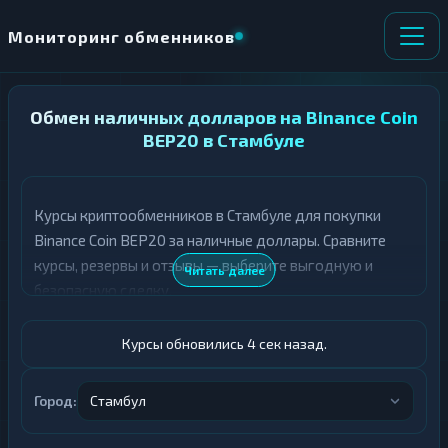
Мониторинг обменников
НАПРАВЛЕНИЕ
Обмен наличных долларов на Binance Coin
×
ОБМЕНА
BEP20 в Стамбуле
★ ИЗБРАННОЕ
ВСЕ РАЗДЕЛЫ
Курсы криптообменников в Стамбуле для покупки
Binance Coin BEP20 за наличные доллары. Сравните
О
П
Т
О
курсы, резервы и отзывы — выберите выгодную и
Читать далее
Д
Л
безопасную сделку.
А
У
Ё
Ч
Т
А
Курсы обновились 5 сек назад.
Е
Е
Т
Доллары
Е
Город:
Стамбул
BNB BEP20