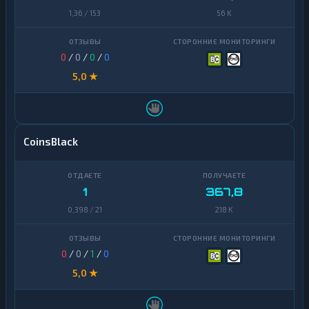
1,36 / 153
56 K
0
/
0
/
0
/
0
5,0 ★
CoinsBlack
1
367,8
0,398 / 21
218 K
0
/
0
/
1
/
0
5,0 ★