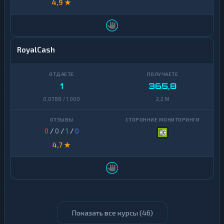
4,9 ★
RoyalCash
1
365,8
0,0788 / 1 000
2,2 M
0
/
0
/
1
/
0
4,7 ★
Показать все курсы (
46
)