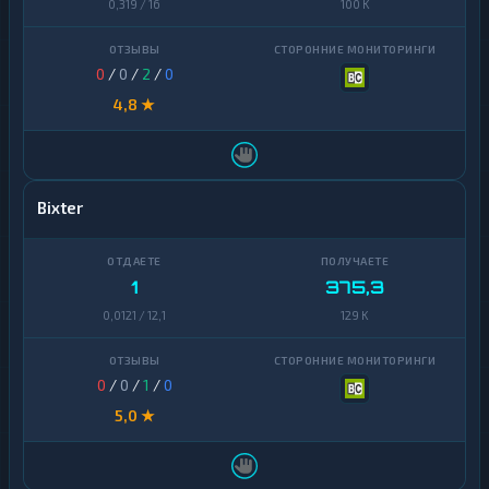
0,319 / 16
100 K
Cosmos
1
Dai
1
0
/
0
/
2
/
0
Dash
1
4,8 ★
Decentraland
1
MANA
EOS
1
Bixter
Ethereum
1
Classic
1
375,3
ICON
1
0,0121 / 12,1
129 K
Kaspa
1
Maker
1
0
/
0
/
1
/
0
5,0 ★
NEAR
1
Protocol
NEO
1