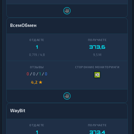
ВсемОбмен
1
373,6
0,719 / 4,8
9,5 M
0
/
0
/
1
/
0
4,2 ★
WayBit
1
373,4