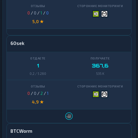
0
/
0
/
1
/
0
5,0 ★
60sek
1
367,6
0,2 / 5 260
535 K
0
/
0
/
2
/
1
4,9 ★
BTCWorm