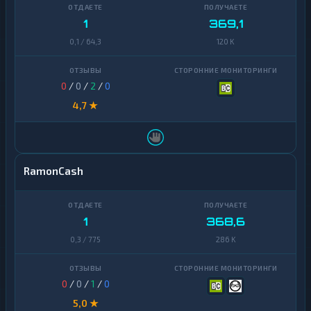
1
369,1
0,1 / 64,3
120 K
0
/
0
/
2
/
0
4,7 ★
RamonCash
1
368,6
0,3 / 775
286 K
0
/
0
/
1
/
0
5,0 ★