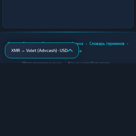
•
•
•
•
Вики
Города
Безопасность обмена
Словарь терминов
XMR → Volet (Advcash) · USD
AML-проверка
•
•
Методология оценки
Как мы зарабатываем
Для обменников
Купить крипту
Продать крипту
Купить за рубли
Продать за рубли