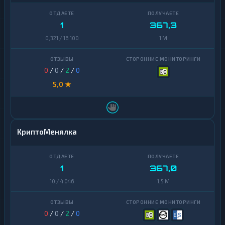
1
367,3
0,321 / 16 100
1 M
0
/
0
/
2
/
0
5,0 ★
КриптоМенялка
1
367,0
10 / 4 046
1,5 M
0
/
0
/
2
/
0