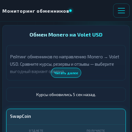
Мониторинг обменников
НАПРАВЛЕНИЕ
Обмен Monero на Volet USD
×
ОБМЕНА
Рейтинг обменников по направлению Monero → Volet
★ ИЗБРАННОЕ
ВСЕ РАЗДЕЛЫ
USD. Сравните курсы, резервы и отзывы — выберите
выгодный вариант обмена.
О
П
Читать далее
Т
О
Д
Л
А
У
Ё
Ч
Курсы обновились 6 сек назад.
Т
А
Е
Е
Т
XMR
SwapCoin
Е
Volet (Advcash) · USD