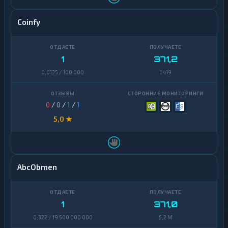
Coinfy
1
371,2
0,0135 / 100 000
1 419
0
/
0
/
1
/
1
5,0 ★
AbcObmen
1
371,0
0,322 / 19 500 000 000
5,2 M