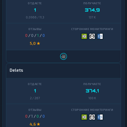
1
374,9
0,0966 / 11,3
137 K
0
/
0
/
1
/
0
5,0 ★
Delets
1
374,1
2 / 267
100 K
0
/
1
/
0
/
0
4,6 ★