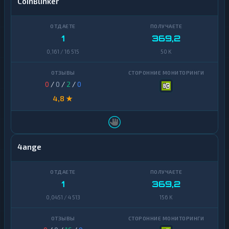
CoinBlinker
1
369,2
0,161 / 16 515
50 K
0
/
0
/
2
/
0
4,8 ★
4ange
1
369,2
0,0451 / 4 513
156 K