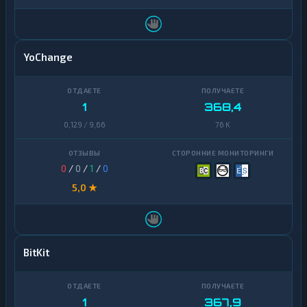
YoChange
1
368,4
0,129 / 9,66
76 K
0
/
0
/
1
/
0
5,0 ★
BitKit
1
367,9