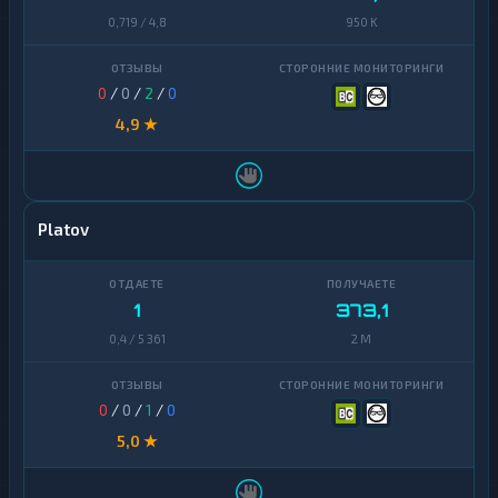
0,719 / 4,8
950 K
0
/
0
/
2
/
0
4,9 ★
Platov
1
373,1
0,4 / 5 361
2 M
0
/
0
/
1
/
0
5,0 ★