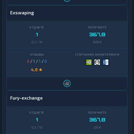
Exswaping
1
367,8
0,5 / 10
999 K
0
/
1
/
1
/
0
4,8 ★
Fury-exchange
1
367,8
0,5 / 10
251 K