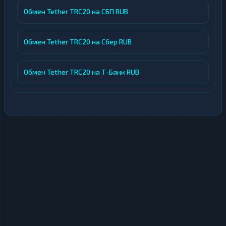
консультации доступны в рабочие дни с
Обмен Tether TRC20 на СБП RUB
10:00 до 20:00 по московскому времени,
в выходные — по свободному графику.
Обмен Tether TRC20 на Сбер RUB
Чёткие лимиты: минимальная сумма
обмена от 0.06 BTC, максимальная — до
Обмен Tether TRC20 на Т-Банк RUB
50 BTC, что позволяет работать с
разными объёмами.
Процесс обмена интуитивно понятен:
пользователь выбирает направление,
указывает реквизиты и email, принимает
условия соглашения и AML/KYC-политики,
после чего переходит к оплате. Перед
подтверждением отображаются все
параметры сделки, включая комиссию и
итоговую сумму к получению.
На этой странице размещён раздел отзывов