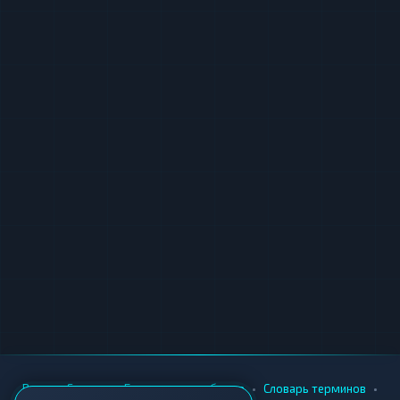
о работе LigaBTC. Мнения реальных
пользователей помогают составить
объективное представление о качестве
сервиса. Вы можете ознакомиться с
опубликованными комментариями или
оставить собственный отзыв — это займёт
немного времени и будет полезно другим
клиентам при выборе обменного пункта.
LigaBTC подходит как для разовых
операций, так и для регулярного
использования. Сервис делает акцент на
безопасности транзакций, прозрачности
курсообразования и автоматизации
процессов, что позволяет проводить обмены
с предсказуемым результатом и
•
•
•
•
Вики
Города
Безопасность обмена
Словарь терминов
минимальным участием пользователя.