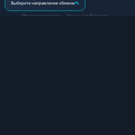
Выберите направление обмена
AML-проверка
•
•
Методология оценки
Как мы зарабатываем
Для обменников
Купить крипту
Продать крипту
Купить за рубли
Продать за рубли
© Мониторинг обменников — 2026
|
|
|
Условия использования
Конфиденциальность
Cookies
Карта сайта