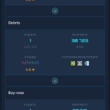
Delets
1
30 723
0,25 / 270
8,3 M
0
/
1
/
0
/
0
4,6 ★
Buy-now