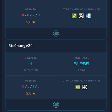
0
/
0
/
2
/
0
5,0 ★
BtcChange24
1
31 265
0,65 / 2,58
9,5 M
0
/
0
/
1
/
0
5,0 ★