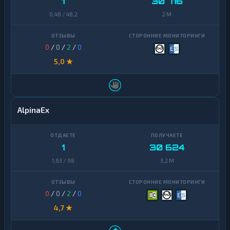
1
30 716
0,48 / 48,2
2 M
0
/
0
/
2
/
0
5,0 ★
AlpinaEx
1
30 624
1,63 / 98
3,2 M
0
/
0
/
2
/
0
4,7 ★