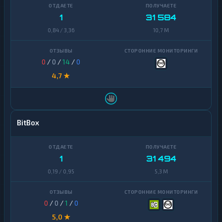
1
31 584
0,84 / 3,36
10,7 M
0
/
0
/
14
/
0
4,7 ★
BitBox
1
31 494
0,19 / 0,95
5,3 M
0
/
0
/
1
/
0
5,0 ★