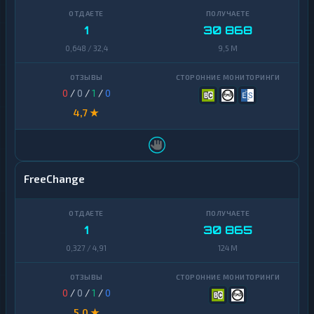
1
30 868
0,648 / 32,4
9,5 M
0
/
0
/
1
/
0
4,7 ★
FreeChange
1
30 865
0,327 / 4,91
124 M
0
/
0
/
1
/
0
5,0 ★