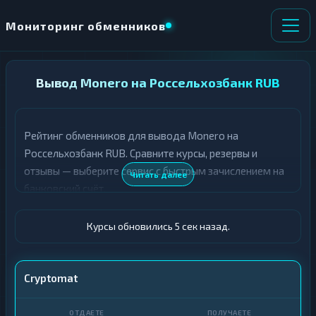
Мониторинг обменников
НАПРАВЛЕНИЕ
Вывод Monero на Россельхозбанк RUB
×
ОБМЕНА
Рейтинг обменников для вывода Monero на
★ ИЗБРАННОЕ
ВСЕ РАЗДЕЛЫ
Россельхозбанк RUB. Сравните курсы, резервы и
отзывы — выберите сервис с быстрым зачислением на
О
П
Читать далее
Т
О
банковский счёт.
Д
Л
А
У
Ё
Ч
Курсы обновились 6 сек назад.
Т
А
Е
Е
Т
XMR
Cryptomat
Е
Россельхозбанк