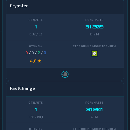
Crypster
1
31 209
0,32 / 32
15,9 M
0
/
0
/
2
/
0
4,8 ★
FastChange
1
31 201
1,28 / 64,1
4,1 M