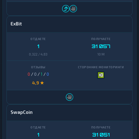
ExBit
1
31 057
0,322 / 4,83
10 M
0
/
0
/
1
/
0
4,9 ★
SwapCoin
1
31 051