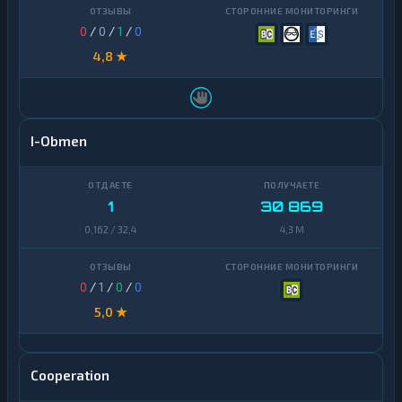
0
/
0
/
1
/
0
4,8 ★
I-Obmen
1
30 869
0,162 / 32,4
4,3 M
0
/
1
/
0
/
0
5,0 ★
Cooperation