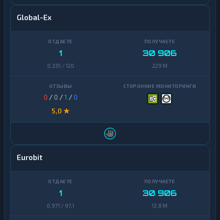
Global-Ex
1
30 906
0,335 / 120
229 M
0
/
0
/
1
/
0
5,0 ★
Eurobit
1
30 906
0,971 / 97,1
13,8 M