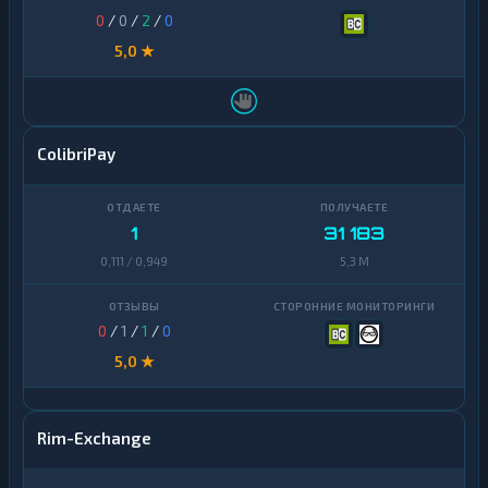
0
/
0
/
2
/
0
5,0 ★
ColibriPay
1
31 183
0,111 / 0,949
5,3 M
0
/
1
/
1
/
0
5,0 ★
Rim-Exchange