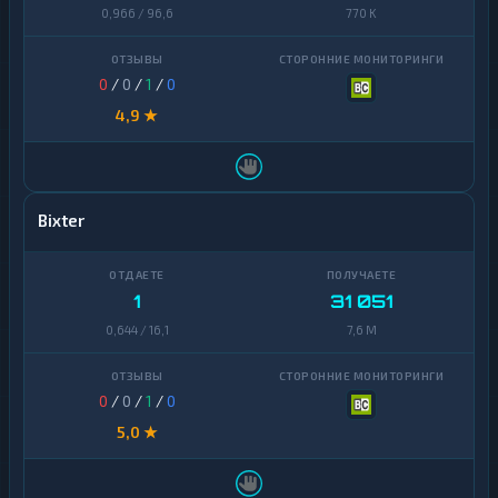
0,966 / 96,6
770 K
0
/
0
/
1
/
0
4,9 ★
Bixter
1
31 051
0,644 / 16,1
7,6 M
0
/
0
/
1
/
0
5,0 ★