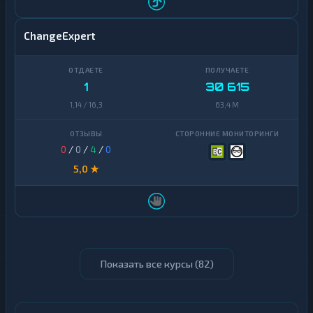
ChangeExpert
1
30 615
1,14 / 16,3
63,4 M
0
/
0
/
4
/
0
5,0 ★
Показать все курсы (
82
)