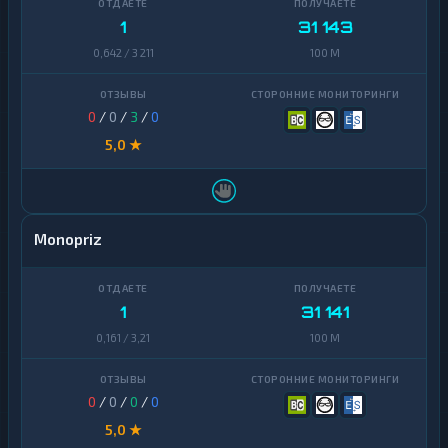
1
31 143
0,642 / 3 211
100 M
0
/
0
/
3
/
0
5,0 ★
Monopriz
1
31 141
0,161 / 3,21
100 M
0
/
0
/
0
/
0
5,0 ★