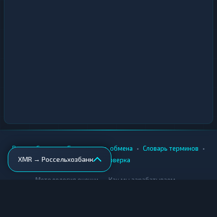
•
•
•
•
Вики
Города
Безопасность обмена
Словарь терминов
XMR → Россельхозбанк
AML-проверка
•
•
Методология оценки
Как мы зарабатываем
Для обменников
Купить крипту