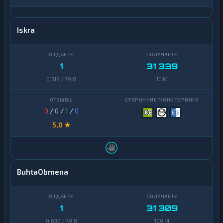
Iskra
1
31 339
0,319 / 79,8
10 M
0
/
0
/
1
/
0
5,0 ★
BuhtaObmena
1
31 309
0,639 / 79,8
100 M