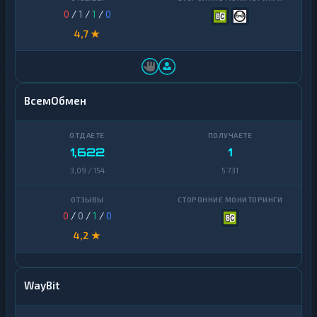
0
/
1
/
1
/
0
4,7 ★
ВсемОбмен
1,622
1
3,09 / 154
5 731
0
/
0
/
1
/
0
4,2 ★
WayBit