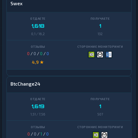
Swex
1,618
1
0,1 / 16,2
132
0
/
0
/
0
/
0
4,9 ★
BtcChange24
1,619
1
1,51 / 7,56
507
0
/
0
/
1
/
0