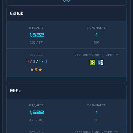
ExHub
1,622
1
1,35 / 271
501
0
/
0
/
1
/
0
4,9 ★
MtEx
1,622
1
0,22 / 30,1
18,5