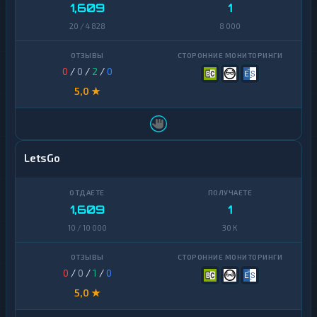
Yearn
1,609
1
1
Finance
20 / 4 828
8 000
Zcash
1
0
/
0
/
2
/
0
5,0 ★
LetsGo
1,609
1
10 / 10 000
30 K
0
/
0
/
1
/
0
5,0 ★