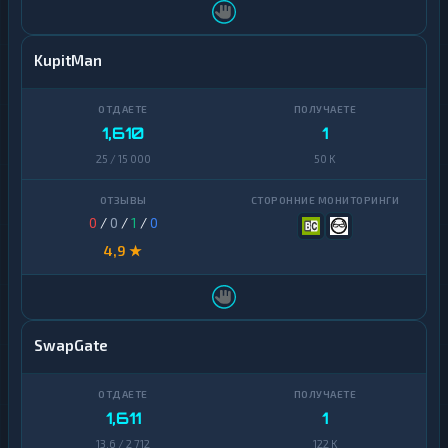
KupitMan
1,610
1
25 / 15 000
50 K
0
/
0
/
1
/
0
4,9 ★
SwapGate
1,611
1
13,6 / 2 712
122 K