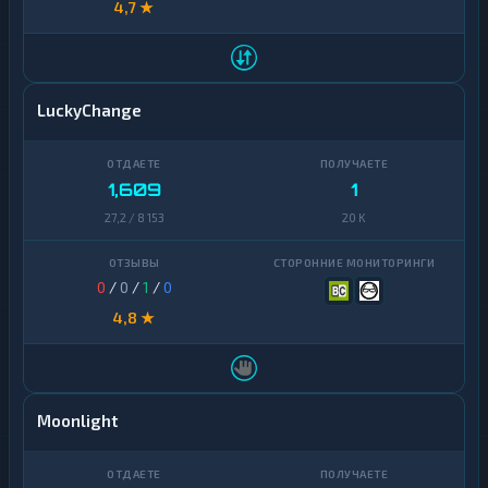
4,7 ★
Ravencoin
1
Stellar
1
Shiba
2
Sui
1
LuckyChange
Stellar
1
Terra
1
(LUNA)
Sui
1
Tezos
1
1,609
1
Terra
1
(LUNA)
Toncoin
1
27,2 / 8 153
20 K
Tezos
1
TrueUSD
2
0
/
0
/
1
/
0
Toncoin
1
Uniswap
1
4,8 ★
TrueUSD
2
VeChain
1
Uniswap
1
Waves
1
VeChain
1
Yearn
Moonlight
1
Finance
Waves
1
Zcash
1