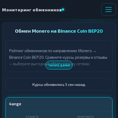
Мониторинг обменников
НАПРАВЛЕНИЕ
Обмен Monero на Binance Coin BEP20
×
ОБМЕНА
Рейтинг обменников по направлению Monero →
★ ИЗБРАННОЕ
ВСЕ РАЗДЕЛЫ
Binance Coin BEP20. Сравните курсы, резервы и отзывы
— выберите выгодный обмен между сетями.
О
П
Читать далее
Т
О
Д
Л
А
У
Ё
Ч
Курсы обновились 6 сек назад.
Т
А
Е
Е
Т
XMR
4ange
Е
BNB BEP20