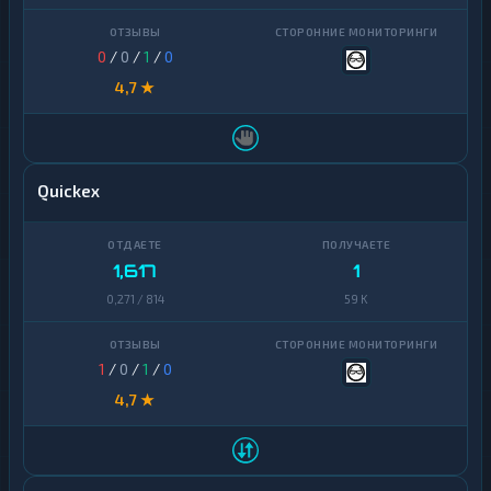
0
/
0
/
1
/
0
4,7 ★
Quickex
1,617
1
0,271 / 814
59 K
1
/
0
/
1
/
0
4,7 ★