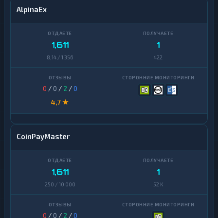
AlpinaEx
1,611
1
8,14 / 1 356
422
0
/
0
/
2
/
0
4,7 ★
CoinPayMaster
1,611
1
250 / 10 000
52 K
0
/
0
/
2
/
0