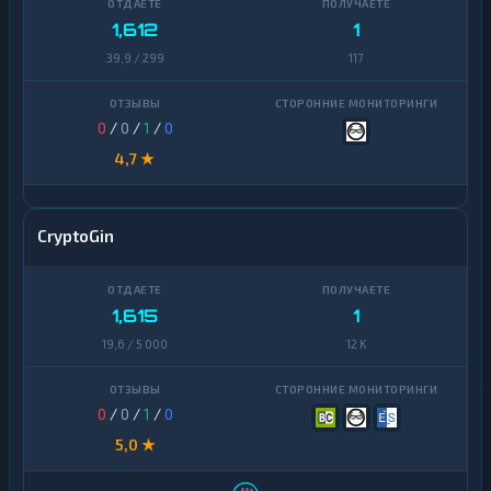
1,612
1
39,9 / 299
117
0
/
0
/
1
/
0
4,7 ★
CryptoGin
1,615
1
19,6 / 5 000
12 K
0
/
0
/
1
/
0
5,0 ★