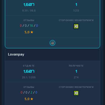
ИПТОВАЛЮТЫ
1,607
1
Tether
9
КРИПТОВАЛЮТЫ
6,59 / 98,8
5 213
USD
Tether
9
5
Coin
0
/
0
/
16
/
0
USD
5
Ethereum
3
Coin
5,0 ★
Bitcoin
2
Ethereum
3
Litecoin
1
Bitcoin
2
Lovanpay
Tron
1
Litecoin
1
Monero
1
Tron
1
1,607
1
X
Monero
1
★
M
26,1 / 3 266
27 K
R
Ripple
1
Ripple
1
Solana
1
0
/
0
/
2
/
0
Solana
1
5,0 ★
Dogecoin
1