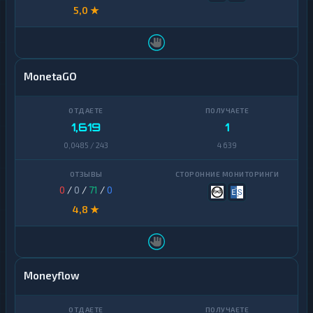
5,0 ★
MonetaGO
1,619
1
0,0485 / 243
4 639
0
/
0
/
71
/
0
4,8 ★
Moneyflow