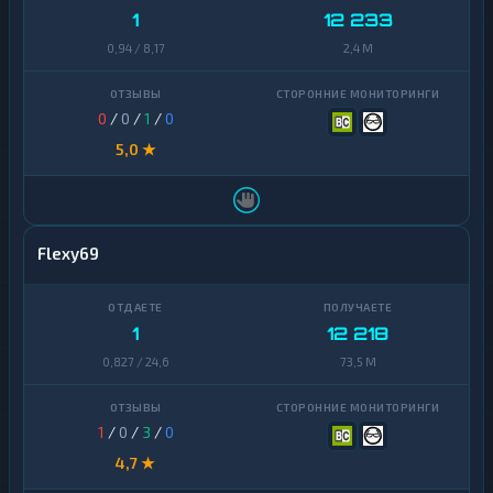
1
12 233
0,94 / 8,17
2,4 M
0
/
0
/
1
/
0
5,0 ★
Flexy69
1
12 218
0,827 / 24,6
73,5 M
1
/
0
/
3
/
0
4,7 ★