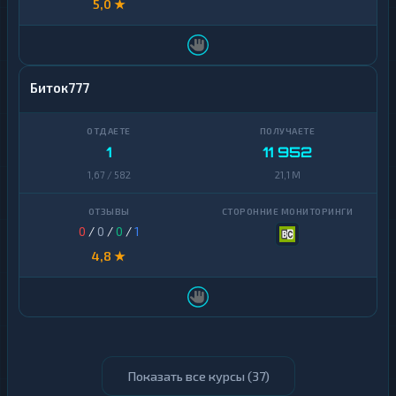
5,0 ★
Биток777
1
11 952
1,67 / 582
21,1 M
0
/
0
/
0
/
1
4,8 ★
Показать все курсы (
37
)