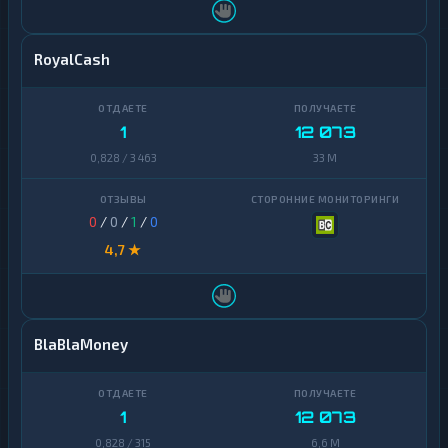
RoyalCash
1
12 073
0,828 / 3 463
33 M
0
/
0
/
1
/
0
4,7 ★
BlaBlaMoney
1
12 073
0,828 / 315
6,6 M