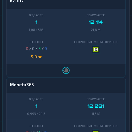
KZ007
1
12 114
1,08 / 563
21,8 M
0
/
0
/
3
/
0
5,0 ★
Moneta365
1
12 091
0,993 / 24,8
11,5 M