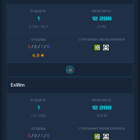
1
12 288
0,732 / 40,7
2,4 M
0
/
0
/
1
/
0
4,9 ★
ExWm
1
12 288
1,3 / 1 615
19,8 M
0
/
0
/
1
/
0