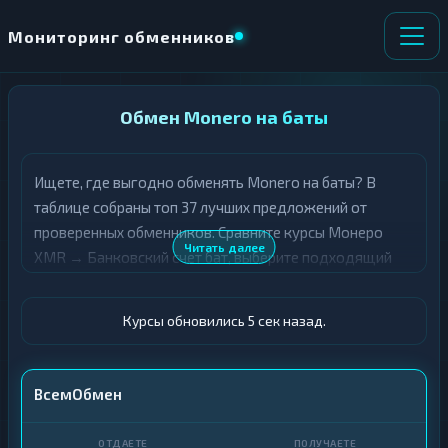
Мониторинг обменников
НАПРАВЛЕНИЕ
Обмен Monero на баты
×
ОБМЕНА
Ищете, где выгодно обменять Monero на баты? В
★ ИЗБРАННОЕ
ВСЕ РАЗДЕЛЫ
таблице собраны топ 37 лучших предложений от
проверенных обменников. Сравните курсы Монеро
О
П
Читать далее
XMR → Банковский счет бат, выберите подходящий
Т
О
Д
вариант с учётом резерва и лимитов, и совершите
Л
А
У
обмен быстро и безопасно. Все обменные пункты
Ё
Ч
Курсы обновились 5 сек назад.
прошли модерацию и отображаются с учётом
Т
А
выгодности курса.
Е
Е
Т
XMR
ВсемОбмен
Е
Счет · THB