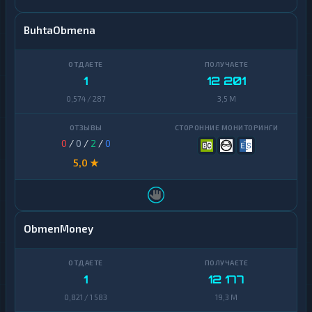
BuhtaObmena
1
12 201
0,574 / 287
3,5 M
0
/
0
/
2
/
0
5,0 ★
ObmenMoney
1
12 177
0,821 / 1 583
19,3 M