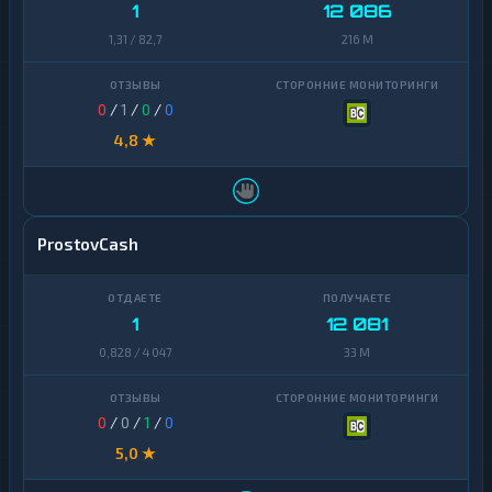
1
12 086
1,31 / 82,7
216 M
0
/
1
/
0
/
0
4,8 ★
ProstovCash
1
12 081
0,828 / 4 047
33 M
0
/
0
/
1
/
0
5,0 ★