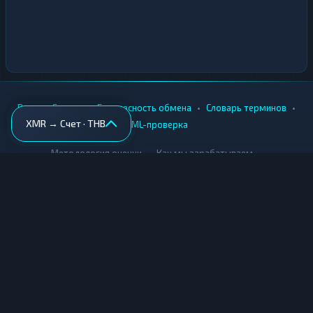
•
•
•
•
Вики
Города
Безопасность обмена
Словарь терминов
XMR → Счет · THB
AML-проверка
•
•
Методология оценки
Как мы зарабатываем
Для обменников
Купить крипту
Продать крипту
Купить за рубли
Продать за рубли