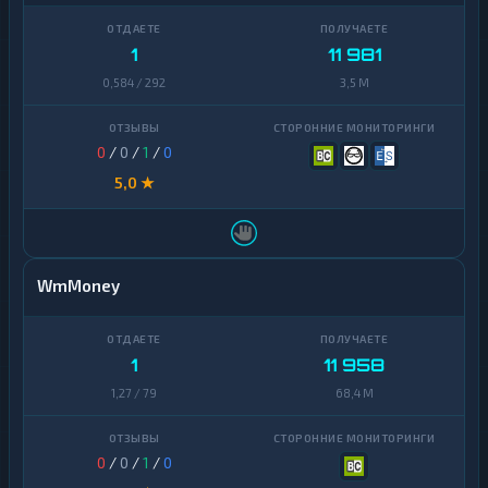
1
11 981
0,584 / 292
3,5 M
0
/
0
/
1
/
0
5,0 ★
WmMoney
1
11 958
1,27 / 79
68,4 M
0
/
0
/
1
/
0