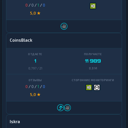
0
/
0
/
1
/
0
5,0 ★
CoinsBlack
1
11 989
0,797 / 21
8,8 M
0
/
0
/
1
/
0
5,0 ★
Iskra