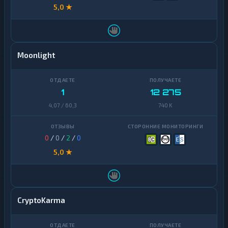
5,0 ★
Moonlight
1
12 275
4,07 / 60,3
740 K
0
/
0
/
2
/
0
5,0 ★
CryptoKarma