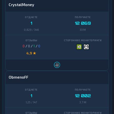
CrystalMoney
1
12 069
0,829 / 346
33 M
0
/
0
/
1
/
0
4,9 ★
ObmenoFF
1
12 002
1,25 / 147
3,7 M