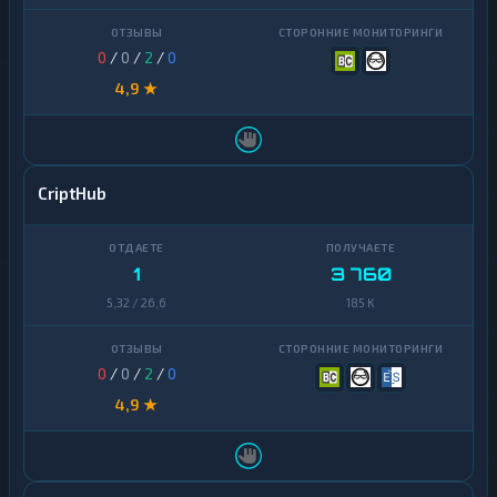
0
/
0
/
2
/
0
4,9 ★
CriptHub
1
3 760
5,32 / 26,6
185 K
0
/
0
/
2
/
0
4,9 ★