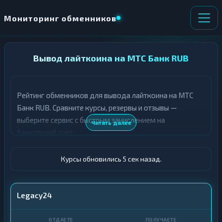
Мониторинг обменников
НАПРАВЛЕНИЕ
Вывод лайткоина на МТС Банк RUB
×
ОБМЕНА
Рейтинг обменников для вывода лайткоина на МТС
★ ИЗБРАННОЕ
ВСЕ РАЗДЕЛЫ
Банк RUB. Сравните курсы, резервы и отзывы —
выберите сервис с быстрым зачислением на
О
П
Читать далее
Т
О
банковский счёт.
Д
Л
А
У
Ё
Ч
Курсы обновились 6 сек назад.
Т
А
Е
Е
Т
LTC
Legacy24
Е
МТС Банк