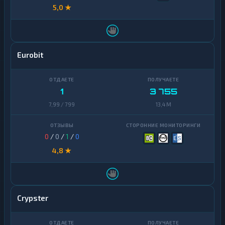
5,0 ★
Eurobit
1
3 755
7,99 / 799
13,4 M
0
/
0
/
1
/
0
4,8 ★
Crypster