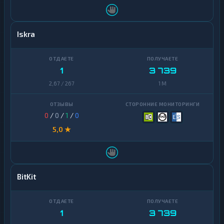
Iskra
1
3 739
2,67 / 267
1 M
0
/
0
/
1
/
0
5,0 ★
BitKit
1
3 739