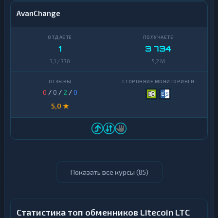
AvanChange
1
3 734
3,1 / 770
5,2 M
0
/
0
/
2
/
0
5,0 ★
Показать все курсы (
85
)
Статистика топ обменников Litecoin LTC