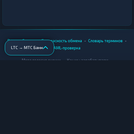
•
•
•
•
Вики
Города
Безопасность обмена
Словарь терминов
LTC → МТС Банк
AML-проверка
•
•
Методология оценки
Как мы зарабатываем
Для обменников
Купить крипту
Продать крипту
Купить за рубли
Продать за рубли