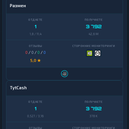
Размен
1
3 792
1,8 / 11,4
42,6 M
0
/
0
/
0
/
0
5,0 ★
TytCash
1
3 792
0,527 / 3,16
378 K