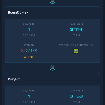
ВсемОбмен
1
3 774
5,26 / 35,1
622 M
0
/
0
/
1
/
0
4,2 ★
WayBit
1
3 768
5,26 / 35,1
622 M