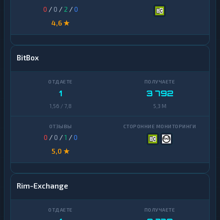
0
/
0
/
2
/
0
4,6 ★
BitBox
1
3 792
1,56 / 7,8
5,3 M
0
/
0
/
1
/
0
5,0 ★
Rim-Exchange