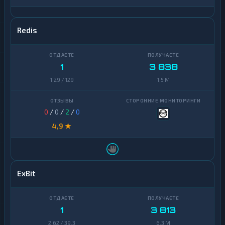
Redis
1
3 838
1,29 / 129
1,5 M
0
/
0
/
2
/
0
4,9 ★
ExBit
1
3 813
2,62 / 39,3
6,3 M