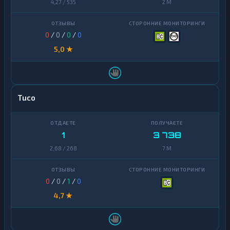
4,27 / 535
2 M
0
/
0
/
0
/
0
5,0 ★
Tuco
1
3 738
2,68 / 268
7 M
0
/
0
/
1
/
0
4,7 ★