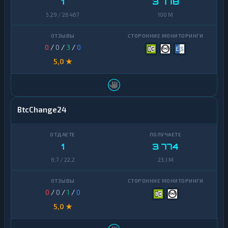
1
3 778
5,29 / 26 467
100 M
0
/
0
/
3
/
0
5,0 ★
BtcChange24
1
3 774
6,7 / 22,2
23,1 M
0
/
0
/
1
/
0
5,0 ★