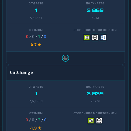
1
3 869
5,51 / 33
7,4 M
0
/
0
/
1
/
0
4,7 ★
CatChange
1
3 839
2,6 / 78,1
267 M
0
/
0
/
2
/
0
4,9 ★