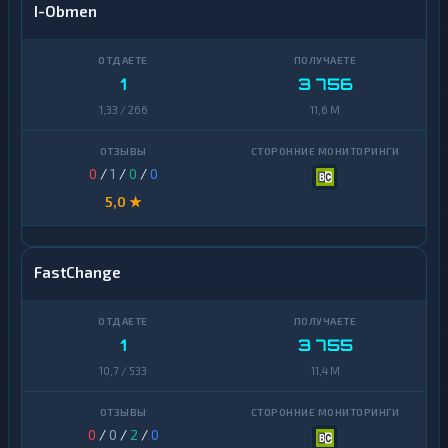
I-Obmen
1
3 756
1,33 / 266
11,6 M
0
/
1
/
0
/
0
5,0 ★
FastChange
1
3 755
10,7 / 533
11,4 M
0
/
0
/
2
/
0