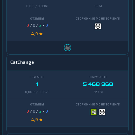
0,001 / 0,0961
1,5 M
0
/
0
/
2
/
0
4,9 ★
CatChange
1
5 468 968
0,0018 / 0,0549
267 M
0
/
0
/
2
/
0
4,9 ★