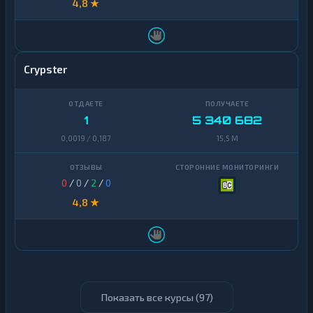
4,8 ★
Crypster
1
5 340 682
0,0019 / 0,187
15,5 M
0
/
0
/
2
/
0
4,8 ★
Показать все курсы (
97
)