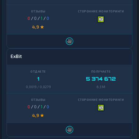
0
/
0
/
1
/
0
4,9 ★
ExBit
1
5 374 672
0,0019 / 0,0279
6,3 M
0
/
0
/
1
/
0
4,9 ★