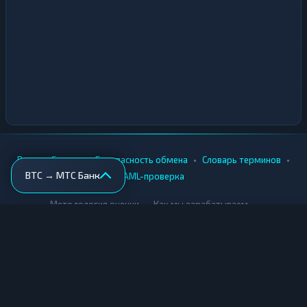
•
•
•
•
Вики
Города
Безопасность обмена
Словарь терминов
BTC → МТС Банк
AML-проверка
•
•
Методология оценки
Как мы зарабатываем
Для обменников
Купить крипту
Продать крипту