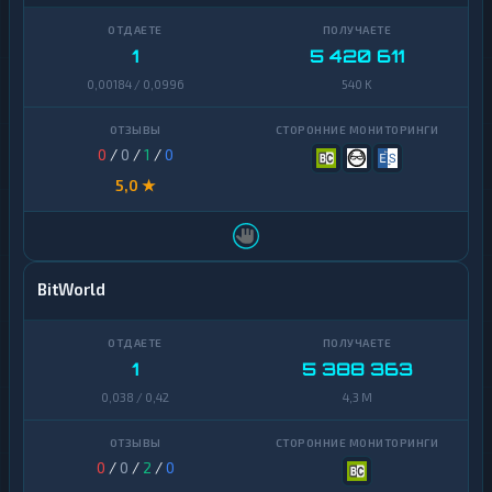
1
5 420 611
0,00184 / 0,0996
540 K
0
/
0
/
1
/
0
5,0 ★
BitWorld
1
5 388 363
0,038 / 0,42
4,3 M
0
/
0
/
2
/
0