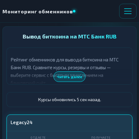
Мониторинг обменников
НАПРАВЛЕНИЕ
Вывод биткоина на МТС Банк RUB
×
ОБМЕНА
Рейтинг обменников для вывода биткоина на МТС
★ ИЗБРАННОЕ
ВСЕ РАЗДЕЛЫ
Банк RUB. Сравните курсы, резервы и отзывы —
выберите сервис с быстрым зачислением на
О
П
Читать далее
Т
О
банковский счёт.
Д
Л
А
У
Ё
Ч
Курсы обновились 6 сек назад.
Т
А
Е
Е
Т
BTC
Legacy24
Е
МТС Банк