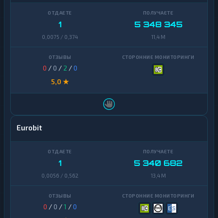
1
5 348 345
0,0075 / 0,374
11,4 M
0
/
0
/
2
/
0
5,0 ★
Eurobit
1
5 340 682
0,0056 / 0,562
13,4 M
0
/
0
/
1
/
0