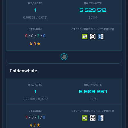
1
5 529 512
Yearn
1
Finance
0,00362 / 0,0181
901 M
Zcash
1
0
/
0
/
2
/
0
4,9 ★
Goldenwhale
1
5 508 257
0,00386 / 0,0232
7,4 M
0
/
0
/
1
/
0
4,7 ★