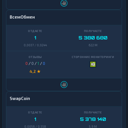
ВсемОбмен
1
5 380 680
0,0037 / 0,0244
622 M
0
/
0
/
1
/
0
4,2 ★
SwapCoin
1
5 378 140
0,0056 / 0,558
5,9 M