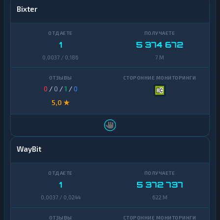
Bixter
1
5 374 672
0,0037 / 0,186
7 M
0
/
0
/
1
/
0
5,0 ★
WayBit
1
5 372 737
0,0037 / 0,0244
622 M