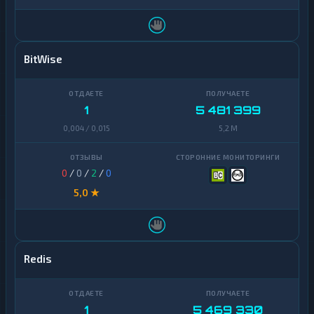
BitWise
1
5 481 399
0,004 / 0,015
5,2 M
0
/
0
/
2
/
0
5,0 ★
Redis
1
5 469 330