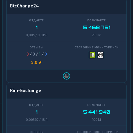
BtcChange24
1
5 468 761
0,005 / 0,0155
23,1 M
0
/
0
/
1
/
0
5,0 ★
Rim-Exchange
1
5 441 940
0,00367 / 18,4
100 M