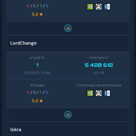
0
/
0
/
3
/
0
5,0 ★
LordChange
1
5 420 612
0,000553 / 0,184
63,3 M
0
/
0
/
1
/
0
5,0 ★
Iskra