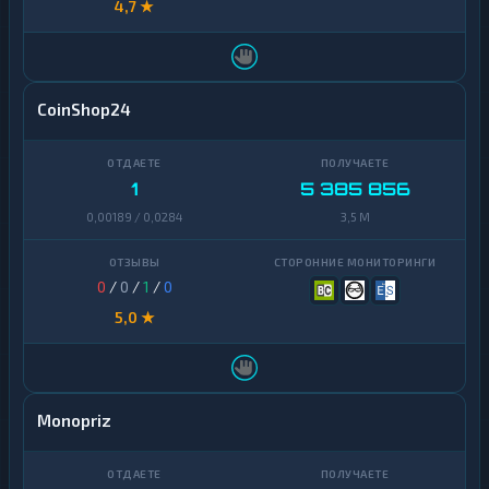
4,7 ★
CoinShop24
1
5 385 856
0,00189 / 0,0284
3,5 M
0
/
0
/
1
/
0
5,0 ★
Monopriz