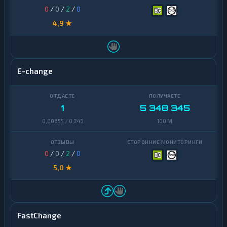
0
/
0
/
2
/
0
4,9 ★
E-change
1
5 348 345
0,00655 / 0,243
100 M
0
/
0
/
2
/
0
5,0 ★
FastChange