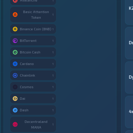
Avalanche
1
K
Basic Attention
1
Token
Binance Coin (BNB)
1
BitTorrent
1
D
Bitcoin Cash
1
Cardano
1
Chainlink
1
D
Cosmos
1
Dai
1
Dash
1
4
Decentraland
1
MANA