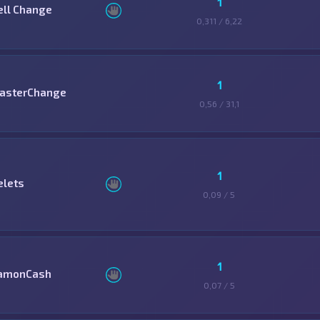
1
ell Change
0,311 / 6,22
1
asterChange
0,56 / 31,1
1
elets
0,09 / 5
1
amonCash
0,07 / 5