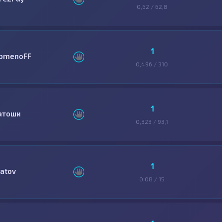
0,62 / 62,8
1
bmenoFF
0,496 / 310
1
атоши
0,323 / 93,1
1
latov
0,08 / 15