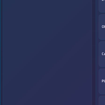
O
С
P