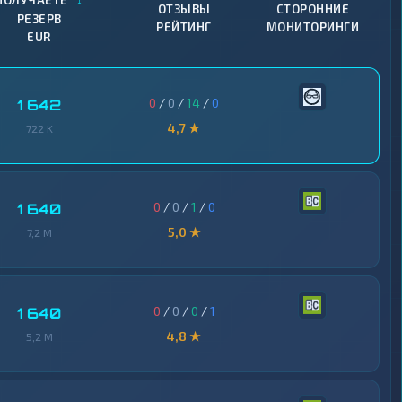
ПОЛУЧАЕТЕ
ОТЗЫВЫ
СТОРОННИЕ
РЕЗЕРВ
РЕЙТИНГ
МОНИТОРИНГИ
EUR
0
/
0
/
14
/
0
1 642
4,7 ★
722 K
0
/
0
/
1
/
0
1 640
5,0 ★
7,2 M
0
/
0
/
0
/
1
1 640
4,8 ★
5,2 M