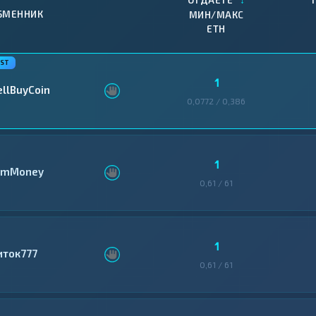
ОТДАЕТЕ
БМЕННИК
МИН/МАКС
ETH
1
ellBuyCoin
0,0772 / 0,386
1
mMoney
0,61 / 61
1
иток777
0,61 / 61