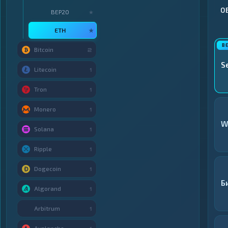
О
BEP20
★
ETH
★
Bitcoin
2
S
Litecoin
1
Tron
1
Monero
1
W
Solana
1
Ripple
1
Dogecoin
1
Б
Algorand
1
Arbitrum
1