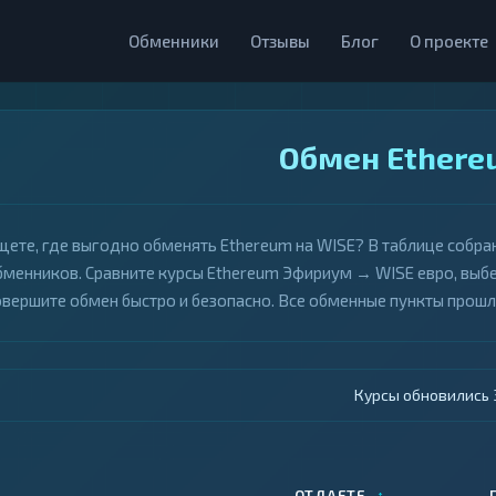
Обменники
Отзывы
Блог
О проекте
Обмен Ethere
щете, где выгодно обменять Ethereum на WISE? В таблице собра
бменников. Сравните курсы Ethereum Эфириум → WISE евро, выбе
овершите обмен быстро и безопасно. Все обменные пункты прош
Курсы обновились 4
↕