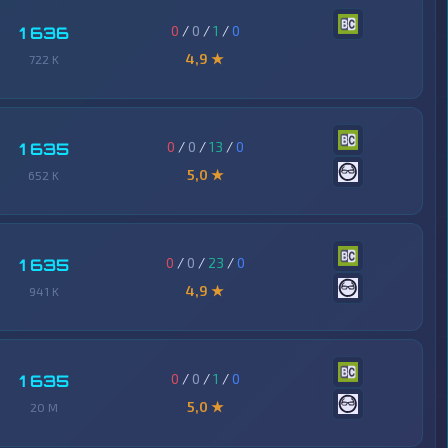
0
/
0
/
1
/
0
1 636
4,9 ★
722 K
0
/
0
/
13
/
0
1 635
5,0 ★
652 K
0
/
0
/
23
/
0
1 635
4,9 ★
941 K
0
/
0
/
1
/
0
1 635
5,0 ★
20 M