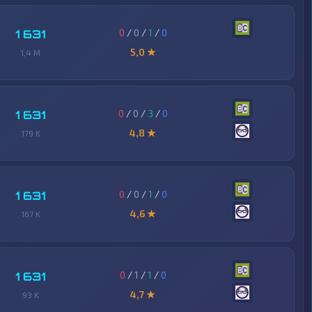
0
/
0
/
1
/
0
1 631
5,0 ★
1,4 M
0
/
0
/
3
/
0
1 631
4,8 ★
179 K
0
/
0
/
1
/
0
1 631
4,6 ★
167 K
0
/
1
/
1
/
0
1 631
4,7 ★
93 K