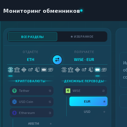
Мониторинг обменников
★ ИЗБРАННОЕ
ВСЕ РАЗДЕЛЫ
ОТДАЁТЕ
ПОЛУЧАЕТЕ
ETH
WISE · EUR
И
о
с
КРИПТОВАЛЮТЫ
ДЕНЕЖНЫЕ ПЕРЕВОДЫ
Tether
WISE
9
2
EUR
★
USD Coin
5
USD
★
Ethereum
3
ARBTM
★