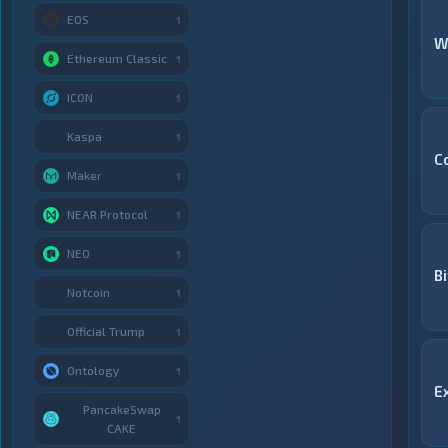
EOS
1
W
Ethereum Classic
1
ICON
1
Kaspa
1
C
Maker
1
NEAR Protocol
1
NEO
1
B
Notcoin
1
Official Trump
1
Ontology
1
E
PancakeSwap
1
CAKE