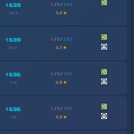
0
/
0
/
3
/
0
1 639
5,0 ★
182 K
0
/
0
/
2
/
0
1 639
4,7 ★
512 K
0
/
0
/
7
/
0
1 636
4,8 ★
1,1 M
0
/
0
/
7
/
0
1 636
5,0 ★
3 M