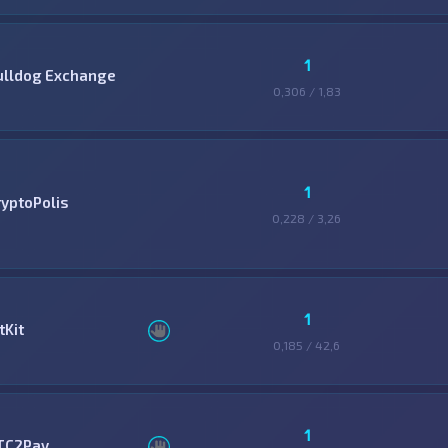
1
ulldog Exchange
0,306 / 1,83
1
ryptoPolis
0,228 / 3,26
1
tKit
0,185 / 42,6
1
TC2Pay