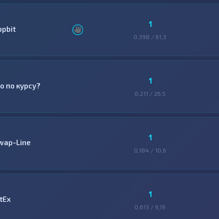
1
ppbit
0,398 / 61,3
1
о по курсу?
0,211 / 26,5
1
wap-Line
0,184 / 10,6
1
tEx
0,613 / 9,19