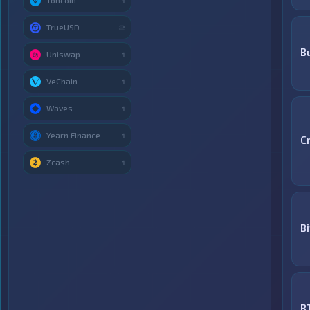
Toncoin
1
TrueUSD
2
B
Uniswap
1
VeChain
1
Waves
1
Yearn Finance
1
C
Zcash
1
Bi
B