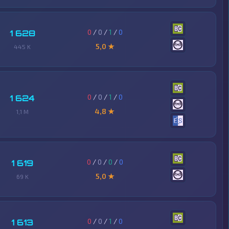
0
/
0
/
1
/
0
1 628
5,0 ★
445 K
0
/
0
/
1
/
0
1 624
4,8 ★
1,1 M
0
/
0
/
0
/
0
1 619
5,0 ★
69 K
0
/
0
/
1
/
0
1 613