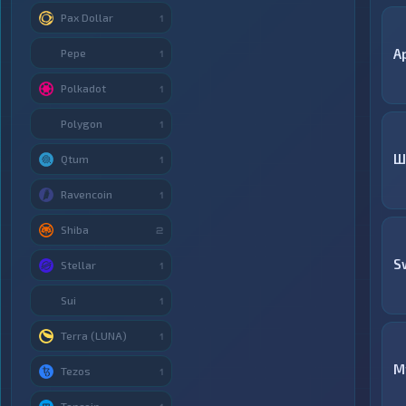
Pax Dollar
1
A
Pepe
1
Polkadot
1
Polygon
1
Ш
Qtum
1
Ravencoin
1
Shiba
2
S
Stellar
1
Sui
1
Terra (LUNA)
1
M
Tezos
1