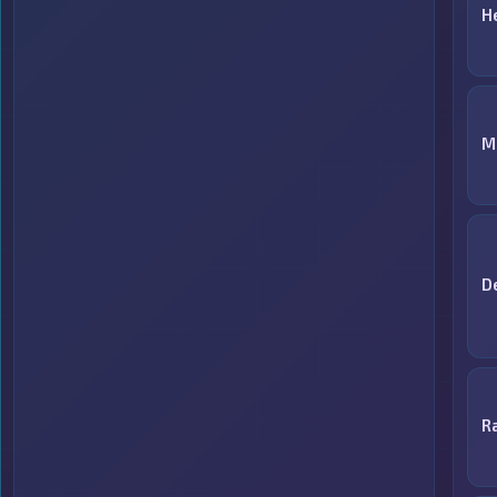
H
M
D
R