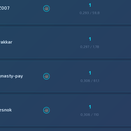
1
Z007
0,293 / 59,8
1
rakkar
0,297 / 1,78
1
ynasty-pay
0,306 / 61,1
1
esnok
0,306 / 110