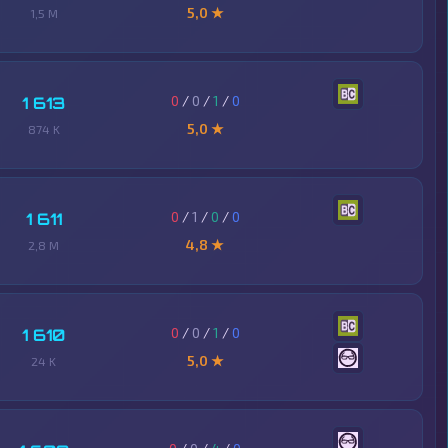
5,0 ★
1,5 M
0
/
0
/
1
/
0
1 613
5,0 ★
874 K
0
/
1
/
0
/
0
1 611
4,8 ★
2,8 M
0
/
0
/
1
/
0
1 610
5,0 ★
24 K