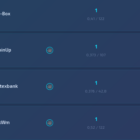
1
-Box
0,41 / 122
1
oinUp
0,373 / 107
1
itexbank
0,376 / 42,8
1
xWm
0,52 / 122