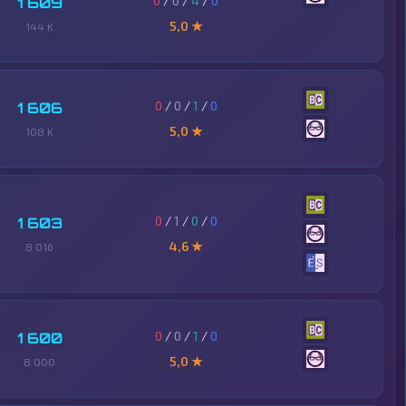
0
/
0
/
4
/
0
1 609
5,0 ★
144 K
0
/
0
/
1
/
0
1 606
5,0 ★
108 K
0
/
1
/
0
/
0
1 603
4,6 ★
8 016
0
/
0
/
1
/
0
1 600
5,0 ★
8 000