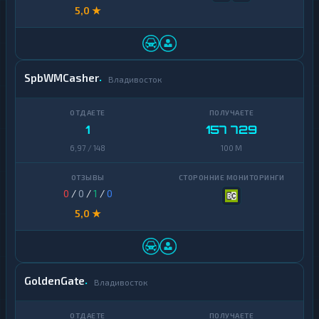
5,0 ★
SpbWMCasher
Владивосток
1
157 729
6,97 / 148
100 M
0
/
0
/
1
/
0
5,0 ★
GoldenGate
Владивосток