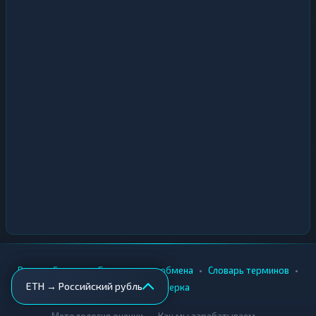
•
•
•
•
Вики
Города
Безопасность обмена
Словарь терминов
ETH → Российский рубль
AML-проверка
•
•
Методология оценки
Как мы зарабатываем