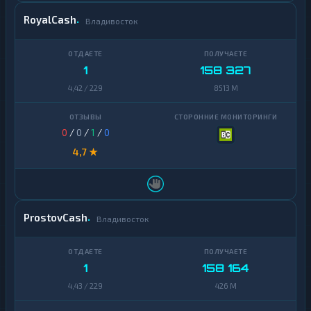
RoyalCash
Владивосток
1
158 327
4,42 / 229
8513 M
0
/
0
/
1
/
0
4,7 ★
ProstovCash
Владивосток
1
158 164
4,43 / 229
426 M