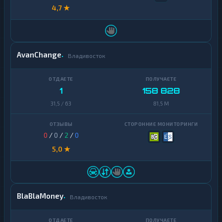
4,7 ★
AvanChange
Владивосток
1
158 828
31,5 / 63
81,5 M
0
/
0
/
2
/
0
5,0 ★
BlaBlaMoney
Владивосток