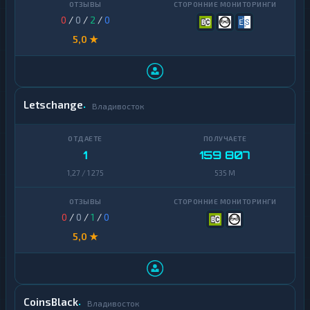
0
/
0
/
2
/
0
Uniswap
1
5,0 ★
VeChain
1
Waves
1
Yearn
1
Letschange
Владивосток
Finance
Zcash
1
1
159 807
1,27 / 1 275
535 M
0
/
0
/
1
/
0
5,0 ★
CoinsBlack
Владивосток