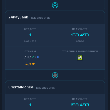
24PayBank
Владивосток
1
158 497
4,42 / 229
426 M
0
/
0
/
2
/
0
4,9 ★
CrystalMoney
Владивосток
1
158 493