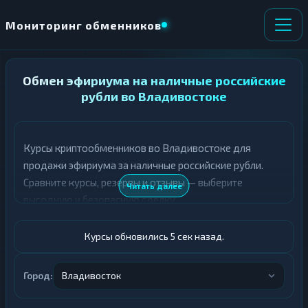
Мониторинг обменников
НАПРАВЛЕНИЕ
Обмен эфириума на наличные российские
×
ОБМЕНА
рубли во Владивостоке
★ ИЗБРАННОЕ
ВСЕ РАЗДЕЛЫ
Курсы криптообменников во Владивостоке для
продажи эфириума за наличные российские рубли.
О
П
Т
О
Сравните курсы, резервы и отзывы — выберите
Читать далее
Д
Л
выгодную и безопасную сделку.
А
У
Ё
Ч
Т
А
Курсы обновились 6 сек назад.
Е
Е
Т
ETH
Е
Город:
Владивосток
Российский рубль