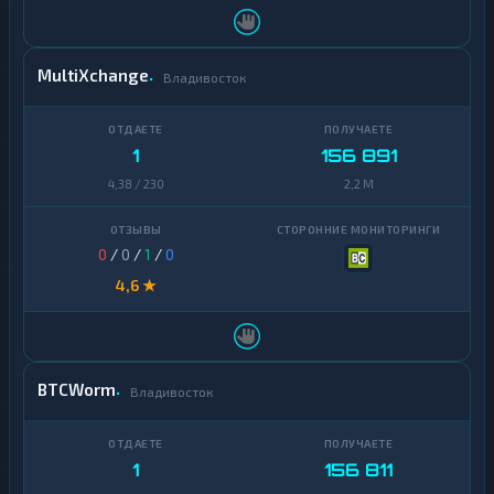
MultiXchange
Владивосток
1
156 891
4,38 / 230
2,2 M
0
/
0
/
1
/
0
4,6 ★
BTCWorm
Владивосток
1
156 811