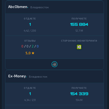
AbcObmen
Владивосток
1
155 884
4,42 / 230
12,7 M
0
/
0
/
2
/
0
5,0 ★
Ex-Money
Владивосток
1
154 339
4,34 / 231
154 M