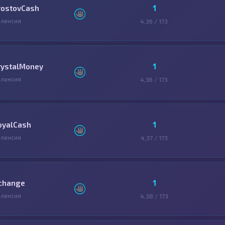
1
rostovCash
ленсия
4,36 / 173
1
rystalMoney
ленсия
4,36 / 173
1
oyalCash
ленсия
4,37 / 173
1
change
ленсия
4,38 / 173