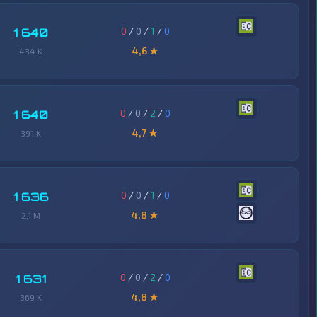
0
/
0
/
1
/
0
1 640
4,6 ★
434 K
0
/
0
/
2
/
0
1 640
4,7 ★
391 K
0
/
0
/
1
/
0
1 636
4,8 ★
2,1 M
0
/
0
/
2
/
0
1 631
4,8 ★
369 K