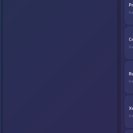
P
Ва
C
Ва
R
Ва
X
Ва