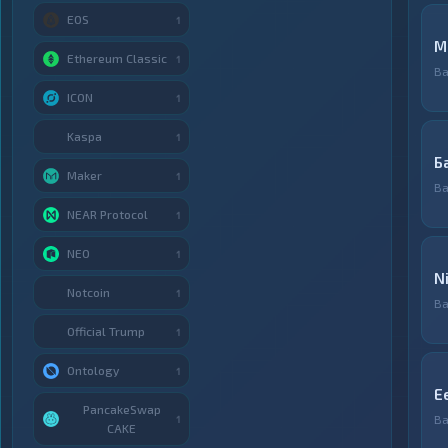
EOS
1
M
Ethereum Classic
1
Ва
ICON
1
Kaspa
1
Б
Maker
1
Ва
NEAR Protocol
1
NEO
1
N
Notcoin
1
Ва
Official Trump
1
Ontology
1
E
PancakeSwap
Ва
1
CAKE