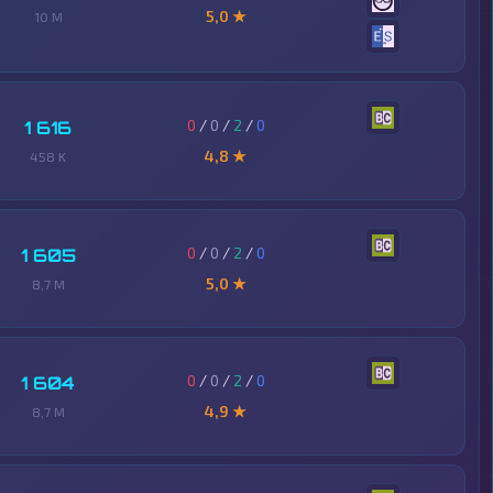
5,0 ★
10 M
0
/
0
/
2
/
0
1 616
4,8 ★
458 K
0
/
0
/
2
/
0
1 605
5,0 ★
8,7 M
0
/
0
/
2
/
0
1 604
4,9 ★
8,7 M