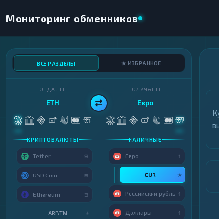
Мониторинг обменников
★ ИЗБРАННОЕ
ВСЕ РАЗДЕЛЫ
ОТДАЁТЕ
ПОЛУЧАЕТЕ
ETH
Евро
К
в
КРИПТОВАЛЮТЫ
НАЛИЧНЫЕ
Tether
Евро
9
1
EUR
★
USD Coin
5
Российский рубль
1
Ethereum
3
Доллары
ARBTM
★
1