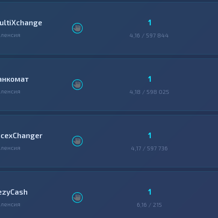
1
ultiXchange
ленсия
4,16 / 597 844
1
анкомат
ленсия
4,18 / 598 025
1
icexChanger
ленсия
4,17 / 597 736
1
ezyCash
ленсия
6,16 / 215