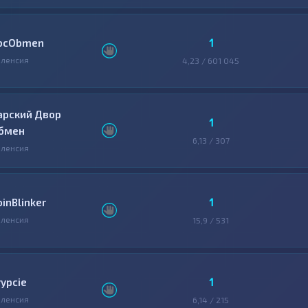
1
bcObmen
ленсия
4,23 / 601 045
арский Двор
1
бмен
6,13 / 307
ленсия
1
oinBlinker
ленсия
15,9 / 531
1
rypcie
ленсия
6,14 / 215