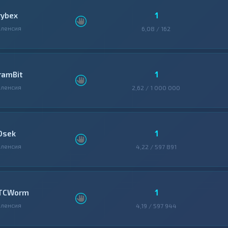
1
rybex
ленсия
6,08 / 162
1
ramBit
ленсия
2,62 / 1 000 000
1
0sek
ленсия
4,22 / 597 891
1
TCWorm
ленсия
4,19 / 597 944