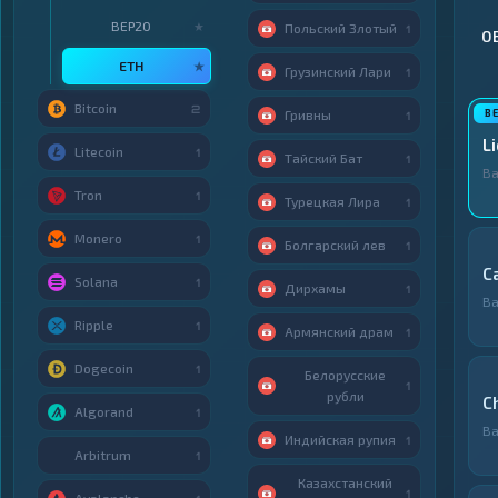
BEP20
★
Польский Злотый
1
О
ETH
★
Грузинский Лари
1
Bitcoin
2
Гривны
1
L
Litecoin
1
Тайский Бат
1
Ва
Tron
1
Турецкая Лира
1
Monero
1
Болгарский лев
1
С
Solana
1
Дирхамы
1
Ва
Ripple
1
Армянский драм
1
Dogecoin
1
Белорусские
1
рубли
C
Algorand
1
Ва
Индийская рупия
1
Arbitrum
1
Казахстанский
1