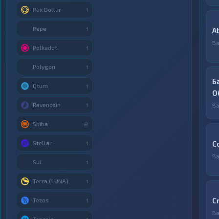
Pax Dollar
1
Pepe
1
A
Ва
Polkadot
1
Polygon
1
Б
Qtum
1
О
Ravencoin
Ва
1
Shiba
2
Stellar
C
1
Ва
Sui
1
Terra (LUNA)
1
C
Tezos
1
Ва