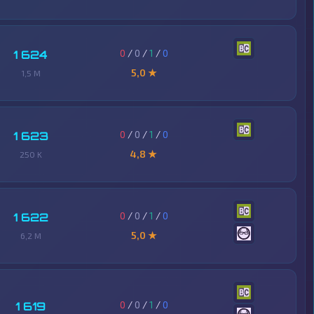
0
/
0
/
1
/
0
1 624
5,0 ★
1,5 M
0
/
0
/
1
/
0
1 623
4,8 ★
250 K
0
/
0
/
1
/
0
1 622
5,0 ★
6,2 M
0
/
0
/
1
/
0
1 619