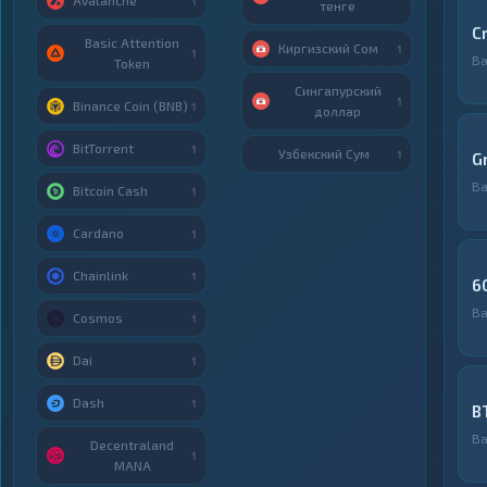
Avalanche
1
тенге
C
Basic Attention
Киргизский Сом
1
1
Ва
Token
Сингапурский
1
Binance Coin (BNB)
1
доллар
BitTorrent
1
Узбекский Сум
1
G
Ва
Bitcoin Cash
1
Cardano
1
Chainlink
1
6
Ва
Cosmos
1
Dai
1
Dash
1
B
Ва
Decentraland
1
MANA