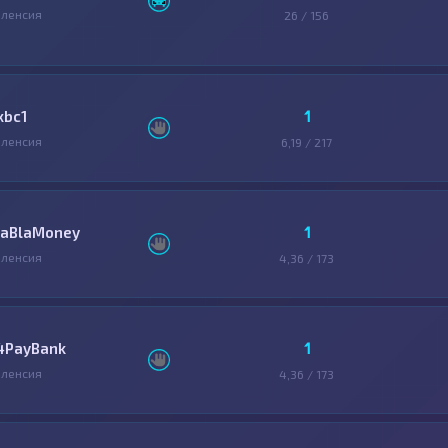
ленсия
26 / 156
1
xbc1
ленсия
6,19 / 217
1
laBlaMoney
ленсия
4,36 / 173
1
4PayBank
ленсия
4,36 / 173