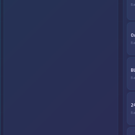
Ва
0
Ва
B
Ва
2
Ва