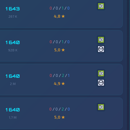
0
/
0
/
1
/
0
1 643
4,8 ★
267 K
0
/
0
/
1
/
0
1 640
5,0 ★
928 K
0
/
0
/
2
/
1
1 640
4,9 ★
2 M
0
/
0
/
2
/
0
1 640
5,0 ★
1,7 M