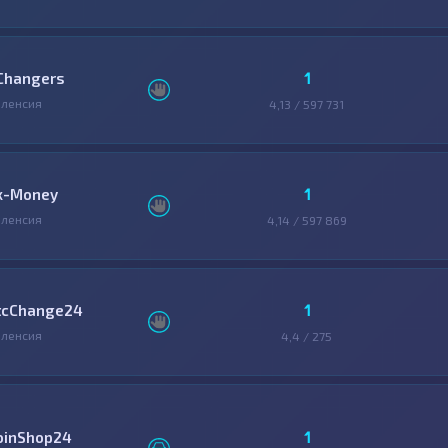
1
Changers
ленсия
4,13 / 597 731
1
x-Money
ленсия
4,14 / 597 869
1
tcChange24
ленсия
4,4 / 275
1
oinShop24