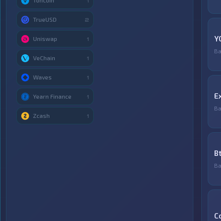
Toncoin
1
TrueUSD
2
Y
Uniswap
1
Ва
VeChain
1
Waves
1
E
Yearn Finance
1
Ва
Zcash
1
B
Ва
C