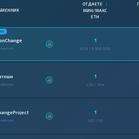
↕
ОТДАЕТЕ
БМЕННИК
МИН/МАКС
ETH
1
ionChange
ленсия
6,03 / 8 950 000
1
атоши
ленсия
5,26 / 304
1
hangeProject
ленсия
1,57 / 50