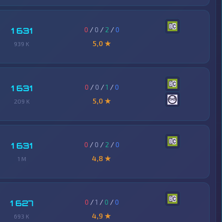
0
/
0
/
2
/
0
1 631
5,0 ★
939 K
0
/
0
/
1
/
0
1 631
5,0 ★
209 K
0
/
0
/
2
/
0
1 631
4,8 ★
1 M
0
/
1
/
0
/
0
1 627
4,9 ★
693 K