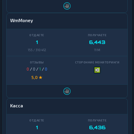
WmMoney
1
6,443
155 / 310 412
11 M
0
/
0
/
1
/
0
5,0 ★
Касса
1
6,436