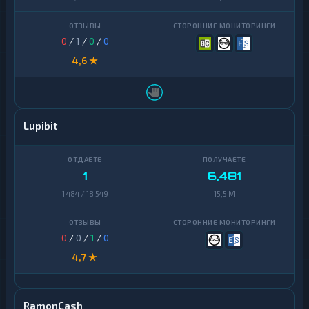
0
/
1
/
0
/
0
4,6 ★
Lupibit
1
6,481
1 484 / 18 549
15,5 M
0
/
0
/
1
/
0
4,7 ★
RamonCash