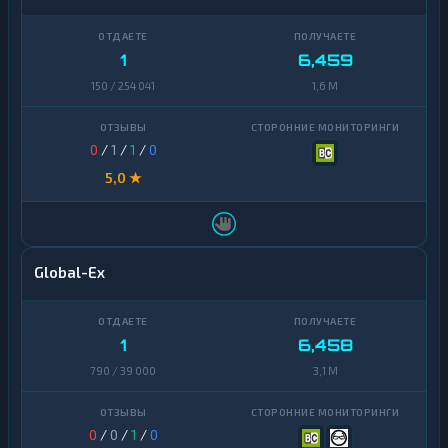
1
6,459
150 / 254 041
1,6 M
0
/
1
/
1
/
0
5,0 ★
Global-Ex
1
6,458
790 / 39 000
3,1 M
0
/
0
/
1
/
0