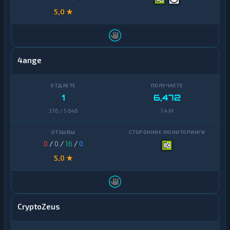
5,0 ★
4ange
1
6,472
376 / 5 646
7,4 M
0
/
0
/
16
/
0
5,0 ★
CryptoZeus