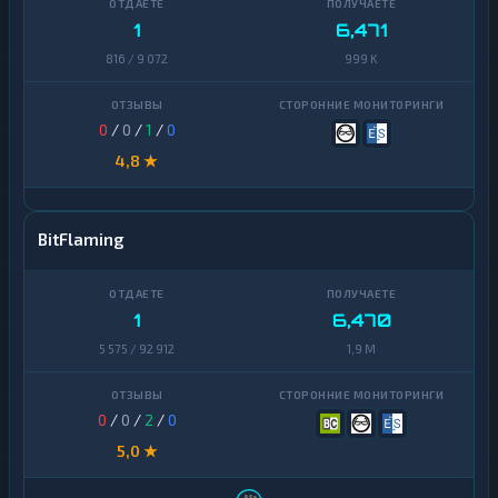
1
6,471
816 / 9 072
999 K
0
/
0
/
1
/
0
4,8 ★
BitFlaming
1
6,470
5 575 / 92 912
1,9 M
0
/
0
/
2
/
0
5,0 ★