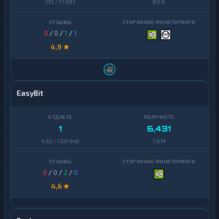
233 / 77 687
815 K
0
/
0
/
1
/
1
4,9 ★
EasyBit
1
6,431
4,62 / 1 201 640
7,8 M
0
/
0
/
2
/
0
4,6 ★