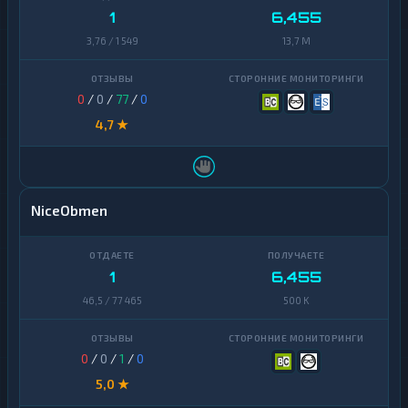
1
6,455
3,76 / 1 549
13,7 M
0
/
0
/
77
/
0
4,7 ★
NiceObmen
1
6,455
46,5 / 77 465
500 K
0
/
0
/
1
/
0
5,0 ★