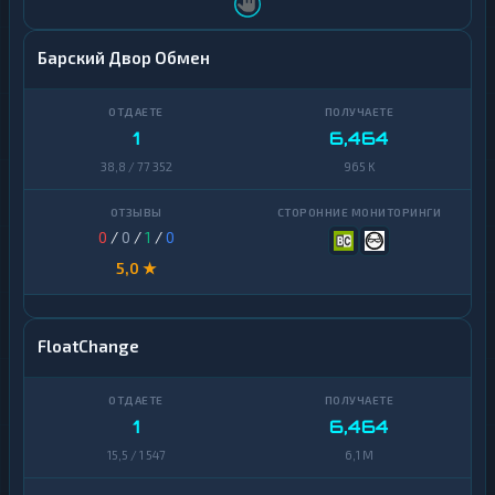
Барский Двор Обмен
1
6,464
38,8 / 77 352
965 K
0
/
0
/
1
/
0
5,0 ★
FloatChange
1
6,464
15,5 / 1 547
6,1 M