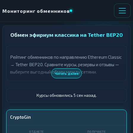
Мониторинг обменников
НАПРАВЛЕНИЕ
Обмен эфириум классика на Tether BEP20
×
ОБМЕНА
Рейтинг обменников по направлению Ethereum Classic
★ ИЗБРАННОЕ
ВСЕ РАЗДЕЛЫ
→ Tether BEP20. Сравните курсы, резервы и отзывы —
выберите выгодный обмен между сетями.
О
П
Читать далее
Т
О
Д
Л
А
У
Ё
Ч
Курсы обновились 6 сек назад.
Т
А
Е
Е
Т
ETC
CryptoGin
Е
USDT BEP20