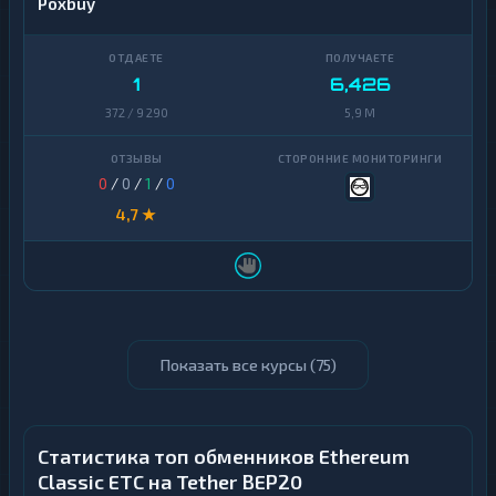
Poxbuy
1
6,426
372 / 9 290
5,9 M
0
/
0
/
1
/
0
4,7 ★
Показать все курсы (
75
)
Статистика топ обменников Ethereum
Classic ETC на Tether BEP20