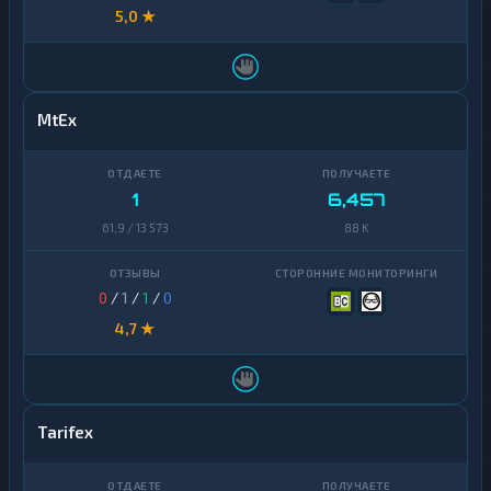
5,0 ★
MtEx
1
6,457
61,9 / 13 573
88 K
0
/
1
/
1
/
0
4,7 ★
Tarifex