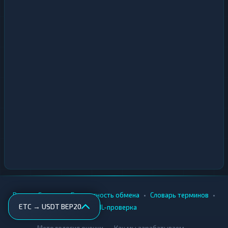
•
•
•
•
Вики
Города
Безопасность обмена
Словарь терминов
ETC → USDT BEP20
AML-проверка
•
•
Методология оценки
Как мы зарабатываем