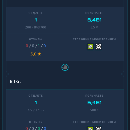
1
6,481
200 / 848 700
5,5 M
0
/
0
/
1
/
0
5,0 ★
BitKit
1
6,481
772 / 77 155
500 K
0
/
0
/
0
/
0