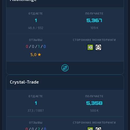
1
5,367
46,6 / 932
109 K
0
/
0
/
1
/
0
5,0 ★
Crystal-Trade
1
5,358
37,3 / 1 867
500 K
0
/
0
/
2
/
0