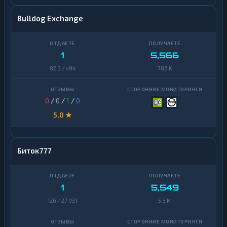
Bulldog Exchange
1
5,566
82,3 / 494
786 K
0
/
0
/
1
/
0
5,0 ★
Биток777
1
5,549
126 / 27 031
5,3 M