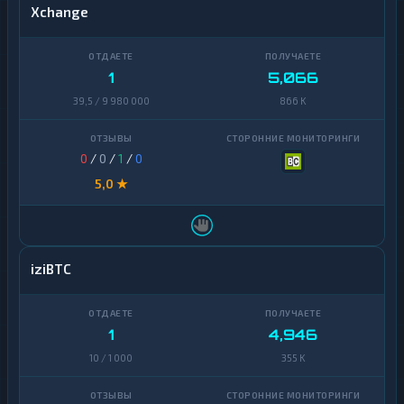
Xchange
1
5,066
39,5 / 9 980 000
866 K
0
/
0
/
1
/
0
5,0 ★
iziBTC
1
4,946
10 / 1 000
355 K