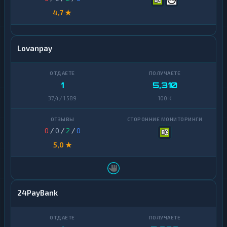
4,7 ★
Lovanpay
1
5,310
37,4 / 1 589
100 K
0
/
0
/
2
/
0
5,0 ★
24PayBank