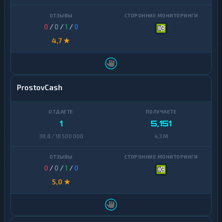
0
/
0
/
1
/
0
4,7 ★
ProstovCash
1
5,151
38,8 / 18 500 000
4,3 M
0
/
0
/
1
/
0
5,0 ★