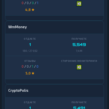
0
/
0
/
0
/
1
4,8 ★
WmMoney
1
5,549
180 / 27 032
7,4 M
0
/
0
/
1
/
0
5,0 ★
CryptoPolis
1
5,491