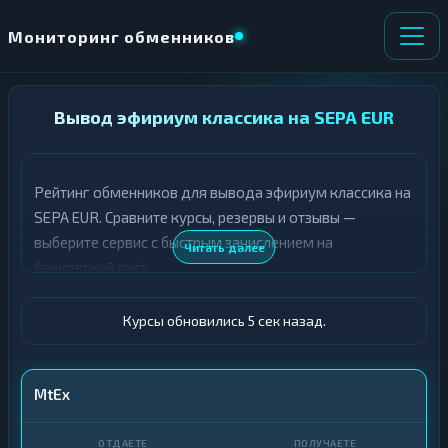
Мониторинг обменников
НАПРАВЛЕНИЕ
Вывод эфириум классика на SEPA EUR
×
ОБМЕНА
Рейтинг обменников для вывода эфириум классика на
★ ИЗБРАННОЕ
ВСЕ РАЗДЕЛЫ
SEPA EUR. Сравните курсы, резервы и отзывы —
выберите сервис с быстрым зачислением на
О
П
Читать далее
Т
О
банковский счёт.
Д
Л
А
У
Ё
Ч
Курсы обновились 6 сек назад.
Т
А
Е
Е
Т
ETC
MtEx
Е
SEPA