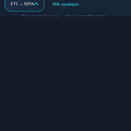
ETC → SEPA
AML-проверка
•
•
Методология оценки
Как мы зарабатываем
Для обменников
Купить крипту
Продать крипту
Купить за рубли
Продать за рубли
© Мониторинг обменников — 2026
|
|
|
Условия использования
Конфиденциальность
Cookies
Карта сайта