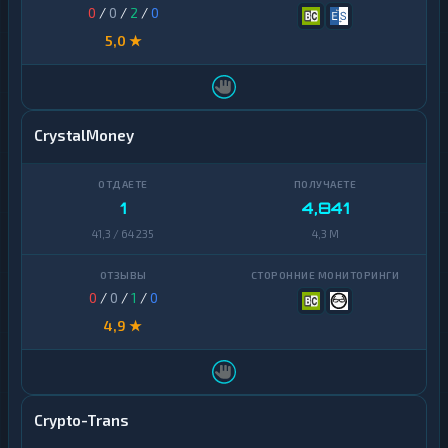
0
/
0
/
2
/
0
5,0 ★
CrystalMoney
1
4,841
41,3 / 64 235
4,3 M
0
/
0
/
1
/
0
4,9 ★
Crypto-Trans