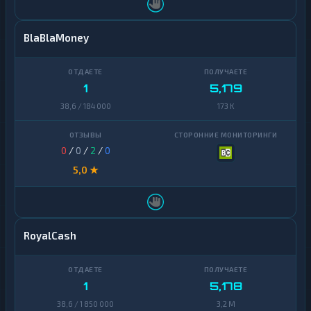
BlaBlaMoney
1
5,179
38,6 / 184 000
173 K
0
/
0
/
2
/
0
5,0 ★
RoyalCash
1
5,178
38,6 / 1 850 000
3,2 M