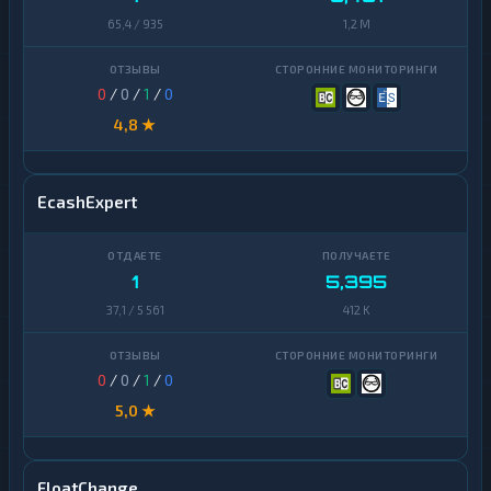
65,4 / 935
1,2 M
0
/
0
/
1
/
0
4,8 ★
EcashExpert
1
5,395
37,1 / 5 561
412 K
0
/
0
/
1
/
0
5,0 ★
FloatChange