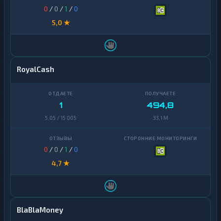
0
/
0
/
1
/
0
5,0 ★
RoyalCash
1
494,8
5,05 / 15 005
33,1 M
0
/
0
/
1
/
0
4,7 ★
BlaBlaMoney