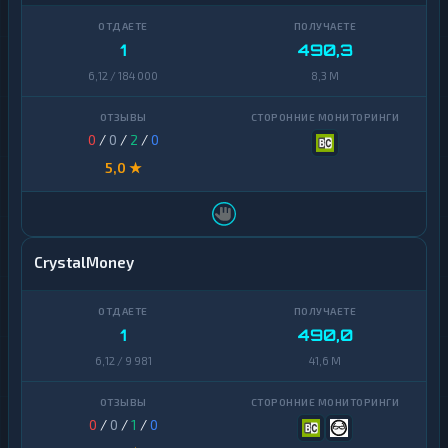
1
490,3
6,12 / 184 000
8,3 M
0
/
0
/
2
/
0
5,0 ★
CrystalMoney
1
490,0
6,12 / 9 981
41,6 M
0
/
0
/
1
/
0