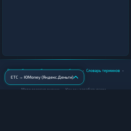
•
•
•
•
Вики
Города
Безопасность обмена
Словарь терминов
ETC → ЮMoney (Яндекс.Деньги)
AML-проверка
•
•
Методология оценки
Как мы зарабатываем
Для обменников
Купить крипту
Продать крипту