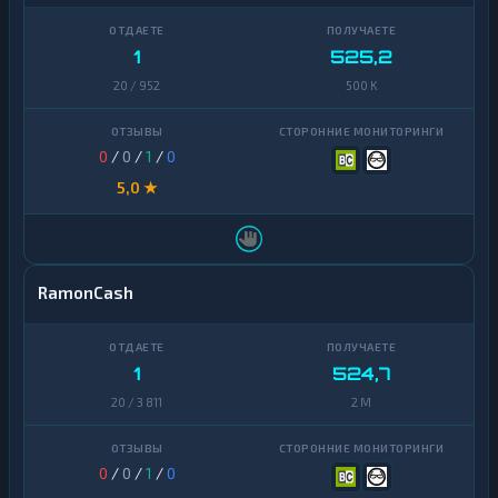
1
525,2
20 / 952
500 K
0
/
0
/
1
/
0
5,0 ★
RamonCash
1
524,7
20 / 3 811
2 M
0
/
0
/
1
/
0