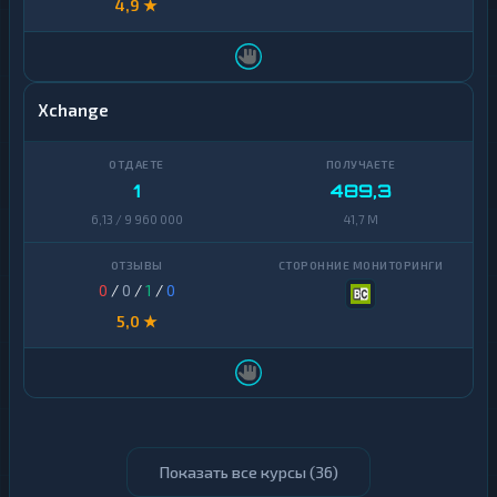
4,9 ★
Xchange
1
489,3
6,13 / 9 960 000
41,7 M
0
/
0
/
1
/
0
5,0 ★
Показать все курсы (
36
)