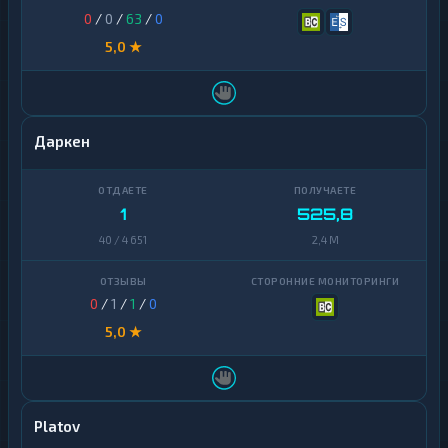
0
/
0
/
63
/
0
5,0 ★
Даркен
1
525,8
40 / 4 651
2,4 M
0
/
1
/
1
/
0
5,0 ★
Platov