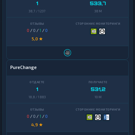
1
533,7
38,7 / 1 237
38 M
0
/
0
/
1
/
0
5,0 ★
PureChange
1
531,2
18,8 / 1 883
10 M
0
/
0
/
1
/
0
4,9 ★