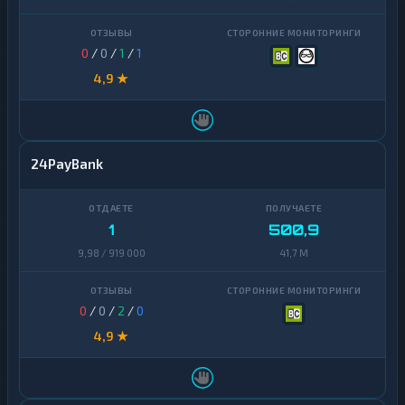
0
/
0
/
1
/
1
4,9 ★
24PayBank
1
500,9
9,98 / 919 000
41,7 M
0
/
0
/
2
/
0
4,9 ★