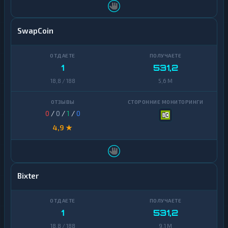
SwapCoin
1
531,2
18,8 / 188
5,6 M
0
/
0
/
1
/
0
4,9 ★
Bixter
1
531,2
18,8 / 188
9,1 M