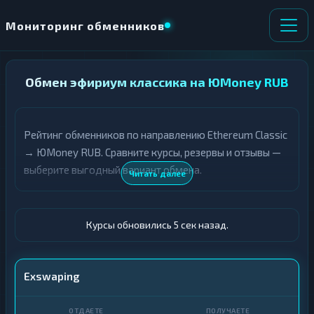
Мониторинг обменников
НАПРАВЛЕНИЕ
Обмен эфириум классика на ЮMoney RUB
×
ОБМЕНА
Рейтинг обменников по направлению Ethereum Classic
★ ИЗБРАННОЕ
ВСЕ РАЗДЕЛЫ
→ ЮMoney RUB. Сравните курсы, резервы и отзывы —
выберите выгодный вариант обмена.
О
П
Читать далее
Т
О
Д
Л
А
У
Ё
Ч
Курсы обновились 6 сек назад.
Т
А
Е
Е
Т
ETC
Exswaping
Е
ЮMoney (Яндекс.Деньги)