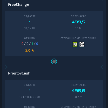
FreeChange
1
499,5
18,6 / 112
1,3 M
0
/
0
/
1
/
0
5,0 ★
ProstovCash
1
495,0
10,1 / 18 400 000
41,6 M