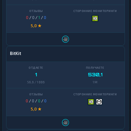
0
/
0
/
1
/
0
5,0 ★
BitKit
1
530,1
56,6 / 1 886
1 M
0
/
0
/
0
/
0
5,0 ★