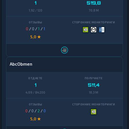
1
519,8
1,92 / 120
70,8 M
0
/
0
/
1
/
1
5,0 ★
AbcObmen
1
511,4
4,69 / 84 200
16,3 M
0
/
0
/
2
/
0
5,0 ★