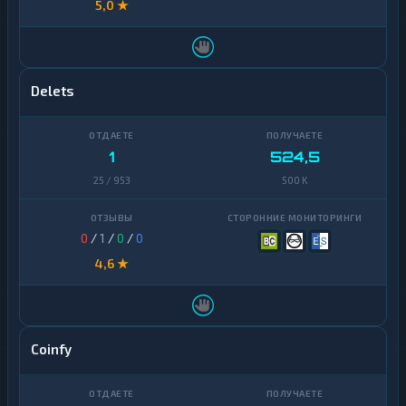
5,0 ★
Delets
1
524,5
25 / 953
500 K
0
/
1
/
0
/
0
4,6 ★
Coinfy