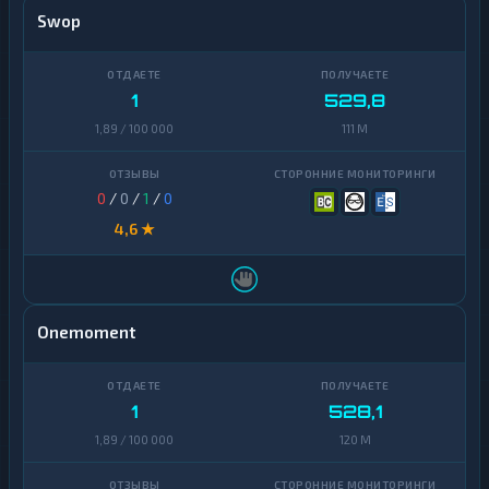
Swop
1
529,8
1,89 / 100 000
111 M
0
/
0
/
1
/
0
4,6 ★
Onemoment
1
528,1
1,89 / 100 000
120 M