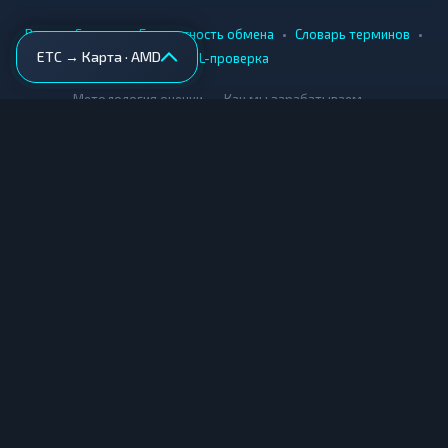
•
•
•
•
Вики
Города
Безопасность обмена
Словарь терминов
ETC → Карта · AMD
AML-проверка
•
•
Методология оценки
Как мы зарабатываем
Для обменников
Купить крипту
Продать крипту
Купить за рубли
Продать за рубли
© Мониторинг обменников — 2026
|
|
|
Условия использования
Конфиденциальность
Cookies