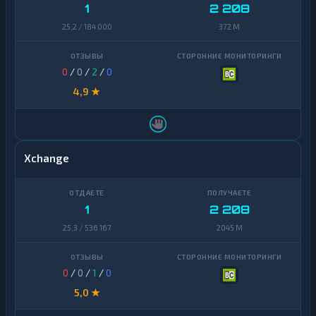
1
2 208
25,2 / 184 000
372 M
0
/
0
/
2
/
0
4,9 ★
Xchange
1
2 208
25,3 / 536 167
2045 M
0
/
0
/
1
/
0
5,0 ★