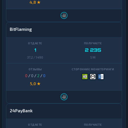
4,8 ★
BitFlaming
1
2 235
37,2 / 1 490
5 M
0
/
0
/
2
/
0
5,0 ★
24PayBank