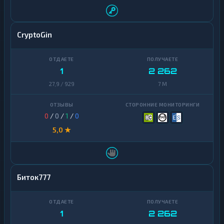
CryptoGin
1
2 262
27,9 / 929
7 M
0
/
0
/
1
/
0
5,0 ★
Биток777
1
2 262