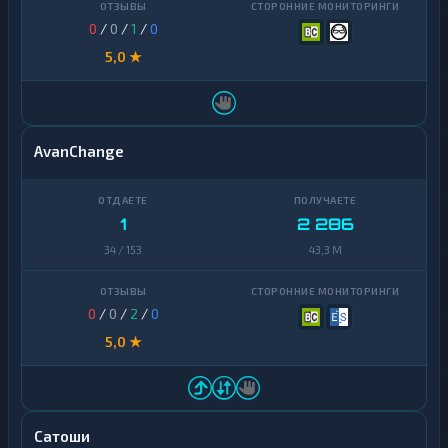
0
/
0
/
1
/
0
5,0 ★
AvanChange
1
2 286
34 / 153
43,3 M
0
/
0
/
2
/
0
5,0 ★
Сатоши