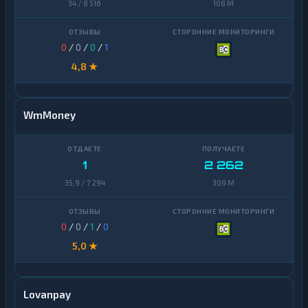
34 / 8 516
108 M
0
/
0
/
0
/
1
4,8 ★
WmMoney
1
2 262
35,9 / 7 294
309 M
0
/
0
/
1
/
0
5,0 ★
Lovanpay