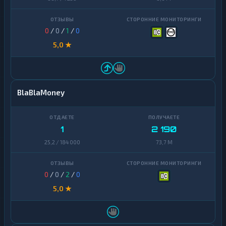
0
/
0
/
1
/
0
5,0 ★
BlaBlaMoney
1
2 190
25,2 / 184 000
73,7 M
0
/
0
/
2
/
0
5,0 ★