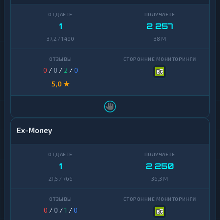
1
2 257
37,2 / 1 490
38 M
0
/
0
/
2
/
0
5,0 ★
Ex-Money
1
2 250
21,5 / 766
36,3 M
0
/
0
/
1
/
0