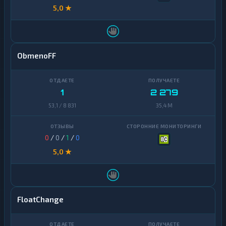
5,0 ★
ObmenoFF
1
2 279
53,1 / 8 831
35,4 M
0
/
0
/
1
/
0
5,0 ★
FloatChange