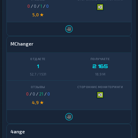
0
/
0
/
1
/
0
5,0 ★
MChanger
1
2 165
52,7 / 1 531
18,9 M
0
/
0
/
21
/
0
4,9 ★
4ange