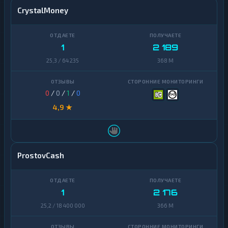
CrystalMoney
1
2 189
25,3 / 64 235
368 M
0
/
0
/
1
/
0
4,9 ★
ProstovCash
1
2 176
25,2 / 18 400 000
366 M