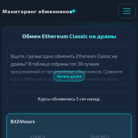
Мониторинг обменников
НАПРАВЛЕНИЕ
Обмен Ethereum Classic на драмы
×
ОБМЕНА
Ищете, где выгодно обменять Ethereum Classic на
★ ИЗБРАННОЕ
ВСЕ РАЗДЕЛЫ
драмы? В таблице собраны топ 38 лучших
предложений от проверенных обменников. Сравните
О
П
Читать далее
курсы Эфириум классик → Банковская карта драм,
Т
О
Д
выберите подходящий вариант с учётом резерва и
Л
А
У
лимитов, и совершите обмен быстро и безопасно. Все
Ё
Ч
Курсы обновились 5 сек назад.
обменные пункты прошли модерацию и отображаются
Т
А
с учётом выгодности курса.
Е
Е
Т
ETC
Bit24hours
Е
Карта · AMD