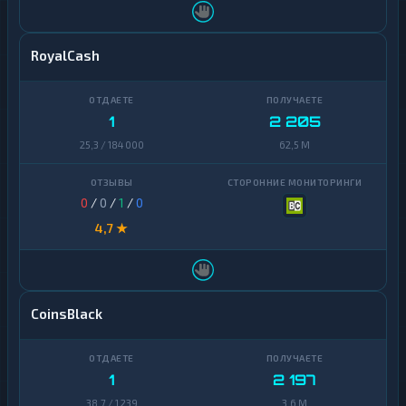
RoyalCash
1
2 205
25,3 / 184 000
62,5 M
0
/
0
/
1
/
0
4,7 ★
CoinsBlack
1
2 197
38,7 / 1 239
3,6 M