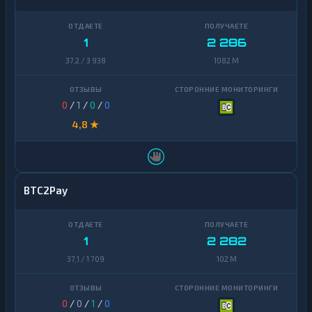
1
2 286
37,2 / 3 938
1082 M
0
/
1
/
0
/
0
4,8 ★
BTC2Pay
1
2 282
37,1 / 1 709
102 M
0
/
0
/
1
/
0