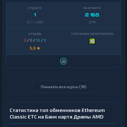
1
2 165
52,7 / 2 805
23 M
0
/
0
/
16
/
0
5,0 ★
Показать все курсы (
38
)
Статистика топ обменников Ethereum
Classic ETC на Банк карта Драмы AMD