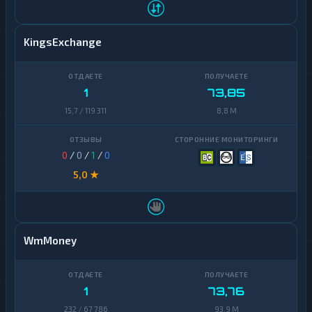
KingsExchange
1
73,85
15,7 / 119 311
8,8 M
0
/
0
/
1
/
0
5,0 ★
WmMoney
1
73,76
232 / 67 786
93,9 M