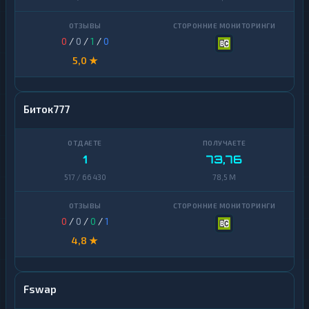
0
/
0
/
1
/
0
5,0 ★
Биток777
1
73,76
517 / 66 430
78,5 M
0
/
0
/
0
/
1
4,8 ★
Fswap