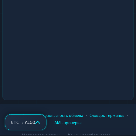
•
•
•
•
Вики
Города
Безопасность обмена
Словарь терминов
ETC → ALGO
AML-проверка
•
•
Методология оценки
Как мы зарабатываем