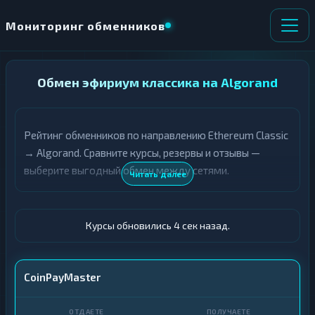
Мониторинг обменников
НАПРАВЛЕНИЕ
Обмен эфириум классика на Algorand
×
ОБМЕНА
Рейтинг обменников по направлению Ethereum Classic
★ ИЗБРАННОЕ
ВСЕ РАЗДЕЛЫ
→ Algorand. Сравните курсы, резервы и отзывы —
выберите выгодный обмен между сетями.
О
П
Читать далее
Т
О
Д
Л
А
У
Ё
Ч
Курсы обновились 5 сек назад.
Т
А
Е
Е
Т
ETC
CoinPayMaster
Е
ALGO