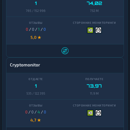
Finance
1
74,02
765 / 152 996
732 M
Zcash
1
0
/
0
/
1
/
0
5,0 ★
Cryptomonitor
1
73,97
535 / 122 395
11,9 M
0
/
0
/
4
/
0
4,7 ★