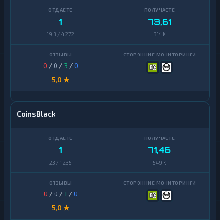
1
73,61
19,3 / 4 272
314 K
0
/
0
/
3
/
0
5,0 ★
CoinsBlack
1
71,46
23 / 1 235
549 K
0
/
0
/
1
/
0
5,0 ★