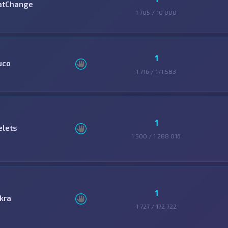
atChange
1 705 / 10 000
1
uco
1 716 / 171 583
1
elets
1 500 / 1 288 016
1
skra
1 727 / 172 722