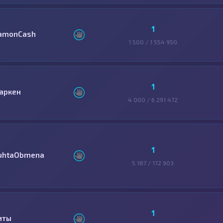
1
amonCash
1 500 / 1 554 950
1
аркен
4 000 / 6 291 472
1
uhtaObmena
5 187 / 172 903
1
иты