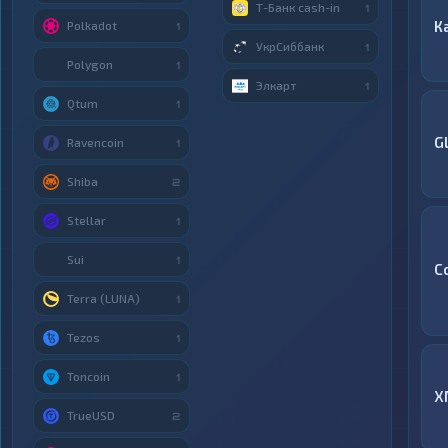
Т-Банк cash-in
1
К
Polkadot
1
УкрСиббанк
1
Polygon
1
Элкарт
1
Qtum
1
G
Ravencoin
1
Shiba
2
Stellar
1
Sui
1
C
Terra (LUNA)
1
Tezos
1
Toncoin
1
X
TrueUSD
2