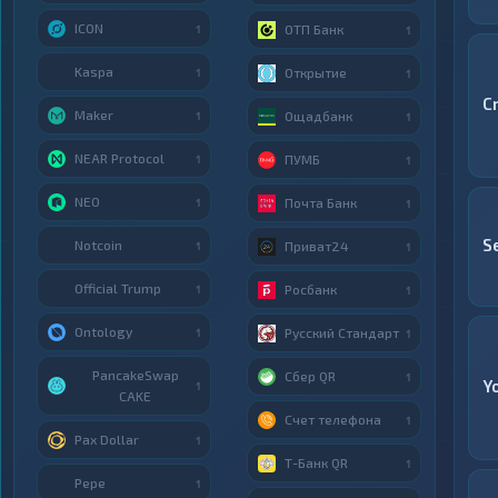
ICON
ОТП Банк
1
1
Kaspa
Открытие
1
1
C
Maker
Ощадбанк
1
1
NEAR Protocol
ПУМБ
1
1
NEO
Почта Банк
1
1
S
Notcoin
Приват24
1
1
Official Trump
Росбанк
1
1
Ontology
Русский Стандарт
1
1
PancakeSwap
Сбер QR
1
Y
1
CAKE
Счет телефона
1
Pax Dollar
1
Т-Банк QR
1
Pepe
1