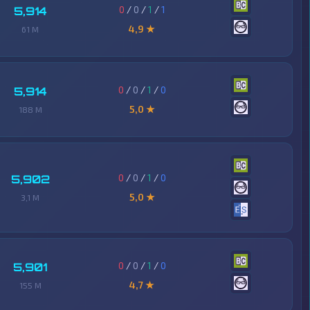
0
/
0
/
1
/
1
5,914
4,9 ★
61 M
0
/
0
/
1
/
0
5,914
5,0 ★
188 M
0
/
0
/
1
/
0
5,902
5,0 ★
3,1 M
0
/
0
/
1
/
0
5,901
4,7 ★
155 M