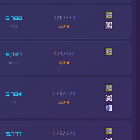
0
/
0
/
1
/
0
5,788
5,0 ★
9 M
0
/
1
/
1
/
0
5,787
5,0 ★
36,4 M
0
/
0
/
2
/
0
5,784
5,0 ★
1 M
0
/
0
/
2
/
0
5,777