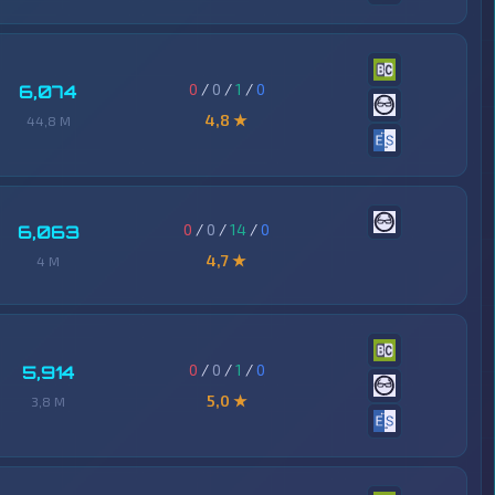
0
/
0
/
1
/
0
6,074
4,8 ★
44,8 M
0
/
0
/
14
/
0
6,063
4,7 ★
4 M
0
/
0
/
1
/
0
5,914
5,0 ★
3,8 M