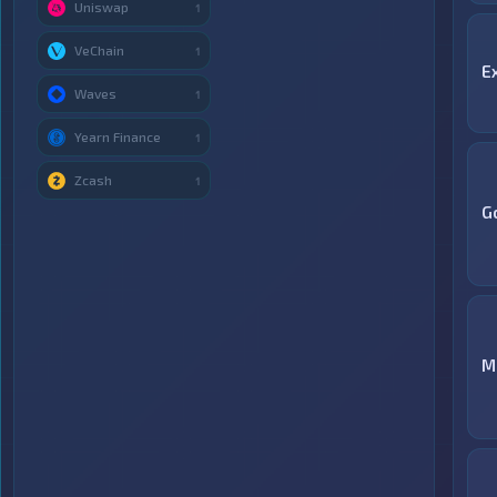
Uniswap
1
VeChain
1
E
Waves
1
Yearn Finance
1
Zcash
1
G
M