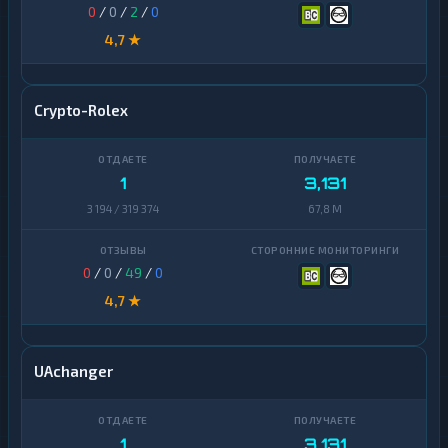
0
/
0
/
2
/
0
4,7 ★
Crypto-Rolex
1
3,131
3 194 / 319 374
67,8 M
0
/
0
/
49
/
0
4,7 ★
UAchanger
1
3,131