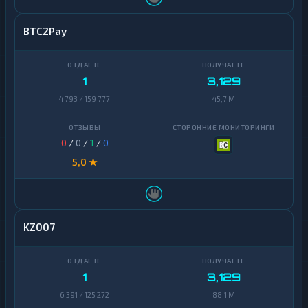
BTC2Pay
1
3,129
4 793 / 159 777
45,7 M
0
/
0
/
1
/
0
5,0 ★
KZ007
1
3,129
6 391 / 125 272
88,1 M