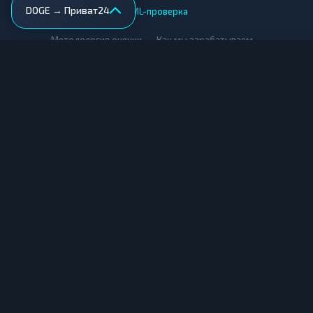
DOGE → Приват24
AML-проверка
•
•
Методология оценки
Как мы зарабатываем
Для обменников
Купить крипту
Продать крипту
Купить за рубли
Продать за рубли
© Мониторинг обменников — 2026
|
|
|
Условия использования
Конфиденциальность
Cookies
Карта сайта