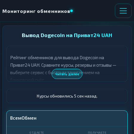
Мониторинг обменников
НАПРАВЛЕНИЕ
Вывод Dogecoin на Приват24 UAH
×
ОБМЕНА
Рейтинг обменников для вывода Dogecoin на
★ ИЗБРАННОЕ
ВСЕ РАЗДЕЛЫ
Приват24 UAH. Сравните курсы, резервы и отзывы —
выберите сервис с быстрым зачислением на
О
П
Читать далее
Т
О
банковский счёт.
Д
Л
А
У
Ё
Ч
Курсы обновились 6 сек назад.
Т
А
Е
Е
Т
DOGE
ВсемОбмен
Е
Приват24