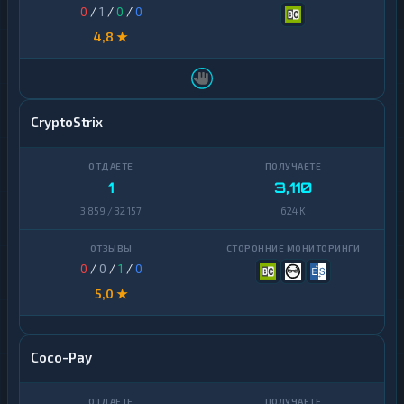
0
/
1
/
0
/
0
4,8 ★
CryptoStrix
1
3,110
3 859 / 32 157
624 K
0
/
0
/
1
/
0
5,0 ★
Coco-Pay