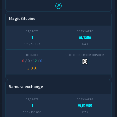
MagicBitcoins
1
3,106
161 / 55 997
174 K
0
/
0
/
12
/
0
5,0 ★
Samuraiexchange
1
3,090
500 / 100 000
217 K