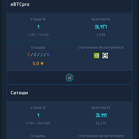
eBTCpro
1
3,117
1 283 / 19 249
2,6 M
0
/
0
/
2
/
0
5,0 ★
Сатоши
1
3,111
4 194 / 450 086
58,2 M