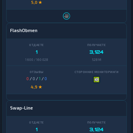
5,0 ★
FlashObmen
1
3,124
1 600 / 160 028
528 M
0
/
0
/
1
/
0
4,9 ★
Swap-Line
1
3,124