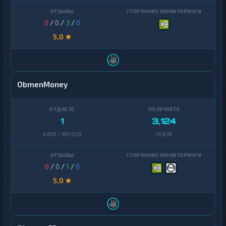
0
/
0
/
3
/
0
5,0 ★
ObmenMoney
1
3,124
4 801 / 160 029
13,6 M
0
/
0
/
1
/
0
5,0 ★