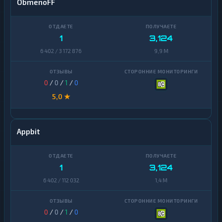
ObmenoFF
1
3,124
6 402 / 3 172 876
9,9 M
0
/
0
/
1
/
0
5,0 ★
Appbit
1
3,124
6 402 / 112 032
1,4 M
0
/
0
/
1
/
0