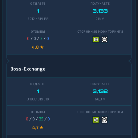
Zcash
1
1
3,133
5 712 / 319 133
214 M
0
/
0
/
3
/
0
4,8 ★
Boss-Exchange
1
3,132
3 193 / 319 310
66,3 M
0
/
0
/
35
/
0
4,7 ★