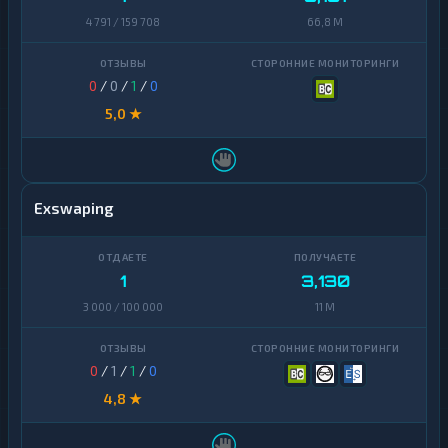
4 791 / 159 708
66,8 M
0
/
0
/
1
/
0
5,0 ★
Exswaping
1
3,130
3 000 / 100 000
11 M
0
/
1
/
1
/
0
4,8 ★