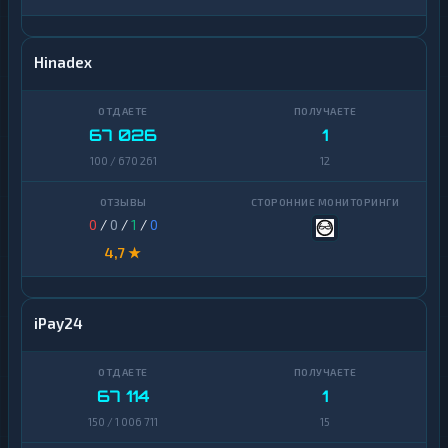
Hinadex
67 026
1
100 / 670 261
12
0
/
0
/
1
/
0
4,7 ★
iPay24
67 114
1
150 / 1 006 711
15