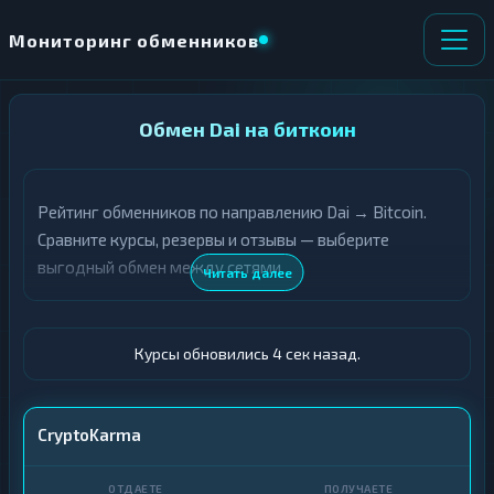
Мониторинг обменников
НАПРАВЛЕНИЕ
Обмен Dai на биткоин
×
ОБМЕНА
Рейтинг обменников по направлению Dai → Bitcoin.
★ ИЗБРАННОЕ
ВСЕ РАЗДЕЛЫ
Сравните курсы, резервы и отзывы — выберите
выгодный обмен между сетями.
О
П
Читать далее
Т
О
Д
Л
А
У
Ё
Ч
Курсы обновились 5 сек назад.
Т
А
Е
Е
Т
DAI
CryptoKarma
Е
BTC