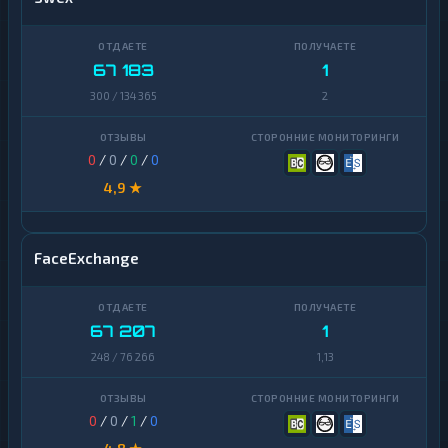
67 183
1
300 / 134 365
2
0
/
0
/
0
/
0
4,9 ★
FaceExchange
67 207
1
248 / 76 266
1,13
0
/
0
/
1
/
0