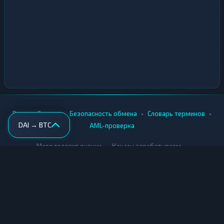
•
•
•
•
Вики
Города
Безопасность обмена
Словарь терминов
DAI → BTC
AML-проверка
•
•
Методология оценки
Как мы зарабатываем
Для обменников
Купить крипту
Продать крипту