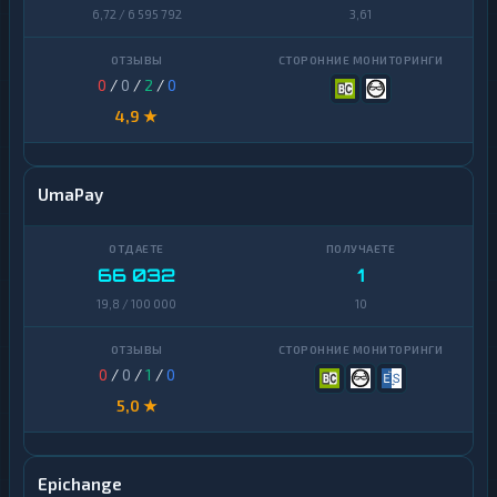
VeChain
1
6,72 / 6 595 792
3,61
Waves
1
Yearn
0
/
0
/
2
/
0
1
Finance
4,9 ★
Zcash
1
UmaPay
66 032
1
19,8 / 100 000
10
0
/
0
/
1
/
0
5,0 ★
Epichange