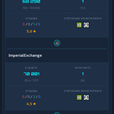
68 290
1
100 / 100 000
15,4
0
/
0
/
1
/
0
5,0 ★
ImperialExchange
70 001
1
26,4 / 1 071
242
0
/
0
/
2
/
0
4,5 ★