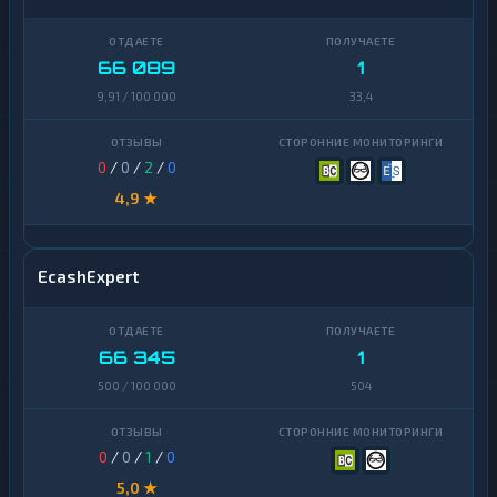
66 089
1
9,91 / 100 000
33,4
0
/
0
/
2
/
0
4,9 ★
EcashExpert
66 345
1
500 / 100 000
504
0
/
0
/
1
/
0
5,0 ★