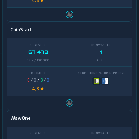
4,8 ★
CoinStart
67 473
1
18,9 / 100 000
6,86
0
/
0
/
3
/
0
4,8 ★
WswOne