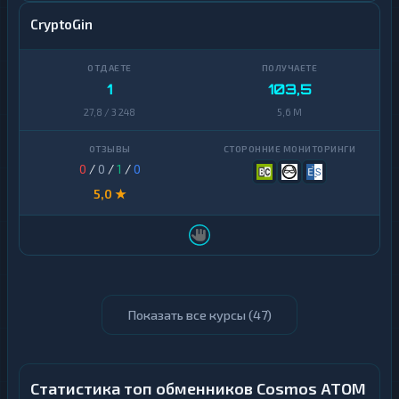
CryptoGin
1
103,5
27,8 / 3 248
5,6 M
0
/
0
/
1
/
0
5,0 ★
Показать все курсы (
47
)
Статистика топ обменников Cosmos ATOM