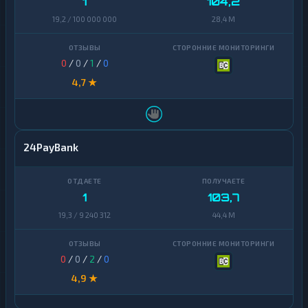
1
104,2
19,2 / 100 000 000
28,4 M
0
/
0
/
1
/
0
4,7 ★
24PayBank
1
103,7
19,3 / 9 240 312
44,4 M
0
/
0
/
2
/
0
4,9 ★