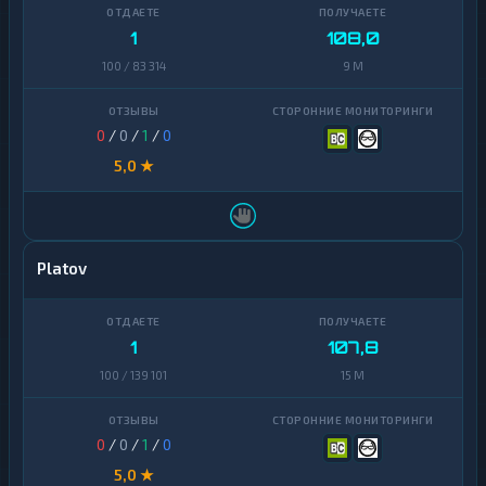
Zcash
1
1
108,0
100 / 83 314
9 M
0
/
0
/
1
/
0
5,0 ★
Platov
1
107,8
100 / 139 101
15 M
0
/
0
/
1
/
0
5,0 ★