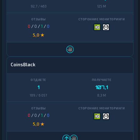
92,7 / 463
125 M
0
/
0
/
1
/
0
5,0 ★
CoinsBlack
1
107,1
189 / 6 057
8,3 M
0
/
0
/
1
/
0
5,0 ★