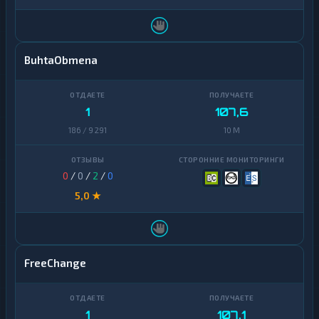
BuhtaObmena
1
107,6
186 / 9 291
10 M
0
/
0
/
2
/
0
5,0 ★
FreeChange
1
107,1