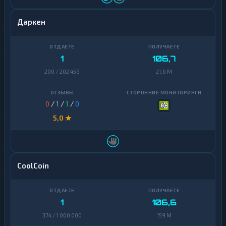
Даркен
1
106,7
200 / 202 459
21,6 M
0
/
1
/
1
/
0
5,0 ★
CoolCoin
1
106,6
374 / 1 000 000
159 M