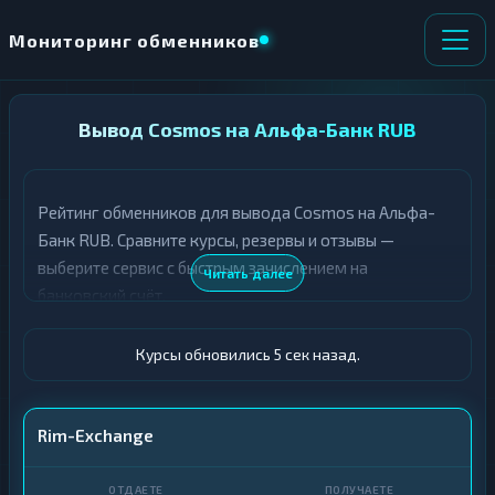
Мониторинг обменников
НАПРАВЛЕНИЕ
Вывод Cosmos на Альфа-Банк RUB
×
ОБМЕНА
Рейтинг обменников для вывода Cosmos на Альфа-
★ ИЗБРАННОЕ
ВСЕ РАЗДЕЛЫ
Банк RUB. Сравните курсы, резервы и отзывы —
выберите сервис с быстрым зачислением на
О
П
Читать далее
Т
О
банковский счёт.
Д
Л
А
У
Ё
Ч
Курсы обновились 6 сек назад.
Т
А
Е
Е
Т
ATOM
Rim-Exchange
Е
Альфа-Банк