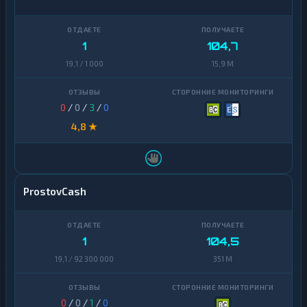
1
104,7
19,1 / 1 000
15,9 M
0
/
0
/
3
/
0
4,8 ★
ProstovCash
1
104,5
19,1 / 92 300 000
351 M
0
/
0
/
1
/
0