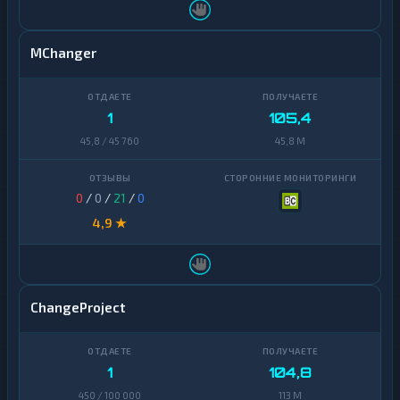
MChanger
1
105,4
45,8 / 45 760
45,8 M
0
/
0
/
21
/
0
4,9 ★
ChangeProject
1
104,8
450 / 100 000
113 M