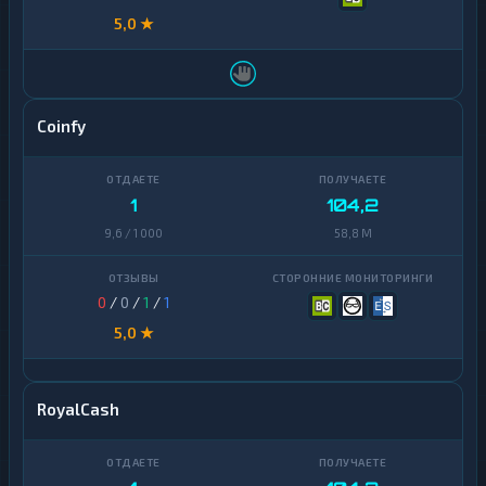
5,0 ★
Coinfy
1
104,2
9,6 / 1 000
58,8 M
0
/
0
/
1
/
1
5,0 ★
RoyalCash