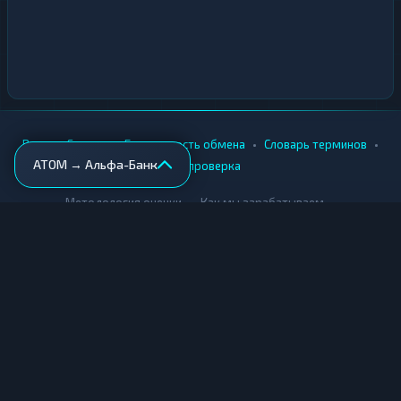
•
•
•
•
Вики
Города
Безопасность обмена
Словарь терминов
ATOM → Альфа-Банк
AML-проверка
•
•
Методология оценки
Как мы зарабатываем
Для обменников
Купить крипту
Продать крипту
Купить за рубли