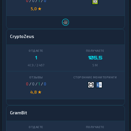
0
/
0
/
1
/
0
5,0 ★
CryptoZeus
1
105,5
41,9 / 2 467
5 M
0
/
0
/
1
/
0
4,8 ★
GramBit