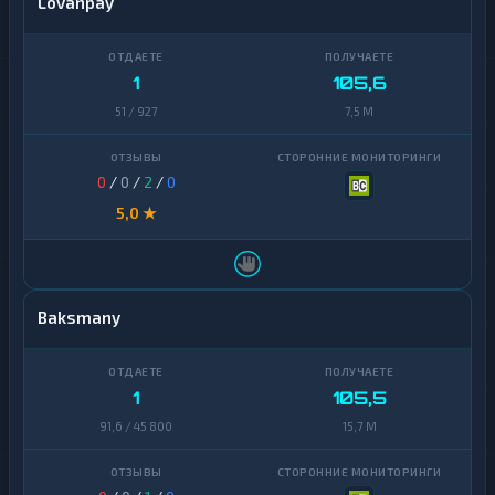
Lovanpay
1
105,6
51 / 927
7,5 M
0
/
0
/
2
/
0
5,0 ★
Baksmany
1
105,5
91,6 / 45 800
15,7 M