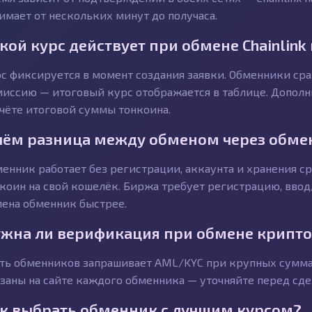
имает от нескольких минут до получаса.
кой курс действует при обмене Chainlink
с фиксируется в момент создания заявки. Обменники с
иссию — итоговый курс отображается в таблице. Дополн
чёте итоговой суммы тонкоина.
чём разница между обменом через обме
енник работает без регистрации, аккаунта и хранения ср
коин на свой кошелёк. Биржа требует регистрацию, ввод
ена обменник быстрее.
жна ли верификация при обмене крипт
ть обменников запрашивает AML/KYC при крупных суммах
заны на сайте каждого обменника — уточняйте перед сде
к выбрать обменник с лучшим курсом?