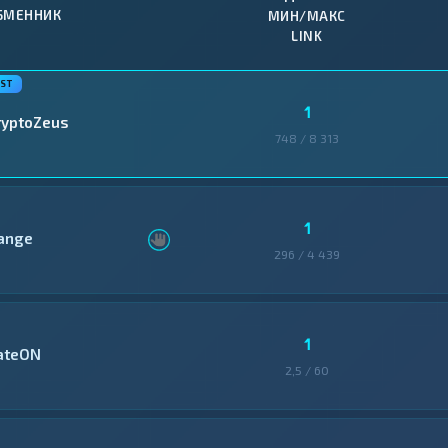
БМЕННИК
МИН/МАКС
LINK
1
ryptoZeus
748 / 8 313
1
ange
296 / 4 439
1
ateON
2,5 / 60