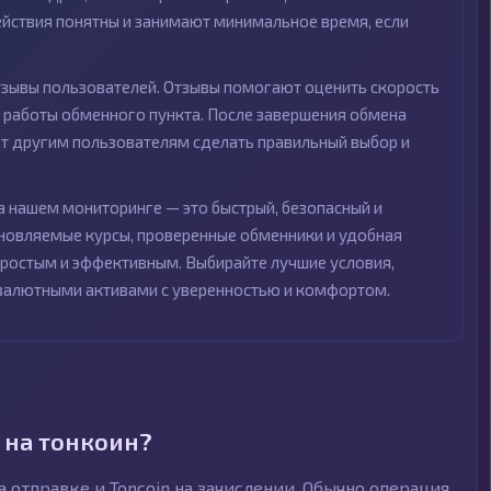
ействия понятны и занимают минимальное время, если
зывы пользователей. Отзывы помогают оценить скорость
о работы обменного пункта. После завершения обмена
жет другим пользователям сделать правильный выбор и
на нашем мониторинге — это быстрый, безопасный и
новляемые курсы, проверенные обменники и удобная
ростым и эффективным. Выбирайте лучшие условия,
товалютными активами с уверенностью и комфортом.
 на тонкоин?
а отправке и Toncoin на зачислении. Обычно операция