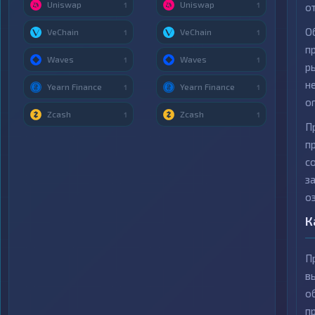
Uniswap
Uniswap
1
1
о
О
VeChain
VeChain
1
1
п
Waves
Waves
1
1
р
н
Yearn Finance
Yearn Finance
1
1
о
Zcash
Zcash
1
1
П
п
с
з
о
К
П
в
о
п