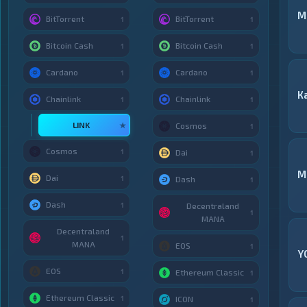
M
BitTorrent
BitTorrent
1
1
Bitcoin Cash
Bitcoin Cash
1
1
Cardano
Cardano
1
1
К
Chainlink
Chainlink
1
1
LINK
★
Cosmos
1
Cosmos
1
Dai
1
М
Dai
1
Dash
1
Dash
1
Decentraland
1
MANA
Decentraland
1
MANA
EOS
1
Y
EOS
1
Ethereum Classic
1
Ethereum Classic
1
ICON
1