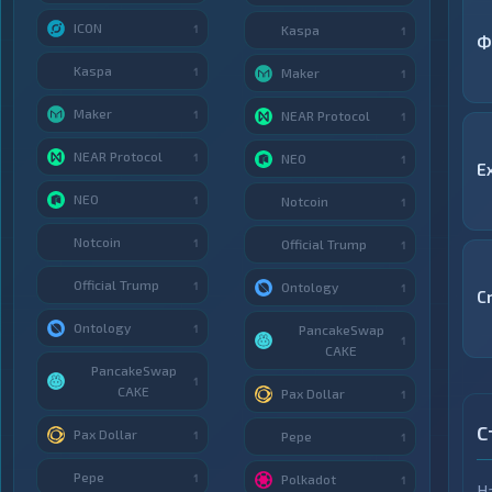
ICON
1
Kaspa
1
Ф
Kaspa
1
Maker
1
Maker
1
NEAR Protocol
1
NEAR Protocol
1
NEO
1
E
NEO
1
Notcoin
1
Notcoin
1
Official Trump
1
Official Trump
1
Ontology
1
C
Ontology
1
PancakeSwap
1
CAKE
PancakeSwap
1
CAKE
Pax Dollar
1
С
Pax Dollar
1
Pepe
1
Pepe
1
Polkadot
1
Н