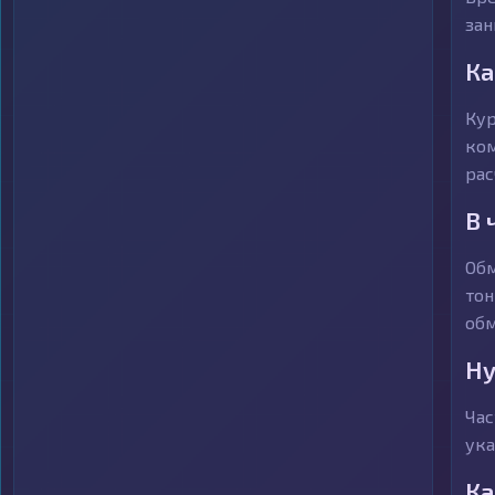
зан
Ка
Кур
ком
рас
В 
Обм
тон
обм
Ну
Час
ука
Ка