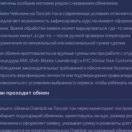
тмечены особыми метками рядом с названием обменника.
бмен Чейнлинк на Toncoin тон в современных условиях отличает
редлагают возможность зафиксировать курс на момент оформлен
ынке. Время обработки заявок может варьироваться: где-то зачи
ескольких минут, а где-то — после ручной проверки оператором
граничения по минимальной или максимальной сумме сделки.
ри обмене криптовалюты на крупные суммы или при работе с о
роцедуры AML (Anti-Money Laundering) и KYC (Know Your Custome
облюдение законодательных требований и обеспечение безопасн
апросить верификацию личности или подтверждение права влад
знакомиться с условиями выбранного сервиса, чтобы избежать н
ак проходит обмен
роцесс обмена Chainlink на Toncoin тон через мониторинг постро
ыбирает подходящий обменник, ориентируясь на курс, размер рез
бменника и оформляет заявку, указывая сумму и реквизиты для 
роизводится ее оплата переводом Chainlink на указанный обменн