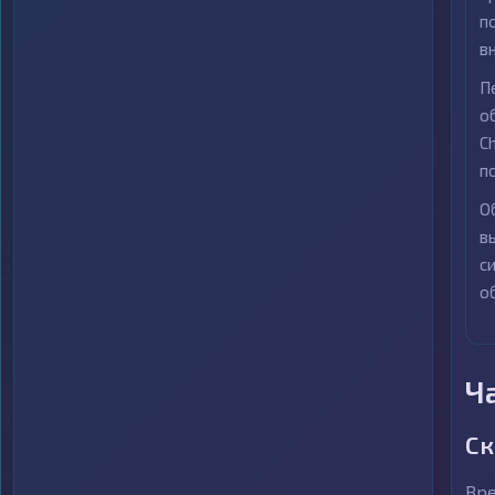
п
в
П
о
C
п
О
в
с
о
Ч
Ск
Вре