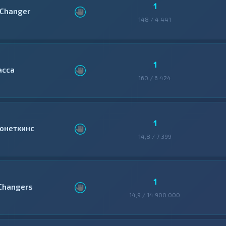
1
Changer
148 / 4 441
1
асса
160 / 6 424
1
онеткинс
14,8 / 7 399
1
Changers
14,9 / 14 900 000