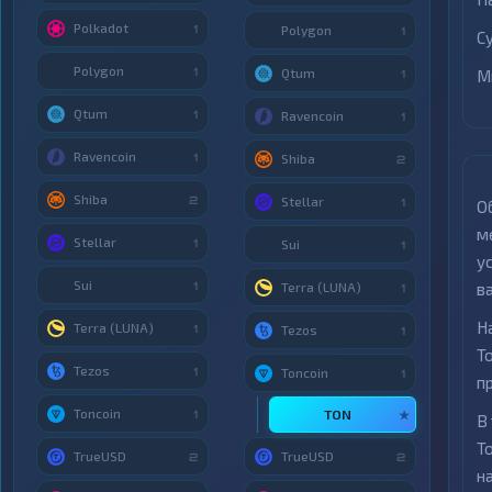
Polkadot
1
Polygon
1
С
Polygon
1
Qtum
М
1
Qtum
1
Ravencoin
1
Ravencoin
1
Shiba
2
Shiba
2
Stellar
1
О
м
Stellar
1
Sui
1
у
Sui
1
Terra (LUNA)
в
1
Н
Terra (LUNA)
1
Tezos
1
T
Tezos
1
Toncoin
1
п
Toncoin
TON
1
★
В
T
TrueUSD
TrueUSD
2
2
н