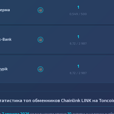
1
ерма
0,549 / 500
1
x-Bank
6,72 / 2 987
1
rypik
6,72 / 2 987
татистика топ обменников Chainlink LINK на Tonco
а
7 августа 2026
года в нашем списке
10
активных надежных обм