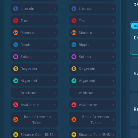
О
Litecoin
Litecoin
1
1
Tron
Tron
1
1
Monero
Monero
1
1
C
Ripple
Ripple
1
1
Solana
Solana
1
1
Dogecoin
Dogecoin
1
1
4
Algorand
Algorand
1
1
Arbitrum
Arbitrum
1
1
Avalanche
Avalanche
1
1
R
Basic Attention
Basic Attention
1
1
Token
Token
Binance Coin (BNB)
Binance Coin (BNB)
1
1