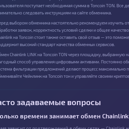
ользователя поступает необходимая сумма в Toncoin TON. Все д
нимательно следовать инструкциям на сайте обменника.
еред выбором обменника настоятельно рекомендуем изучить от
бработки заявок, корректность условий сделки и общее качеств
hainlink на Toncoin стоит также оставить свой отзыв — это помо
оддержит высокий стандарт качества обменных сервисов.
бмен Chainlink LINK на Toncoin TON через площадку, выбранную 
ыгодный способ управления цифровыми активами. Постоянно об
истема фильтрации предложений делают процесс максимально п
бменивайте Чейнлинк на Toncoin тон и управляйте своими крип
асто задаваемые вопросы
олько времени занимает обмен Chainlink
мя зависит от подтверждений в обеих сетях — Chainlink н