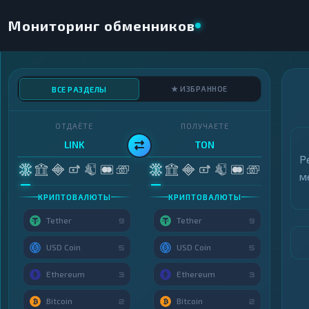
Мониторинг обменников
★ ИЗБРАННОЕ
ВСЕ РАЗДЕЛЫ
ОТДАЁТЕ
ПОЛУЧАЕТЕ
LINK
TON
Р
м
КРИПТОВАЛЮТЫ
КРИПТОВАЛЮТЫ
Tether
Tether
9
9
USD Coin
USD Coin
5
5
Ethereum
Ethereum
3
3
Bitcoin
Bitcoin
2
2