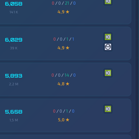
0
/
0
/
21
/
0
6,058
4,9 ★
141 K
0
/
0
/
1
/
1
6,029
4,9 ★
39 K
0
/
0
/
14
/
0
5,893
4,8 ★
2,2 M
0
/
0
/
1
/
0
5,658
5,0 ★
1,5 M