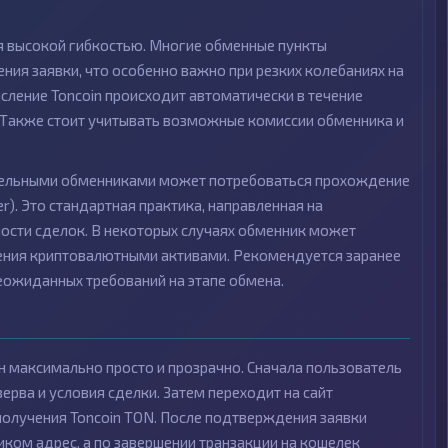
ся высокой гибкостью. Многие обменные пункты
ия заявки, что особенно важно при резких колебаниях на
сление Toncoin происходит автоматически в течение
. Также стоит учитывать возможные комиссии обменника и
тдельными обменниками может потребоваться прохождение
r). Это стандартная практика, направленная на
ости сделок. В некоторых случаях обменник может
ения криптовалютными активами. Рекомендуется заранее
еожиданных требований на этапе обмена.
ен максимально просто и прозрачно. Сначала пользователь
ерва и условия сделки. Затем переходит на сайт
получения Toncoin TON. После подтверждения заявки
иком адрес, а по завершении транзакции на кошелек