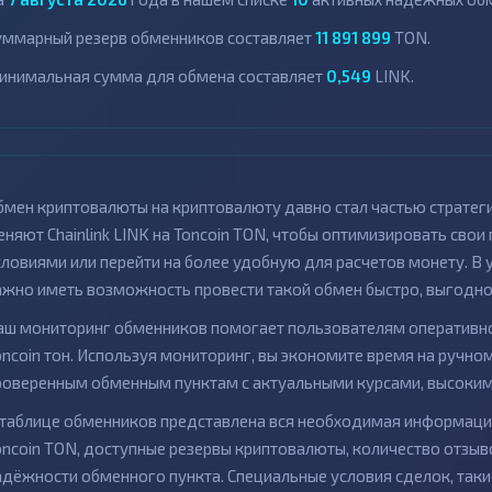
уммарный резерв обменников составляет
11 891 899
TON.
инимальная сумма для обмена составляет
0,549
LINK.
бмен криптовалюты на криптовалюту давно стал частью стратег
еняют Chainlink LINK на Toncoin TON, чтобы оптимизировать св
словиями или перейти на более удобную для расчетов монету. В
ажно иметь возможность провести такой обмен быстро, выгодно 
аш мониторинг обменников помогает пользователям оперативно
oncoin тон. Используя мониторинг, вы экономите время на ручном
роверенным обменным пунктам с актуальными курсами, высоким
 таблице обменников представлена вся необходимая информация 
oncoin TON, доступные резервы криптовалюты, количество отзыво
адёжности обменного пункта. Специальные условия сделок, так