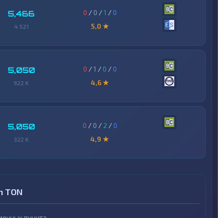
0
/
0
/
1
/
0
5,466
5,0 ★
4 521
0
/
1
/
0
/
0
5,050
4,6 ★
922 K
0
/
0
/
2
/
0
5,050
4,9 ★
322 K
in TON
енных пункта.