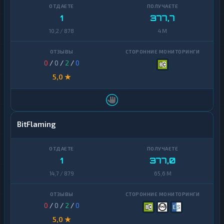
1
377,7
10,2 / 878
4 M
0
/
0
/
2
/
0
5,0 ★
BitFlaming
1
377,0
14,7 / 879
65,6 M
0
/
0
/
2
/
0
5,0 ★