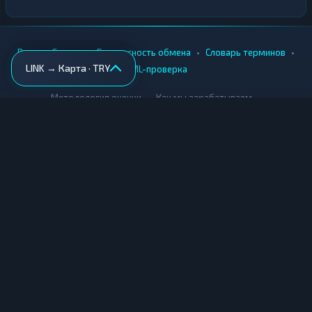
•
•
•
•
Вики
Города
Безопасность обмена
Словарь терминов
LINK → Карта · TRY
AML-проверка
•
•
Методология оценки
Как мы зарабатываем
Для обменников
Купить крипту
Продать крипту
Купить за рубли
Продать за рубли
© Мониторинг обменников — 2026