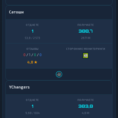
Сатоши
1
388,7
53,8 / 2 573
2671 M
0
/
1
/
0
/
0
4,8 ★
YChangers
1
383,8
9,68 / 604
4,8 M