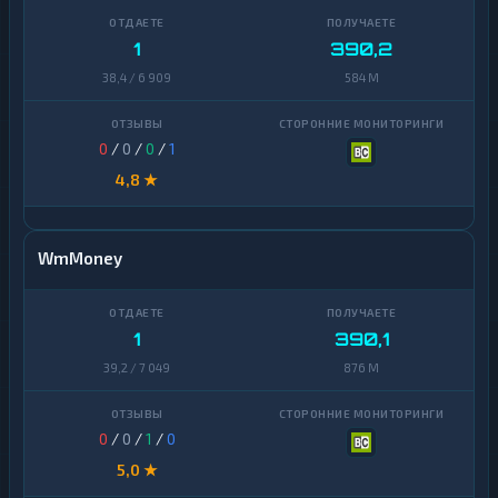
1
390,2
38,4 / 6 909
584 M
0
/
0
/
0
/
1
4,8 ★
WmMoney
1
390,1
39,2 / 7 049
876 M
0
/
0
/
1
/
0
5,0 ★