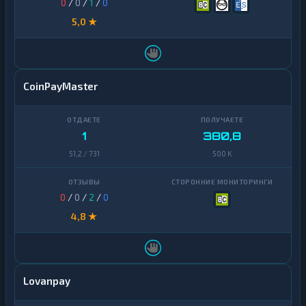
0
/
0
/
1
/
0
5,0 ★
CoinPayMaster
1
380,8
51,2 / 731
500 K
0
/
0
/
2
/
0
4,8 ★
Lovanpay