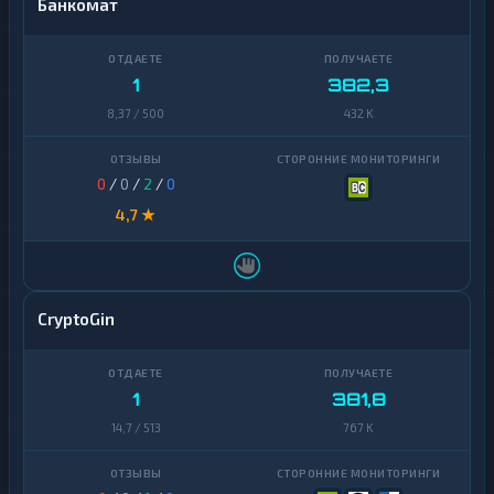
Банкомат
1
382,3
8,37 / 500
432 K
0
/
0
/
2
/
0
4,7 ★
CryptoGin
1
381,8
14,7 / 513
767 K