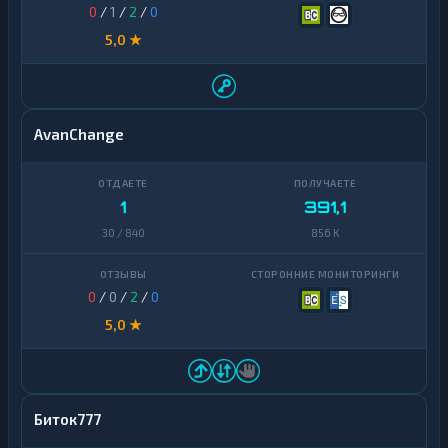
0
/
1
/
2
/
0
5,0 ★
AvanChange
1
391,1
30 / 840
856 K
0
/
0
/
2
/
0
5,0 ★
Биток777