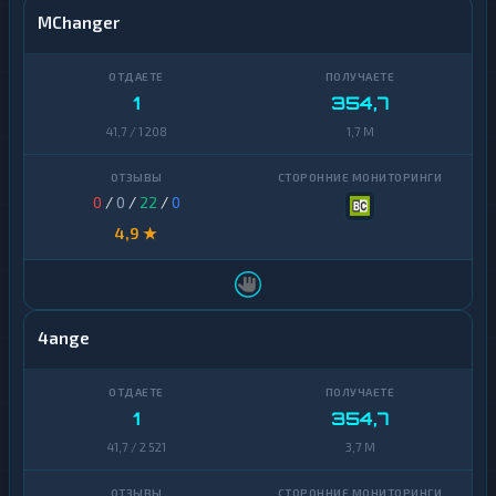
MChanger
1
354,7
41,7 / 1 208
1,7 M
0
/
0
/
22
/
0
4,9 ★
4ange
1
354,7
41,7 / 2 521
3,7 M