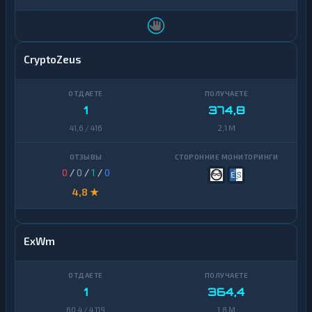
CryptoZeus
1
374,8
41,6 / 416
2,1 M
0
/
0
/
1
/
0
4,8 ★
ExWm
1
364,4
60,4 / 4 119
1,8 M