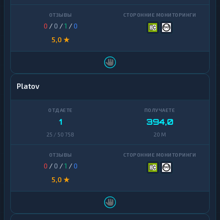
Zcash
1
0
/
0
/
1
/
0
5,0 ★
Platov
1
394,0
25 / 50 758
20 M
0
/
0
/
1
/
0
5,0 ★