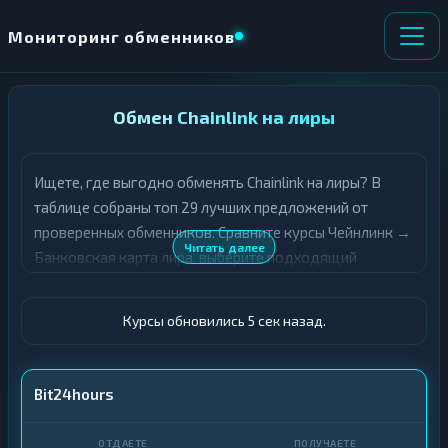
Мониторинг обменников
НАПРАВЛЕНИЕ
Обмен Chainlink на лиры
×
ОБМЕНА
Ищете, где выгодно обменять Chainlink на лиры? В
★ ИЗБРАННОЕ
ВСЕ РАЗДЕЛЫ
таблице собраны топ 29 лучших предложений от
проверенных обменников. Сравните курсы Чейнлинк →
О
П
Читать далее
Банковская карта лира, выберите подходящий
Т
О
Д
вариант с учётом резерва и лимитов, и совершите
Л
А
У
обмен быстро и безопасно. Все обменные пункты
Ё
Ч
Курсы обновились 5 сек назад.
прошли модерацию и отображаются с учётом
Т
А
выгодности курса.
Е
Е
Т
LINK
Bit24hours
Е
Карта · TRY