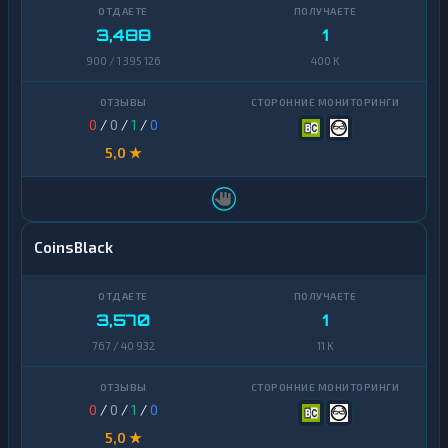
Finance
3,488
1
Zcash
1
900 / 1 395 126
400 K
0
/
0
/
1
/
0
5,0 ★
CoinsBlack
3,570
1
767 / 40 932
11 K
0
/
0
/
1
/
0
5,0 ★