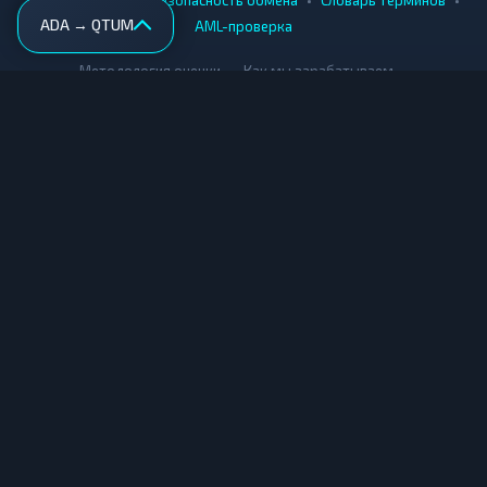
ADA → QTUM
AML-проверка
•
•
Методология оценки
Как мы зарабатываем
Для обменников
Купить крипту
Продать крипту
Купить за рубли
Продать за рубли
© Мониторинг обменников — 2026
|
|
|
Условия использования
Конфиденциальность
Cookies
Карта сайта