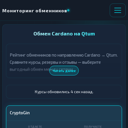
Мониторинг обменников
НАПРАВЛЕНИЕ
Обмен Cardano на Qtum
×
ОБМЕНА
Рейтинг обменников по направлению Cardano → Qtum.
★ ИЗБРАННОЕ
ВСЕ РАЗДЕЛЫ
Сравните курсы, резервы и отзывы — выберите
выгодный обмен между сетями.
О
П
Читать далее
Т
О
Д
Л
А
У
Ё
Ч
Курсы обновились 5 сек назад.
Т
А
Е
Е
Т
ADA
CryptoGin
Е
QTUM