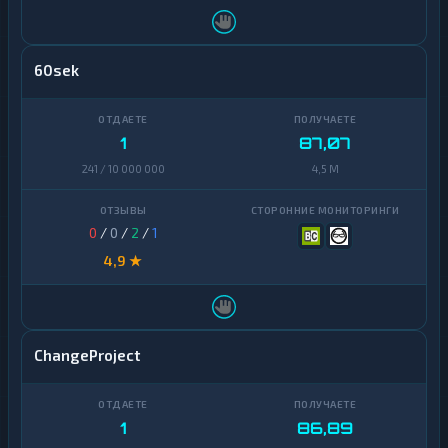
60sek
1
87,07
241 / 10 000 000
4,5 M
0
/
0
/
2
/
1
4,9 ★
ChangeProject
1
86,89