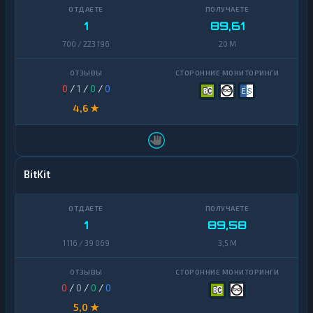
1
89,61
700 / 223 196
20 M
0
/
1
/
0
/
0
4,6 ★
BitKit
1
89,58
1 116 / 39 069
3,5 M
0
/
0
/
0
/
0
5,0 ★