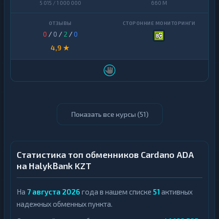
5 015 / 1 000 000
660 M
0
/
0
/
2
/
0
4,9 ★
Показать все курсы (
51
)
Статистика топ обменников Cardano ADA
на HalykBank KZT
На
7 августа 2026
года в нашем списке
51
активных
надежных обменных пункта.