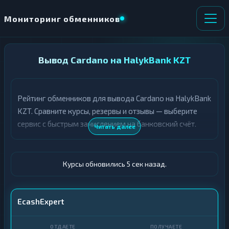
Мониторинг обменников
НАПРАВЛЕНИЕ
Вывод Cardano на HalykBank KZT
×
ОБМЕНА
Рейтинг обменников для вывода Cardano на HalykBank
★ ИЗБРАННОЕ
ВСЕ РАЗДЕЛЫ
KZT. Сравните курсы, резервы и отзывы — выберите
сервис с быстрым зачислением на банковский счёт.
О
П
Читать далее
Т
О
Д
Л
А
У
Ё
Ч
Курсы обновились 6 сек назад.
Т
А
Е
Е
Т
ADA
EcashExpert
Е
HalykBank