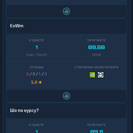
ExWm
1
89,58
3 461 / 334 911
199 M
0
/
0
/
1
/
0
5,0 ★
Шо по курсу?
1
89,11