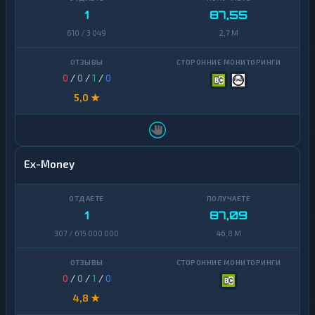
1
87,55
610 / 3 049
2,7 M
0
/
0
/
1
/
0
5,0 ★
Ex-Money
1
87,09
307 / 615 000 000
46,8 M
0
/
0
/
1
/
0
4,8 ★