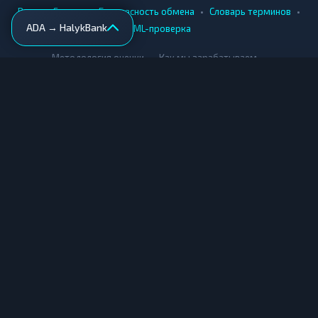
•
•
•
•
Вики
Города
Безопасность обмена
Словарь терминов
ADA → HalykBank
AML-проверка
•
•
Методология оценки
Как мы зарабатываем
Для обменников
Купить крипту
Продать крипту
Купить за рубли
Продать за рубли
© Мониторинг обменников — 2026
|
|
|
Условия использования
Конфиденциальность
Cookies
Карта сайта