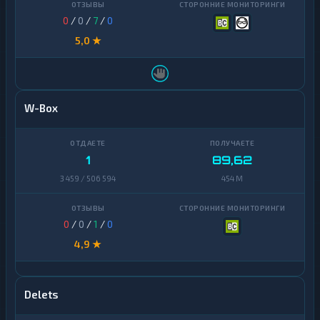
0
/
0
/
7
/
0
5,0 ★
W-Box
1
89,62
3 459 / 506 594
454 M
0
/
0
/
1
/
0
4,9 ★
Delets