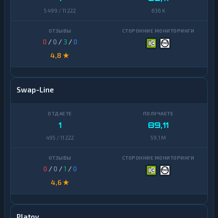
5 499 / 11 222
636 K
0
/
0
/
3
/
0
4,8 ★
Swap-Line
1
89,11
495 / 11 222
59,1 M
0
/
0
/
1
/
0
4,6 ★
Platov