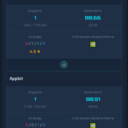
1
88,66
3 947 / 1 015 062
255 M
0
/
1
/
0
/
0
4,8 ★
Appbit
1
88,51
2 768 / 632 697
844 M
0
/
0
/
1
/
0