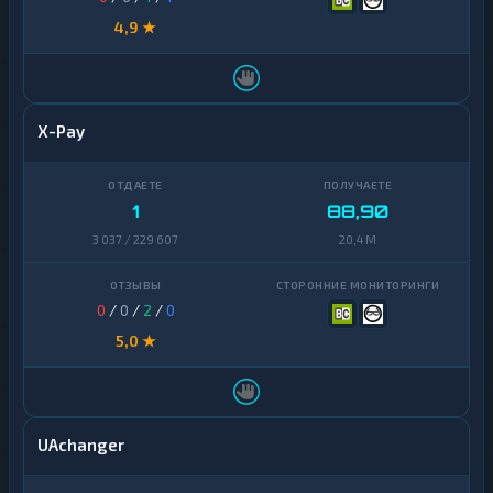
4,9 ★
X-Pay
1
88,90
3 037 / 229 607
20,4 M
0
/
0
/
2
/
0
5,0 ★
UAchanger