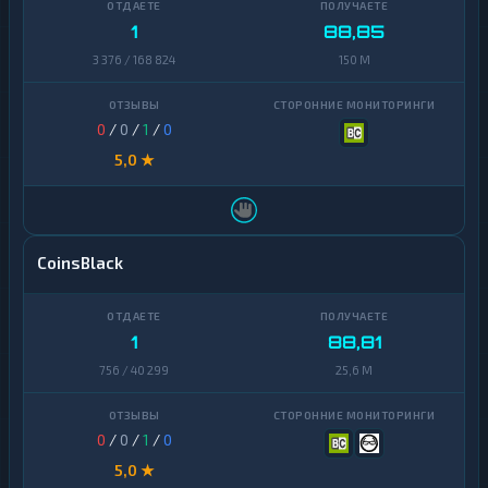
1
88,85
3 376 / 168 824
150 M
0
/
0
/
1
/
0
5,0 ★
CoinsBlack
1
88,81
756 / 40 299
25,6 M
0
/
0
/
1
/
0
5,0 ★