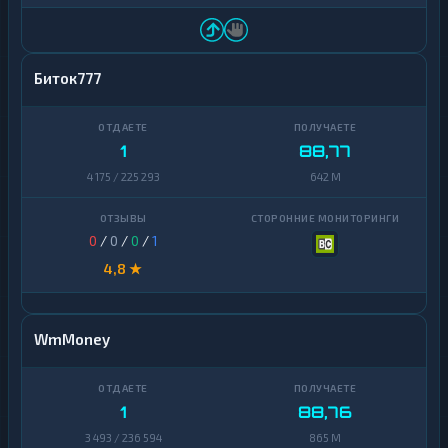
Биток777
1
88,77
4 175 / 225 293
642 M
0
/
0
/
0
/
1
4,8 ★
WmMoney
1
88,76
3 493 / 236 594
865 M