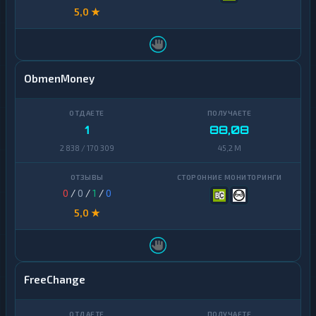
5,0 ★
ObmenMoney
1
88,08
2 838 / 170 309
45,2 M
0
/
0
/
1
/
0
5,0 ★
FreeChange