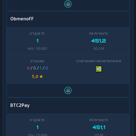
ObmenoFF
1
451,2
443 / 110 807
60,3 M
0
/
0
/
1
/
0
5,0 ★
BTC2Pay
1
451,1
554 / 110 849
120 M