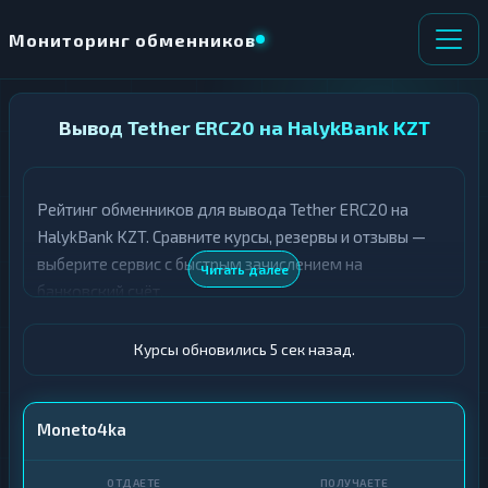
Мониторинг обменников
НАПРАВЛЕНИЕ
Вывод Tether ERC20 на HalykBank KZT
×
ОБМЕНА
Рейтинг обменников для вывода Tether ERC20 на
★ ИЗБРАННОЕ
ВСЕ РАЗДЕЛЫ
HalykBank KZT. Сравните курсы, резервы и отзывы —
выберите сервис с быстрым зачислением на
О
П
Читать далее
Т
О
банковский счёт.
Д
Л
А
У
Ё
Ч
Курсы обновились 6 сек назад.
Т
А
Е
Е
Т
USDT ERC20
Moneto4ka
Е
HalykBank