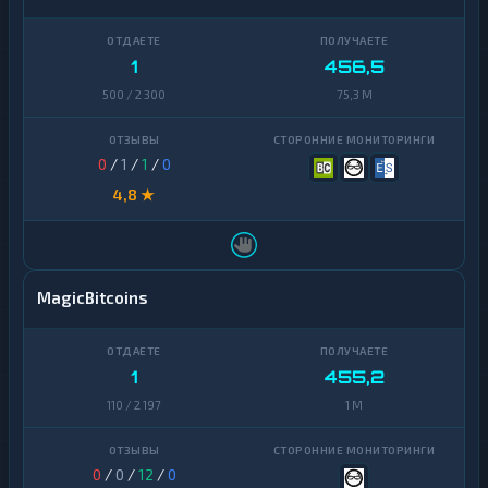
Terra
1
(LUNA)
1
456,5
Tezos
1
500 / 2 300
75,3 M
Toncoin
1
TrueUSD
2
0
/
1
/
1
/
0
Uniswap
1
4,8 ★
VeChain
1
Waves
1
MagicBitcoins
Yearn
1
Finance
Zcash
1
1
455,2
110 / 2 197
1 M
0
/
0
/
12
/
0