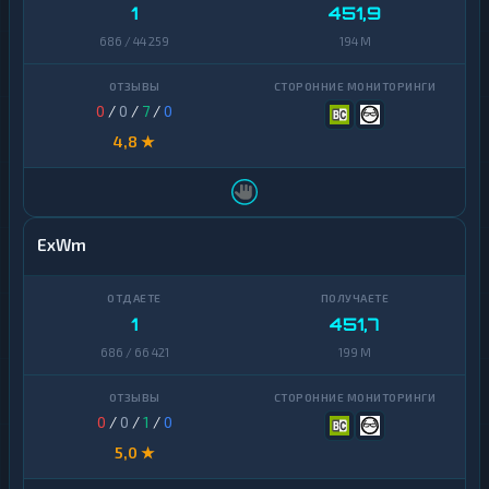
1
451,9
686 / 44 259
194 M
0
/
0
/
7
/
0
4,8 ★
ExWm
1
451,7
686 / 66 421
199 M
0
/
0
/
1
/
0
5,0 ★