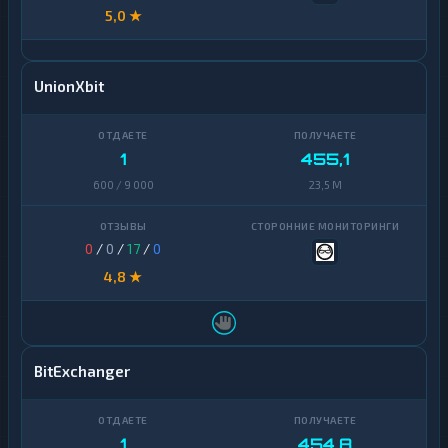
5,0 ★
UnionXbit
1
455,1
600 / 9 000
23,5 M
0
/
0
/
17
/
0
4,8 ★
BitExchanger
1
454,8