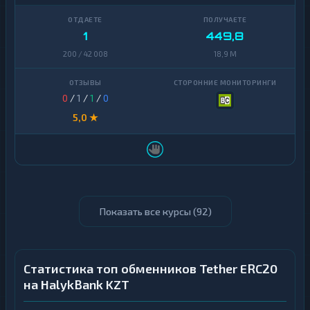
1
449,8
200 / 42 008
18,9 M
0
/
1
/
1
/
0
5,0 ★
Показать все курсы (
92
)
Статистика топ обменников Tether ERC20
на HalykBank KZT