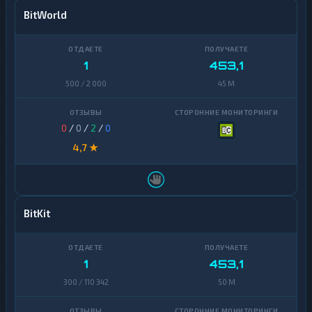
BitWorld
1
453,1
500 / 2 000
45 M
0
/
0
/
2
/
0
4,7 ★
BitKit
1
453,1
300 / 110 342
50 M