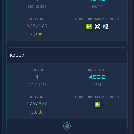
559 / 23 306
36,7 M
0
/
0
/
1
/
0
4,7 ★
KZ007
1
453,2
670 / 43 253
45 M
0
/
0
/
3
/
0
5,0 ★