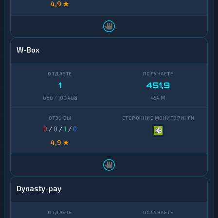
4,9 ★
W-Box
1
451,9
686 / 100 468
454 M
0
/
0
/
1
/
0
4,9 ★
Dynasty-pay