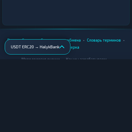
•
•
•
•
Вики
Города
Безопасность обмена
Словарь терминов
USDT ERC20 → HalykBank
AML-проверка
•
•
Методология оценки
Как мы зарабатываем
Для обменников
Купить крипту
Продать крипту
Купить за рубли
Продать за рубли