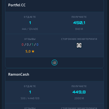
Portfel CC
1
450,1
444 / 124 406
846 M
0
/
0
/
1
/
0
5,0 ★
RamonCash
1
449,8
500 / 4 446 109
2000 M