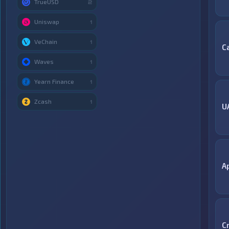
TrueUSD
2
Uniswap
1
VeChain
1
C
Waves
1
Yearn Finance
1
Zcash
1
U
A
C