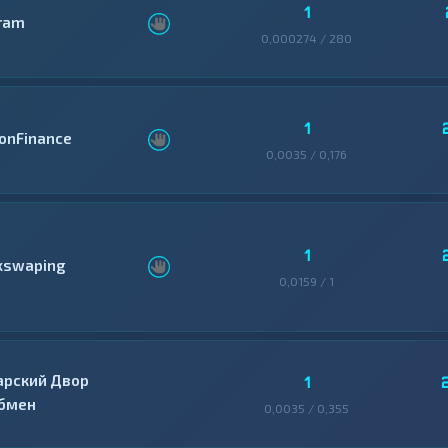
1
ram
0,000274 / 280
1
conFinance
0,0035 / 0,176
1
xswaping
0,0159 / 1
арский Двор
1
бмен
0,0035 / 0,355