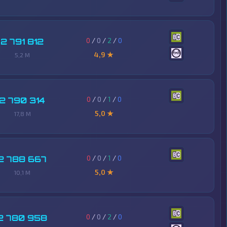
0
/
0
/
2
/
0
2 791 812
4,9 ★
5,2 M
0
/
0
/
1
/
0
2 790 314
5,0 ★
17,8 M
0
/
0
/
1
/
0
2 788 667
5,0 ★
10,1 M
0
/
0
/
2
/
0
2 780 958