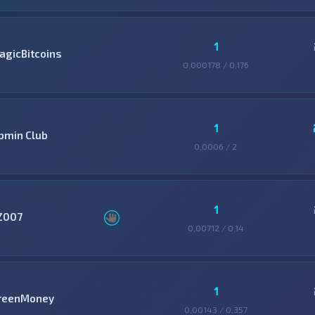
1
agicBitcoins
0,000178 / 0,176
1
bmin Club
0,0006 / 2
1
Z007
0,00712 / 0,14
1
reenMoney
0,00143 / 0,357