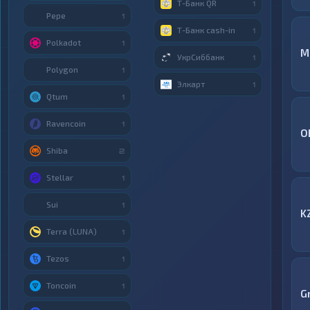
Т-Банк QR
1
Pepe
1
Т-Банк cash-in
1
Polkadot
1
M
УкрСиббанк
1
Polygon
1
Элкарт
1
Qtum
1
Ravencoin
1
O
Shiba
2
Stellar
1
Sui
1
K
Terra (LUNA)
1
Tezos
1
Toncoin
1
G