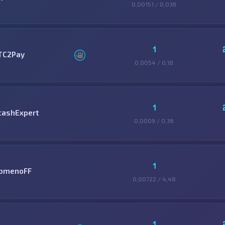
0,00151 / 0,036
1
TC2Pay
0,0054 / 0,18
1
cashExpert
0,0009 / 0,36
1
bmenoFF
0,00722 / 4,48
1