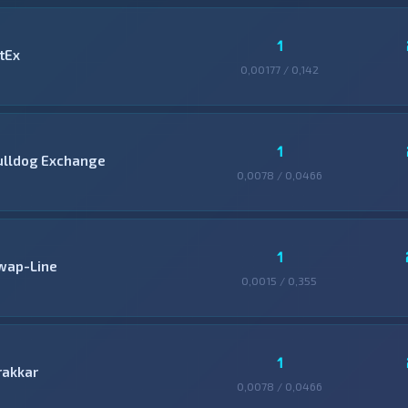
1
tEx
0,00177 / 0,142
1
ulldog Exchange
0,0078 / 0,0466
1
wap-Line
0,0015 / 0,355
1
rakkar
0,0078 / 0,0466