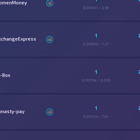
bmenMoney
0,00541 / 0,18
1
xchangeExpress
0,00904 / 1,27
1
-Box
0,00724 / 0,326
1
ynasty-pay
0,00724 / 724