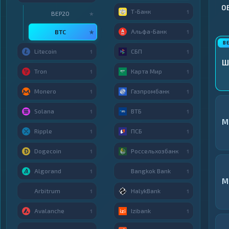
О
Т-Банк
1
BEP20
★
Альфа-Банк
BTC
★
1
Litecoin
СБП
1
1
Ш
Tron
Карта Мир
1
1
Monero
Газпромбанк
1
1
Solana
ВТБ
1
1
M
Ripple
ПСБ
1
1
Dogecoin
Россельхозбанк
1
1
Algorand
Bangkok Bank
1
1
M
Arbitrum
HalykBank
1
1
Avalanche
Izibank
1
1