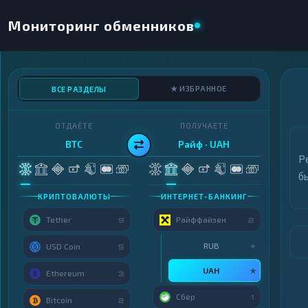
Мониторинг обменников
★ ИЗБРАННОЕ
ВСЕ РАЗДЕЛЫ
ОТДАЁТЕ
ПОЛУЧАЕТЕ
BTC
Райф · UAH
Р
б
КРИПТОВАЛЮТЫ
ИНТЕРНЕТ-БАНКИНГ
Tether
Райффайзен
9
2
RUB
★
USD Coin
5
UAH
★
Ethereum
3
Сбер
1
Bitcoin
2