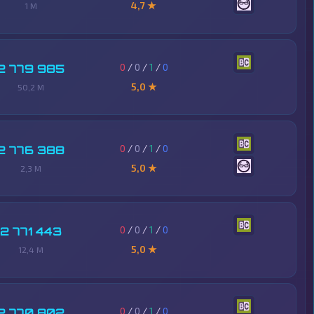
4,7 ★
1 M
0
/
0
/
1
/
0
2 779 985
5,0 ★
50,2 M
0
/
0
/
1
/
0
2 776 388
5,0 ★
2,3 M
0
/
0
/
1
/
0
2 771 443
5,0 ★
12,4 M
0
/
0
/
1
/
0
2 770 802