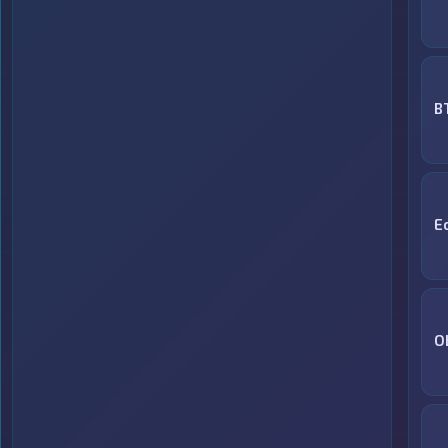
B
E
O