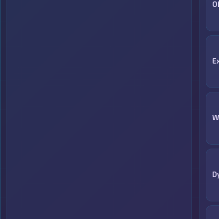
O
E
W
D