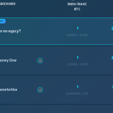
БМЕННИК
МИН/МАКС
BTC
1
о по курсу?
0,0062 / 0,352
1
oney One
0,0014 / 0,176
1
oneto4ka
0,000353 / 212