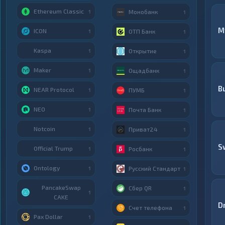
Ethereum Classic
Монобанк
1
1
M
ICON
ОТП Банк
1
1
Kaspa
Открытие
1
1
Maker
Ощадбанк
1
1
B
NEAR Protocol
ПУМБ
1
1
NEO
Почта Банк
1
1
Notcoin
Приват24
1
1
S
Official Trump
Росбанк
1
1
Ontology
Русский Стандарт
1
1
PancakeSwap
Сбер QR
1
1
CAKE
D
Счет телефона
1
Pax Dollar
1