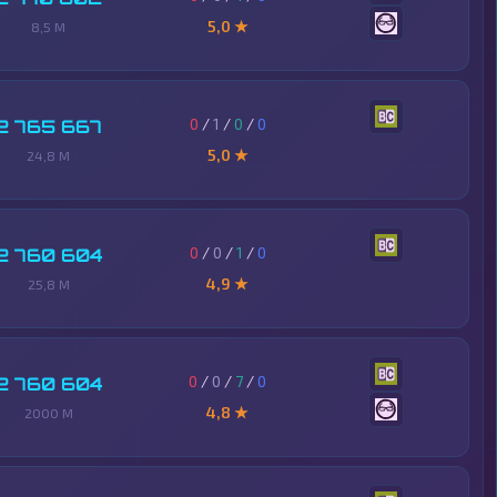
5,0 ★
8,5 M
0
/
1
/
0
/
0
2 765 667
5,0 ★
24,8 M
0
/
0
/
1
/
0
2 760 604
4,9 ★
25,8 M
0
/
0
/
7
/
0
2 760 604
4,8 ★
2000 M