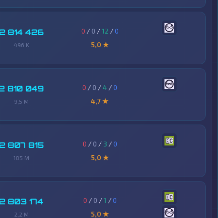
0
/
0
/
12
/
0
2 814 426
5,0 ★
496 K
0
/
0
/
4
/
0
2 810 049
4,7 ★
9,5 M
0
/
0
/
3
/
0
2 807 815
5,0 ★
105 M
0
/
0
/
1
/
0
2 803 174
5,0 ★
2,2 M