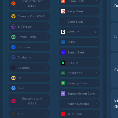
Basic Attention
Jusan Bank
1
1
D
Token
Kaspi Bank
1
Binance Coin (BNB)
1
Ozon Банк
1
BitTorrent
1
Revolut
2
I
Bitcoin Cash
1
SEPA
1
Cardano
1
Sense Bank
1
Chainlink
1
А-Банк
1
Cosmos
1
E
Авангард
1
Dai
1
Беларусбанк
1
Dash
1
Евразийский банк
1
Decentraland
Б
1
MANA
Карта UZCARD
1
О
EOS
МТС Банк
1
1