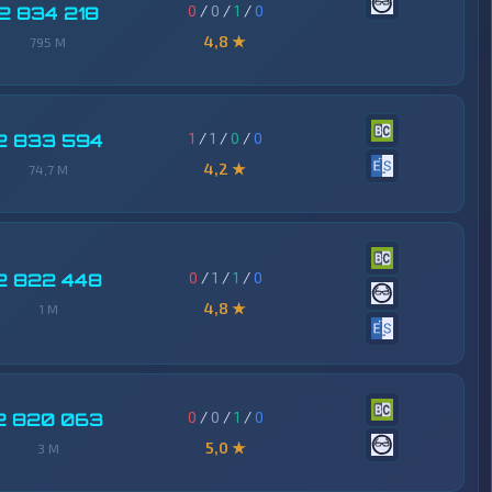
0
/
0
/
1
/
0
2 834 218
4,8 ★
795 M
1
/
1
/
0
/
0
2 833 594
4,2 ★
74,7 M
0
/
1
/
1
/
0
2 822 448
4,8 ★
1 M
0
/
0
/
1
/
0
2 820 063
5,0 ★
3 M