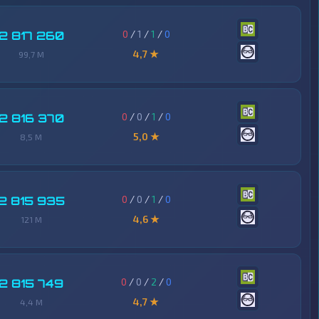
0
/
1
/
1
/
0
2 817 260
4,7 ★
99,7 M
0
/
0
/
1
/
0
2 816 370
5,0 ★
8,5 M
0
/
0
/
1
/
0
2 815 935
4,6 ★
121 M
0
/
0
/
2
/
0
2 815 749
4,7 ★
4,4 M