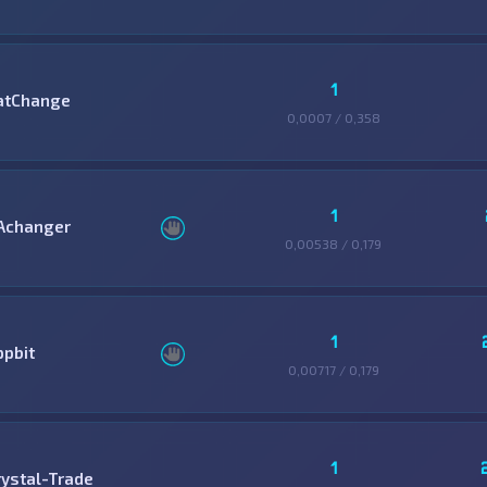
1
atChange
0,0007 / 0,358
1
Achanger
0,00538 / 0,179
1
ppbit
0,00717 / 0,179
1
rystal-Trade