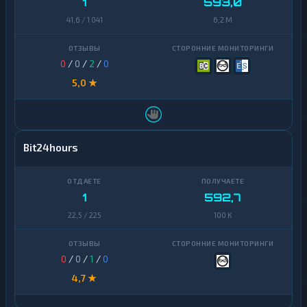
1
593,0
41,6 / 1 041
6,2 M
0
/
0
/
2
/
0
5,0 ★
Bit24hours
1
592,7
22,5 / 225
100 K
0
/
0
/
1
/
0
4,7 ★