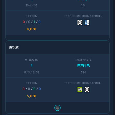
10,4 / 115
1 M
0
/
0
/
1
/
0
4,8 ★
BitKit
1
591,6
8,45 / 8 452
5 M
0
/
0
/
0
/
0
5,0 ★