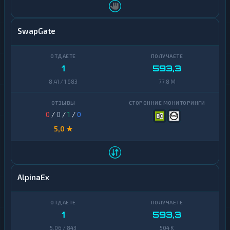
Yearn
1
Finance
SwapGate
Zcash
1
1
593,3
8,41 / 1 683
77,8 M
0
/
0
/
1
/
0
5,0 ★
AlpinaEx
1
593,3
5,06 / 843
504 K