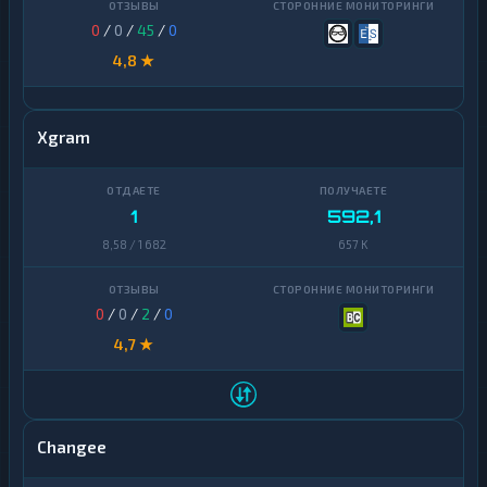
0
/
0
/
45
/
0
4,8 ★
Xgram
1
592,1
8,58 / 1 682
657 K
0
/
0
/
2
/
0
4,7 ★
Changee