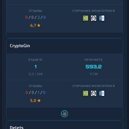
0
/
0
/
2
/
0
4,7 ★
CryptoGin
1
593,2
12,5 / 208
17,1 M
0
/
0
/
1
/
0
5,0 ★
Delets