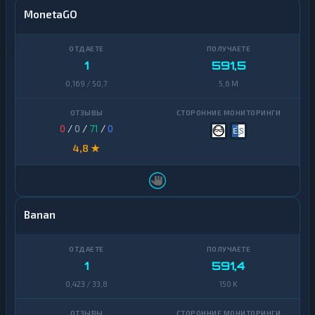
MonetaGO
1
591,5
0,169 / 50,7
5,6 M
0
/
0
/
71
/
0
4,8 ★
Banan
1
591,4
0,423 / 33,8
150 K