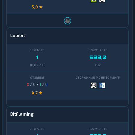
5,0 ★
Lupibit
1
593,0
18,6 / 233
15 M
0
/
0
/
1
/
0
4,7 ★
BitFlaming