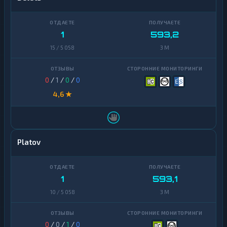
1
593,2
15 / 5 058
3 M
0
/
1
/
0
/
0
4,6 ★
Platov
1
593,1
10 / 5 058
3 M
0
/
0
/
1
/
0