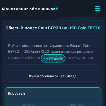
Мониторинг обменников
Обмен Binance Coin BEP20 на USD Coin ERC20
НАПРАВЛЕНИЕ
×
ОБМЕНА
Рейтинг обменников по направлению Binance Coin
★ ИЗБРАННОЕ
ВСЕ РАЗДЕЛЫ
BEP20 → USD Coin ERC20. Сравните курсы, резервы и
отзывы — выберите выгодный обмен между сетями.
О
П
Читать далее
Т
О
Д
Л
А
У
Ё
Ч
Курсы обновились 6 сек назад.
Т
А
Е
Е
Т
BNB BEP20
RubyCash
Е
USDC ERC20