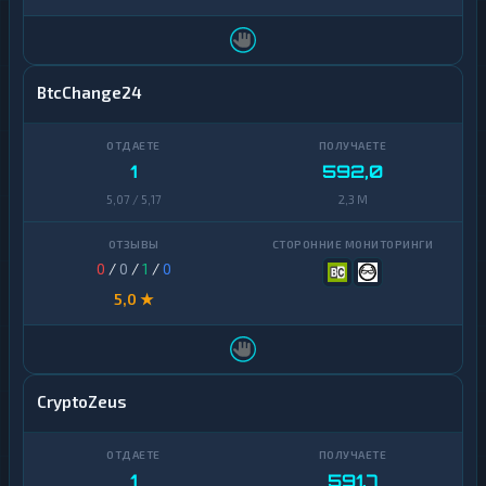
BtcChange24
1
592,0
5,07 / 5,17
2,3 M
0
/
0
/
1
/
0
5,0 ★
CryptoZeus
1
591,7