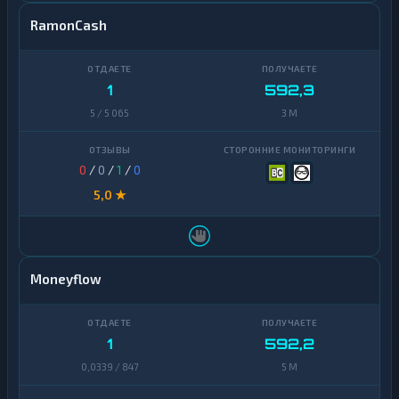
RamonCash
1
592,3
5 / 5 065
3 M
0
/
0
/
1
/
0
5,0 ★
Moneyflow
1
592,2
0,0339 / 847
5 M