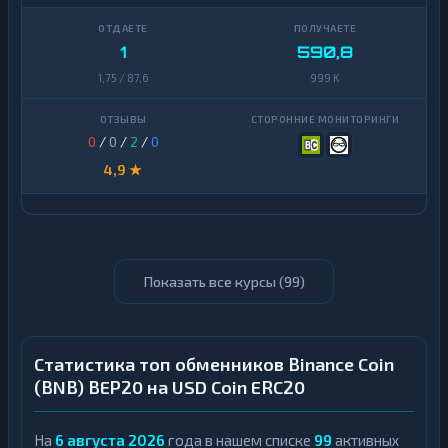
1
590,8
1,75 / 87,6
999 K
0
/
0
/
2
/
0
4,9 ★
Показать все курсы (
99
)
Статистика топ обменников Binance Coin
(BNB) BEP20 на USD Coin ERC20
На
6 августа 2026
года в нашем списке
99
активных