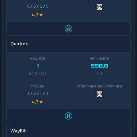
0
/
0
/
2
/
0
4,7 ★
Quickex
1
590,8
0,168 / 505
40 M
1
/
0
/
1
/
0
4,7 ★
WayBit