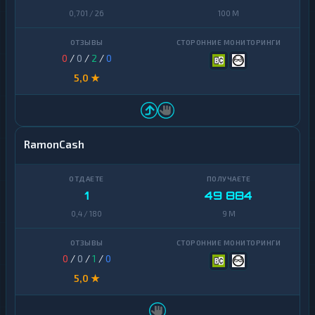
0,701 / 26
100 M
0
/
0
/
2
/
0
5,0 ★
RamonCash
1
49 884
0,4 / 180
9 M
0
/
0
/
1
/
0
5,0 ★