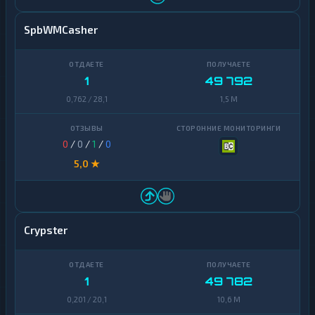
SpbWMCasher
1
49 792
0,762 / 28,1
1,5 M
0
/
0
/
1
/
0
5,0 ★
Crypster
1
49 782
0,201 / 20,1
10,6 M