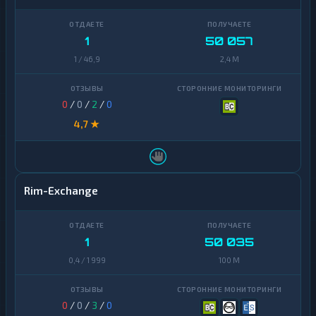
Zcash
1
1
50 057
1 / 46,9
2,4 M
0
/
0
/
2
/
0
4,7 ★
Rim-Exchange
1
50 035
0,4 / 1 999
100 M
0
/
0
/
3
/
0