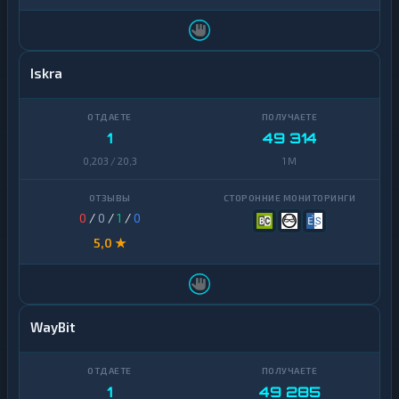
Iskra
1
49 314
0,203 / 20,3
1 M
0
/
0
/
1
/
0
5,0 ★
WayBit
1
49 285