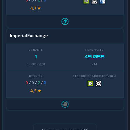
4,7 ★
ImperialExchange
1
49 055
0,0201 / 2,01
2 M
0
/
0
/
2
/
0
4,5 ★