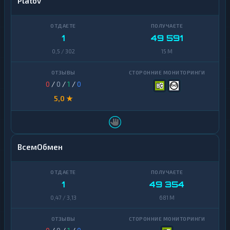
Platov
1
49 591
0,5 / 302
15 M
0
/
0
/
1
/
0
5,0 ★
ВсемОбмен
1
49 354
0,47 / 3,13
681 M