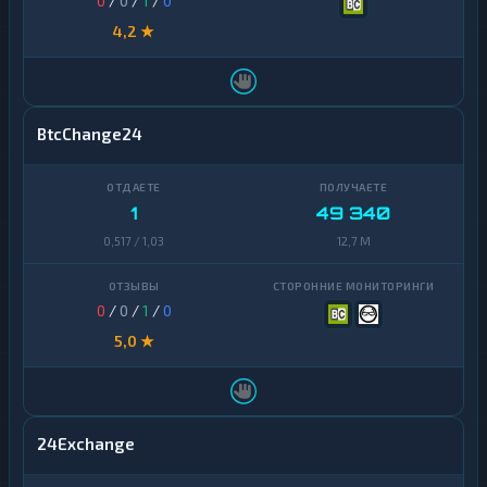
0
/
0
/
1
/
0
4,2 ★
BtcChange24
1
49 340
0,517 / 1,03
12,7 M
0
/
0
/
1
/
0
5,0 ★
24Exchange