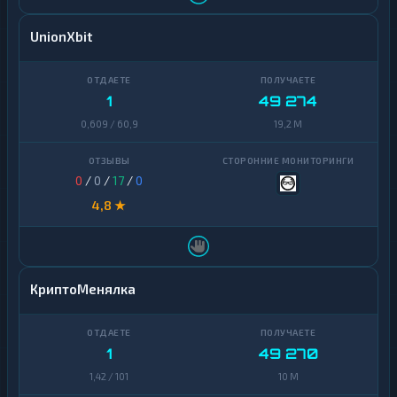
UnionXbit
1
49 274
0,609 / 60,9
19,2 M
0
/
0
/
17
/
0
4,8 ★
КриптоМенялка
1
49 270
1,42 / 101
10 M