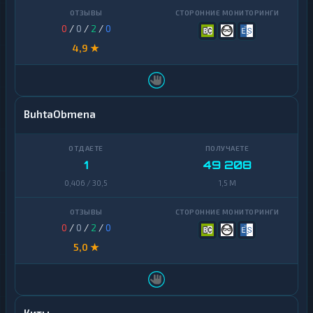
0
/
0
/
2
/
0
4,9 ★
BuhtaObmena
1
49 208
0,406 / 30,5
1,5 M
0
/
0
/
2
/
0
5,0 ★