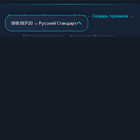
•
•
•
•
Вики
Города
Безопасность обмена
Словарь терминов
BNB BEP20 → Русский Стандарт
AML-проверка
•
•
Методология оценки
Как мы зарабатываем
Для обменников
Купить крипту
Продать крипту
Купить за рубли
Продать за рубли
© Мониторинг обменников — 2026
|
|
|
Условия использования
Конфиденциальность
Cookies