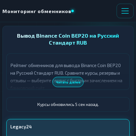
Мониторинг обменников
НАПРАВЛЕНИЕ
Вывод Binance Coin BEP20 на Русский
×
ОБМЕНА
Стандарт RUB
★ ИЗБРАННОЕ
ВСЕ РАЗДЕЛЫ
Рейтинг обменников для вывода Binance Coin BEP20
на Русский Стандарт RUB. Сравните курсы, резервы и
О
П
Т
О
отзывы — выберите сервис с быстрым зачислением на
Читать далее
Д
Л
банковский счёт.
А
У
Ё
Ч
Т
А
Курсы обновились 6 сек назад.
Е
Е
Т
BNB BEP20
Е
Legacy24
Русский Стандарт