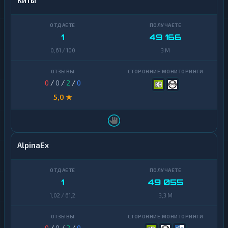
Киты
1
49 166
0,61 / 100
3 M
0
/
0
/
2
/
0
5,0 ★
AlpinaEx
1
49 055
1,02 / 61,2
3,3 M
0
/
0
/
2
/
0