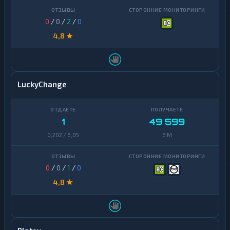
0
/
0
/
2
/
0
4,8 ★
LuckyChange
1
49 599
0,202 / 6,05
6 M
0
/
0
/
1
/
0
4,8 ★