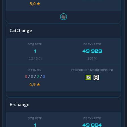
5,0 ★
CatChange
1
49 909
0,2 / 6,01
268 M
0
/
0
/
2
/
0
4,9 ★
E-change
1
49 884