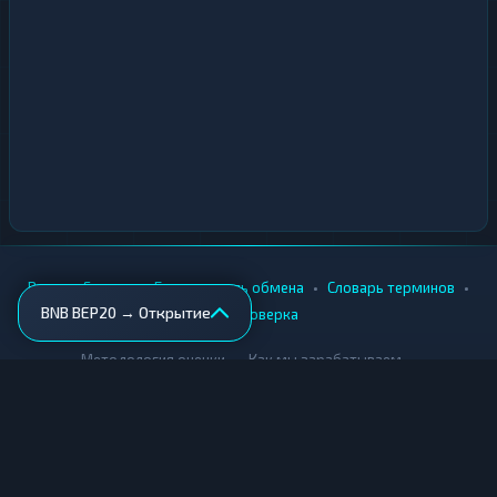
•
•
•
•
Вики
Города
Безопасность обмена
Словарь терминов
BNB BEP20 → Открытие
AML-проверка
•
•
Методология оценки
Как мы зарабатываем
Для обменников
Купить крипту
Продать крипту