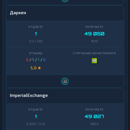
Даркен
1
49 050
0,5 / 326
16 M
0
/
1
/
1
/
0
5,0 ★
ImperialExchange
1
49 027
0,0201 / 2,01
982 K