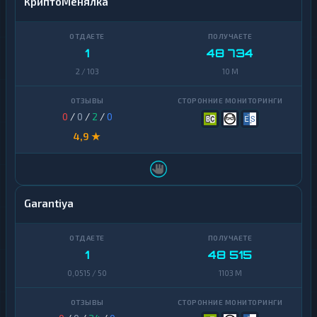
КриптоМенялка
1
48 734
2 / 103
10 M
0
/
0
/
2
/
0
4,9 ★
Garantiya
1
48 515
0,0515 / 50
1103 M