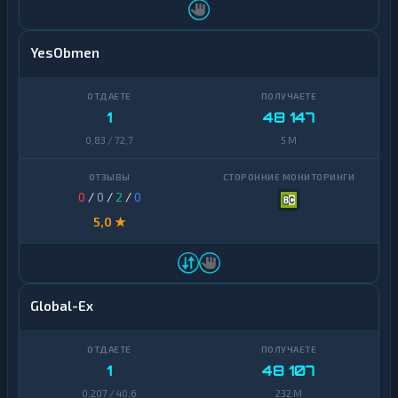
YesObmen
1
48 147
0,83 / 72,7
5 M
0
/
0
/
2
/
0
5,0 ★
Global-Ex
1
48 107
0,207 / 40,6
232 M