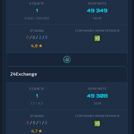
Zcash
1
1
49 349
0,842 / 200 000
144 M
0
/
0
/
2
/
0
4,8 ★
24Exchange
1
49 308
1,7 / 11,3
30 M
0
/
0
/
1
/
0
4,7 ★