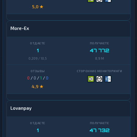
5,0 ★
More-Ex
1
47 772
0,209 / 10,5
8,9 M
0
/
0
/
1
/
0
4,9 ★
Lovanpay
1
47 732