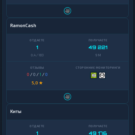
RamonCash
1
49 221
0,4 / 183
9 M
0
/
0
/
1
/
0
5,0 ★
Киты
1
49 176