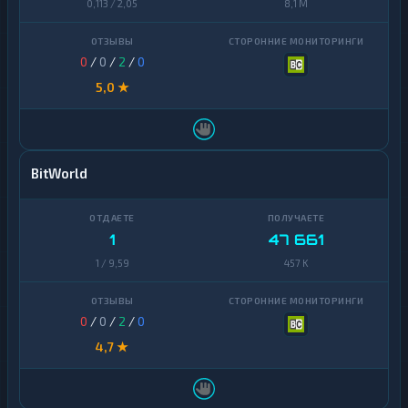
0,113 / 2,05
8,1 M
0
/
0
/
2
/
0
5,0 ★
BitWorld
1
47 661
1 / 9,59
457 K
0
/
0
/
2
/
0
4,7 ★