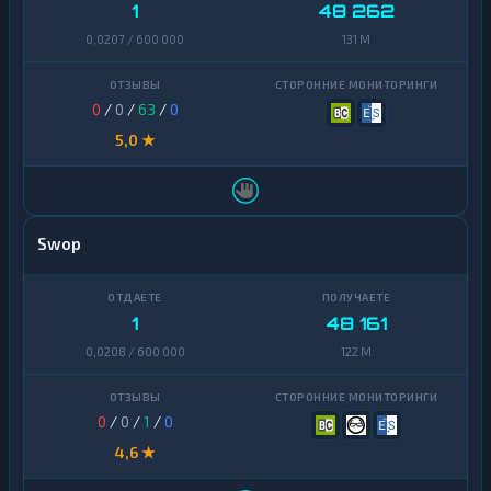
1
48 262
0,0207 / 600 000
131 M
0
/
0
/
63
/
0
5,0 ★
Swop
1
48 161
0,0208 / 600 000
122 M
0
/
0
/
1
/
0
4,6 ★