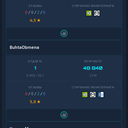
0
/
0
/
2
/
0
4,5 ★
BuhtaObmena
1
48 840
0,409 / 30,7
1,5 M
0
/
0
/
2
/
0
5,0 ★