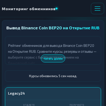
Мониторинг обменников
Вывод Binance Coin BEP20 на Открытие RUB
НАПРАВЛЕНИЕ
×
ОБМЕНА
Рейтинг обменников для вывода Binance Coin BEP20
★ ИЗБРАННОЕ
ВСЕ РАЗДЕЛЫ
на Открытие RUB. Сравните курсы, резервы и отзывы —
выберите сервис с быстрым зачислением на
О
П
Читать далее
Т
О
банковский счёт.
Д
Л
А
У
Ё
Ч
Курсы обновились 6 сек назад.
Т
А
Е
Е
Т
BNB BEP20
Legacy24
Е
Открытие