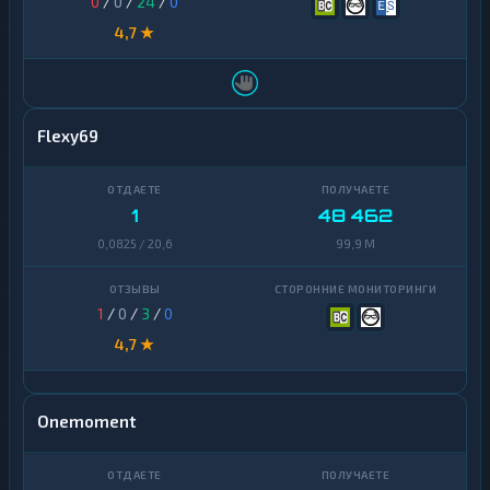
0
/
0
/
24
/
0
4,7 ★
Flexy69
1
48 462
0,0825 / 20,6
99,9 M
1
/
0
/
3
/
0
4,7 ★
Onemoment