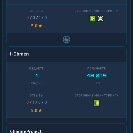
0
/
0
/
1
/
0
5,0 ★
I-Obmen
1
48 079
0,104 / 20,8
5,7 M
0
/
1
/
0
/
0
5,0 ★
ChangeProject