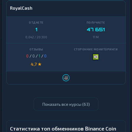
RoyalCash
1
47 651
0,042 / 20 300
11 M
0
/
0
/
1
/
0
4,7 ★
Показать все курсы (
63
)
Статистика топ обменников Binance Coin