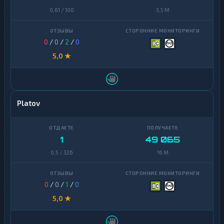
0,61 / 100
3,5 M
0
/
0
/
2
/
0
5,0 ★
Platov
1
49 065
0,5 / 326
16 M
0
/
0
/
1
/
0
5,0 ★