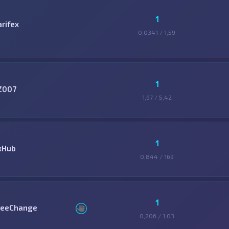
1
arifex
0,0341 / 1,59
1
Z007
1,67 / 5,42
1
xHub
0,844 / 169
1
reeChange
0,206 / 1,03