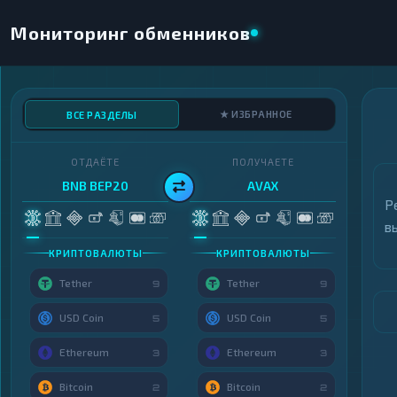
Мониторинг обменников
★ ИЗБРАННОЕ
ВСЕ РАЗДЕЛЫ
ОТДАЁТЕ
ПОЛУЧАЕТЕ
BNB BEP20
AVAX
Р
в
КРИПТОВАЛЮТЫ
КРИПТОВАЛЮТЫ
Tether
Tether
9
9
USD Coin
USD Coin
5
5
Ethereum
Ethereum
3
3
Bitcoin
Bitcoin
2
2