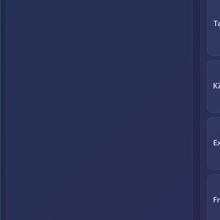
T
K
E
F