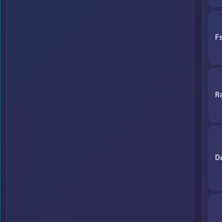
F
R
D