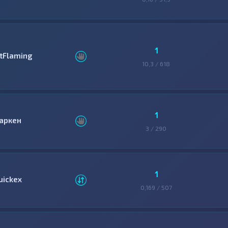
1
itFlaming
10,3 / 618
1
аркен
3 / 290
1
uickex
0,169 / 507