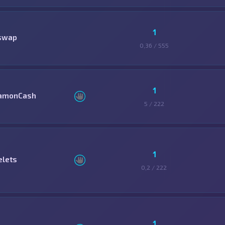
1
swap
0,36 / 555
1
amonCash
5 / 222
1
elets
0,2 / 222
1