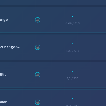
1
ange
4,09 / 61,3
1
tcChange24
1,03 / 5,17
1
tKit
3,3 / 330
1
anan
0,16 / 31,9