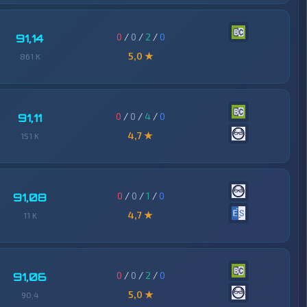
0
/
0
/
2
/
0
91,14
5,0 ★
861 K
0
/
0
/
4
/
0
91,11
4,7 ★
151 K
0
/
0
/
1
/
0
91,08
4,7 ★
11 K
0
/
0
/
2
/
0
91,06
5,0 ★
90,4