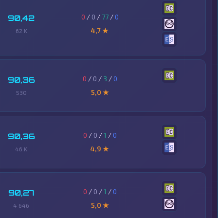
0
/
0
/
77
/
0
90,42
4,7 ★
62 K
0
/
0
/
3
/
0
90,36
5,0 ★
530
0
/
0
/
1
/
0
90,36
4,9 ★
46 K
0
/
0
/
1
/
0
90,27
5,0 ★
4 646