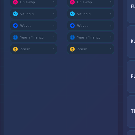
Uniswap
Uniswap
1
1
F
VeChain
VeChain
1
1
Waves
Waves
1
1
Yearn Finance
Yearn Finance
1
1
K
Zcash
Zcash
1
1
P
T