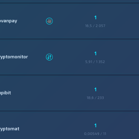
1
ovanpay
16,5 / 2 057
1
ryptomonitor
5,91 / 1 352
1
pibit
18,6 / 233
1
ryptomat
0,00549 / 11