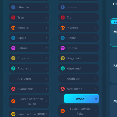
О
Litecoin
Litecoin
1
1
Tron
Tron
1
1
Monero
Monero
1
1
M
Ripple
Ripple
1
1
Solana
Solana
1
1
Dogecoin
Dogecoin
1
1
K
Algorand
Algorand
1
1
Arbitrum
Arbitrum
1
1
Avalanche
Avalanche
1
1
AVAX
★
Basic Attention
M
1
Token
Basic Attention
1
Token
Binance Coin (BNB)
1