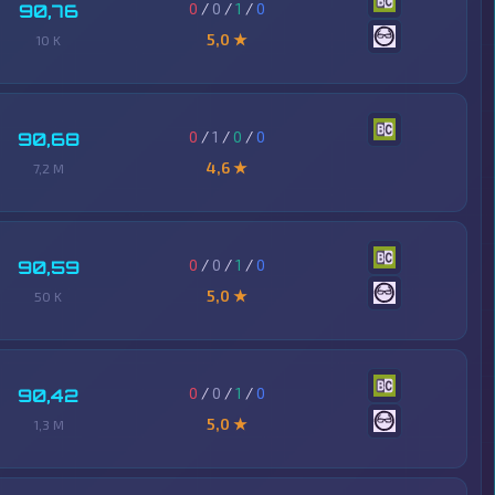
0
/
0
/
1
/
0
90,76
5,0 ★
10 K
0
/
1
/
0
/
0
90,68
4,6 ★
7,2 M
0
/
0
/
1
/
0
90,59
5,0 ★
50 K
0
/
0
/
1
/
0
90,42
5,0 ★
1,3 M