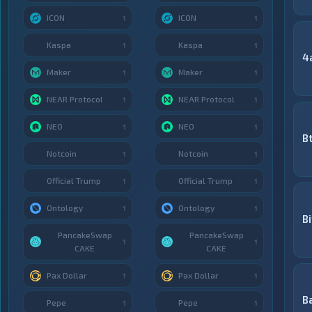
ICON
ICON
1
1
Kaspa
Kaspa
1
1
4
Maker
Maker
1
1
NEAR Protocol
NEAR Protocol
1
1
NEO
NEO
1
1
B
Notcoin
Notcoin
1
1
Official Trump
Official Trump
1
1
Ontology
Ontology
1
1
Bi
PancakeSwap
PancakeSwap
1
1
CAKE
CAKE
Pax Dollar
Pax Dollar
1
1
B
Pepe
Pepe
1
1