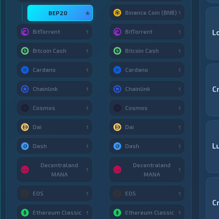
Binance Coin (BNB)
BEP20
★
1
BitTorrent
BitTorrent
L
1
1
Bitcoin Cash
Bitcoin Cash
1
1
Cardano
Cardano
1
1
C
Chainlink
Chainlink
1
1
Cosmos
Cosmos
1
1
Dai
Dai
1
1
Lu
Dash
Dash
1
1
Decentraland
Decentraland
1
1
MANA
MANA
EOS
EOS
1
1
C
Ethereum Classic
Ethereum Classic
1
1