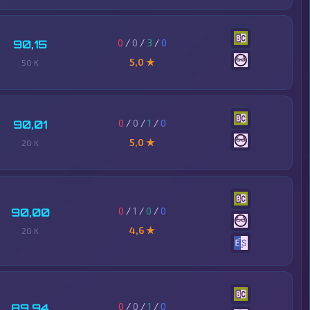
0
/
0
/
3
/
0
90,15
5,0 ★
50 K
0
/
0
/
1
/
0
90,01
5,0 ★
20 K
0
/
1
/
0
/
0
90,00
4,6 ★
20 K
0
/
0
/
1
/
0
89,94