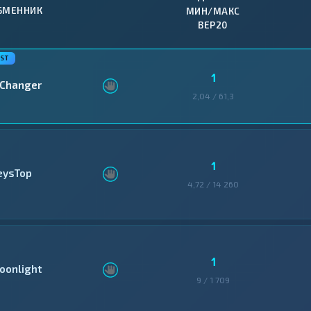
БМЕННИК
МИН/МАКС
BEP20
1
Changer
2,04 / 61,3
1
eysTop
4,72 / 14 260
1
oonlight
9 / 1 709