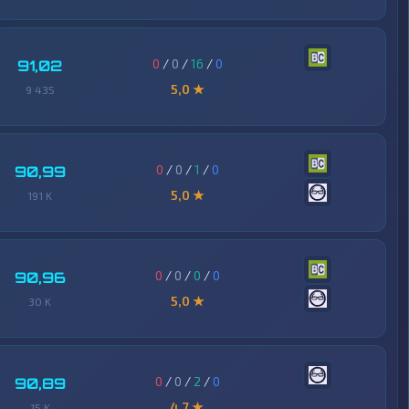
0
/
0
/
16
/
0
91,02
5,0 ★
9 435
0
/
0
/
1
/
0
90,99
5,0 ★
191 K
0
/
0
/
0
/
0
90,96
5,0 ★
30 K
0
/
0
/
2
/
0
90,89
4,7 ★
15 K