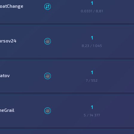
1
loatChange
0,0331 / 8,81
1
ursov24
8,23 / 1 045
1
latov
7 / 552
1
heGrail
5 / 14 377