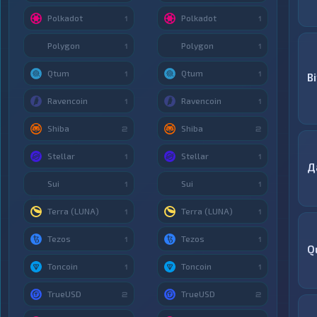
Polkadot
Polkadot
1
1
Polygon
Polygon
1
1
Qtum
Qtum
1
1
B
Ravencoin
Ravencoin
1
1
Shiba
Shiba
2
2
Stellar
Stellar
1
1
Д
Sui
Sui
1
1
Terra (LUNA)
Terra (LUNA)
1
1
Tezos
Tezos
1
1
Q
Toncoin
Toncoin
1
1
TrueUSD
TrueUSD
2
2