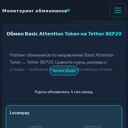
Мониторинг обменников
Обмен Basic Attention Token на Tether BEP20
НАПРАВЛЕНИЕ
×
ОБМЕНА
Рейтинг обменников по направлению Basic Attention
★ ИЗБРАННОЕ
ВСЕ РАЗДЕЛЫ
Token → Tether BEP20. Сравните курсы, резервы и
отзывы — выберите выгодный обмен между сетями.
О
П
Читать далее
Т
О
Д
Л
А
У
Ё
Ч
Курсы обновились 5 сек назад.
Т
А
Е
Е
Т
BAT
Lovanpay
Е
USDT BEP20