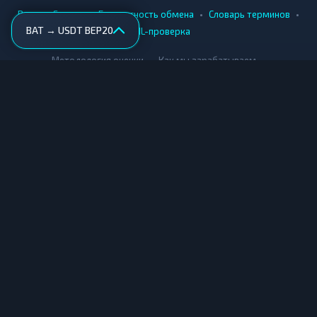
•
•
•
•
Вики
Города
Безопасность обмена
Словарь терминов
BAT → USDT BEP20
AML-проверка
•
•
Методология оценки
Как мы зарабатываем
Для обменников
Купить крипту
Продать крипту
Купить за рубли
Продать за рубли
© Мониторинг обменников — 2026
|
|
|
Условия использования
Конфиденциальность
Cookies
Карта сайта