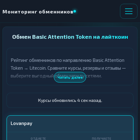
Мониторинг обменников
НАПРАВЛЕНИЕ
Обмен Basic Attention Token на лайткоин
×
ОБМЕНА
Рейтинг обменников по направлению Basic Attention
★ ИЗБРАННОЕ
ВСЕ РАЗДЕЛЫ
Token → Litecoin. Сравните курсы, резервы и отзывы —
выберите выгодный обмен между сетями.
О
П
Читать далее
Т
О
Д
Л
А
У
Ё
Ч
Курсы обновились 5 сек назад.
Т
А
Е
Е
Т
BAT
Lovanpay
Е
LTC