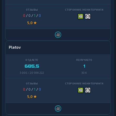
0
/
0
/
1
/
0
5,0 ★
Platov
685,5
1
3 000 / 20 566 222
30 K
0
/
0
/
1
/
0
5,0 ★