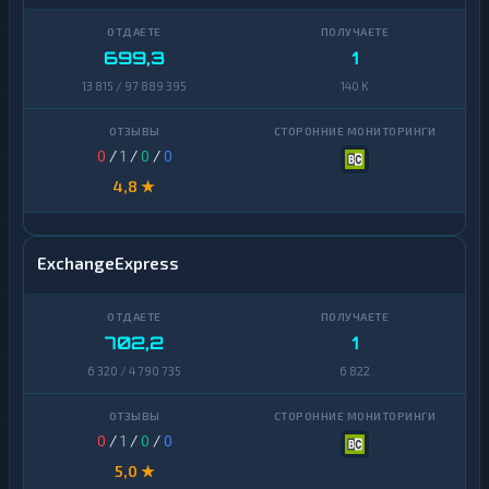
699,3
1
13 815 / 97 889 395
140 K
0
/
1
/
0
/
0
4,8 ★
ExchangeExpress
702,2
1
6 320 / 4 790 735
6 822
0
/
1
/
0
/
0
5,0 ★