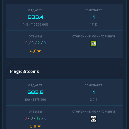
Zcash
1
683,4
1
448 / 116 562 668
171 K
0
/
0
/
2
/
0
4,6 ★
MagicBitcoins
683,8
1
100 / 1 375 590
2 012
0
/
0
/
12
/
0
5,0 ★