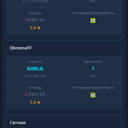
2 777 / 131 202 516
189 K
0
/
0
/
1
/
0
5,0 ★
ObmenoFF
695,8
1
6 110 / 487 042
15 K
0
/
0
/
1
/
0
5,0 ★
Сатоши