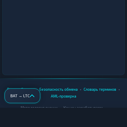
•
•
•
•
Вики
Города
Безопасность обмена
Словарь терминов
BAT → LTC
AML-проверка
•
•
Методология оценки
Как мы зарабатываем
Для обменников