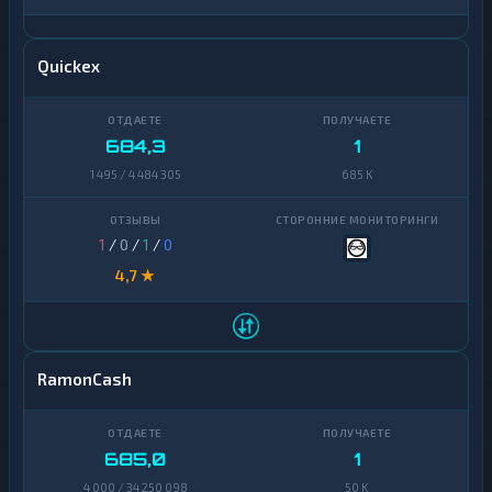
Quickex
684,3
1
1 495 / 4 484 305
685 K
1
/
0
/
1
/
0
4,7 ★
RamonCash
685,0
1
4 000 / 34 250 098
50 K