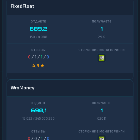
FixedFloat
689,2
1
150 / 4 088
29 K
0
/
1
/
1
/
0
4,9 ★
WmMoney
690,1
1
13 633 / 345 070 380
620 K
0
/
0
/
1
/
0