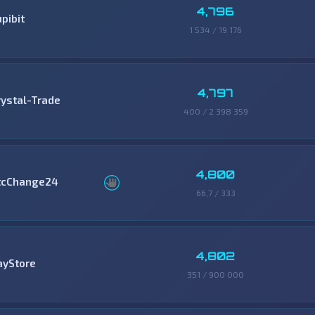
4,796
pibit
1 534 / 19 176
4,797
rystal-Trade
400 / 2 398 359
4,800
tcChange24
66,7 / 333
4,802
ayStore
351 / 900 000