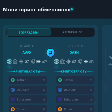
Мониторинг обменников
★ ИЗБРАННОЕ
ВСЕ РАЗДЕЛЫ
ОТДАЁТЕ
ПОЛУЧАЕТЕ
AVAX
DASH
Р
м
КРИПТОВАЛЮТЫ
КРИПТОВАЛЮТЫ
Tether
Tether
9
9
USD Coin
USD Coin
5
5
Ethereum
Ethereum
3
3
Bitcoin
Bitcoin
2
2