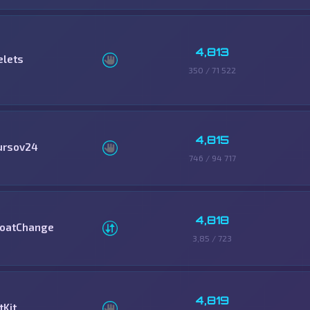
4,813
elets
350 / 71 522
4,815
ursov24
746 / 94 717
4,818
loatChange
3,85 / 723
4,819
tKit