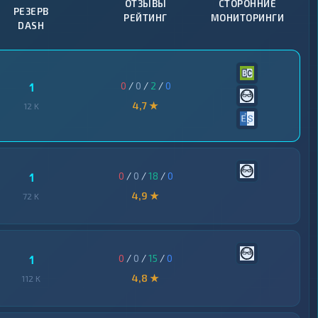
ОТЗЫВЫ
СТОРОННИЕ
РЕЗЕРВ
РЕЙТИНГ
МОНИТОРИНГИ
DASH
0
/
0
/
2
/
0
1
4,7 ★
12 K
0
/
0
/
18
/
0
1
4,9 ★
72 K
0
/
0
/
15
/
0
1
4,8 ★
112 K