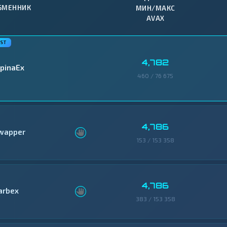
БМЕННИК
МИН/МАКС
AVAX
4,782
lpinaEx
460 / 76 675
4,786
wapper
153 / 153 358
4,786
arbex
383 / 153 358