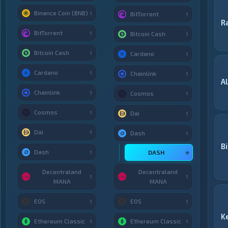
Binance Coin (BNB)
1
BitTorrent
1
R
BitTorrent
1
Bitcoin Cash
1
Bitcoin Cash
1
Cardano
1
Cardano
1
Chainlink
1
A
Chainlink
1
Cosmos
1
Cosmos
1
Dai
1
Dai
1
Dash
1
B
Dash
DASH
1
★
Decentraland
Decentraland
1
1
MANA
MANA
EOS
EOS
1
1
K
Ethereum Classic
Ethereum Classic
1
1