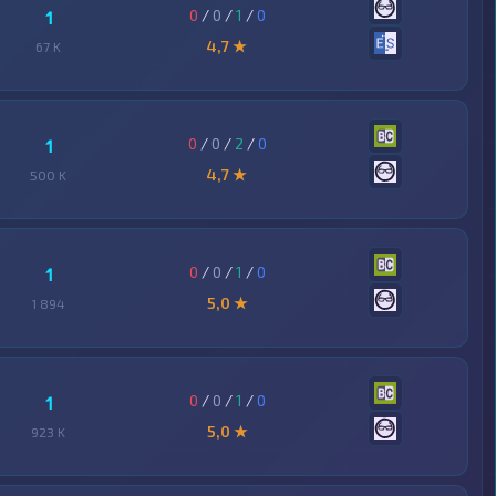
0
/
0
/
1
/
0
1
4,7 ★
67 K
0
/
0
/
2
/
0
1
4,7 ★
500 K
0
/
0
/
1
/
0
1
5,0 ★
1 894
0
/
0
/
1
/
0
1
5,0 ★
923 K