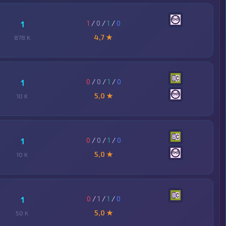
1
/
0
/
1
/
0
1
4,7 ★
878 K
0
/
0
/
1
/
0
1
5,0 ★
10 K
0
/
0
/
1
/
0
1
5,0 ★
10 K
0
/
1
/
1
/
0
1
5,0 ★
50 K