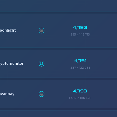
4,790
oonlight
295 / 143 713
4,791
ryptomonitor
537 / 122 681
4,793
ovanpay
1 492 / 186 478