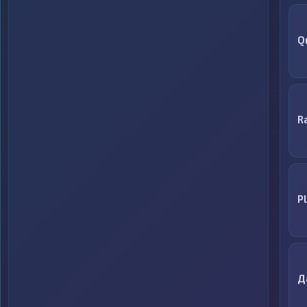
Q
R
P
Д