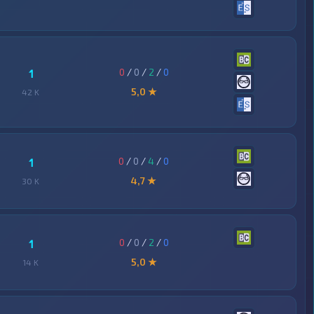
0
/
0
/
2
/
0
1
5,0 ★
42 K
0
/
0
/
4
/
0
1
4,7 ★
30 K
0
/
0
/
2
/
0
1
5,0 ★
14 K