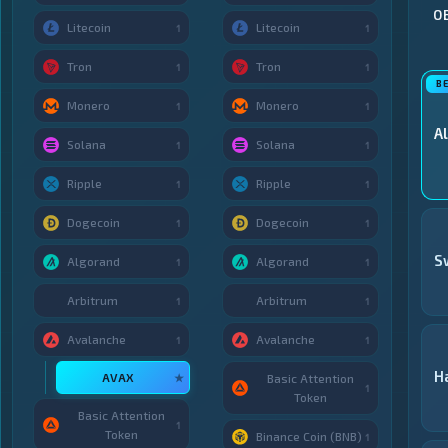
О
Litecoin
Litecoin
1
1
Tron
Tron
1
1
Monero
Monero
1
1
A
Solana
Solana
1
1
Ripple
Ripple
1
1
Dogecoin
Dogecoin
1
1
S
Algorand
Algorand
1
1
Arbitrum
Arbitrum
1
1
Avalanche
Avalanche
1
1
H
AVAX
★
Basic Attention
1
Token
Basic Attention
1
Token
Binance Coin (BNB)
1