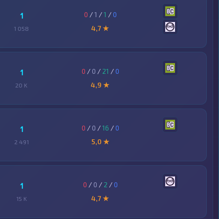
0
/
1
/
1
/
0
1
4,7 ★
1 058
0
/
0
/
21
/
0
1
4,9 ★
20 K
0
/
0
/
16
/
0
1
5,0 ★
2 491
0
/
0
/
2
/
0
1
4,7 ★
15 K