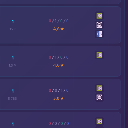
0
/
1
/
0
/
0
1
4,6 ★
15 K
0
/
1
/
0
/
0
1
4,6 ★
1,3 M
0
/
0
/
1
/
0
1
5,0 ★
5 783
0
/
0
/
0
/
0
1