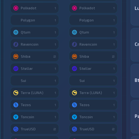
Lu
Polkadot
Polkadot
1
1
Polygon
Polygon
1
1
Qtum
Qtum
1
1
C
Ravencoin
Ravencoin
1
1
Shiba
Shiba
2
2
Stellar
Stellar
1
1
B
Sui
Sui
1
1
Terra (LUNA)
Terra (LUNA)
1
1
Tezos
Tezos
1
1
P
Toncoin
Toncoin
1
1
TrueUSD
TrueUSD
2
2