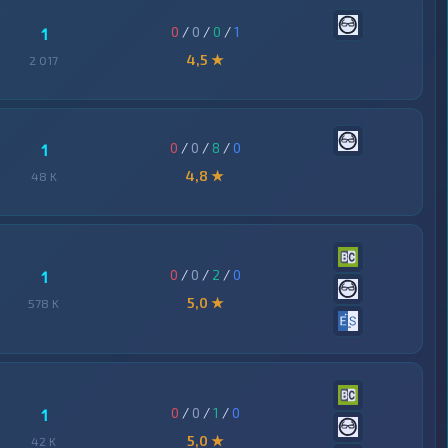
0
/
0
/
0
/
1
1
4,5 ★
2 017
0
/
0
/
8
/
0
1
4,8 ★
48 K
0
/
0
/
2
/
0
1
5,0 ★
578 K
0
/
0
/
1
/
0
1
5,0 ★
42 K