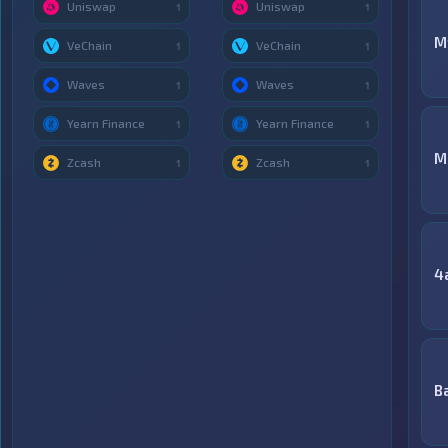
Uniswap
Uniswap
1
1
M
VeChain
VeChain
1
1
Waves
Waves
1
1
Yearn Finance
Yearn Finance
1
1
M
Zcash
Zcash
1
1
4
B