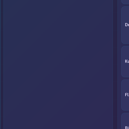
D
K
F
Bi