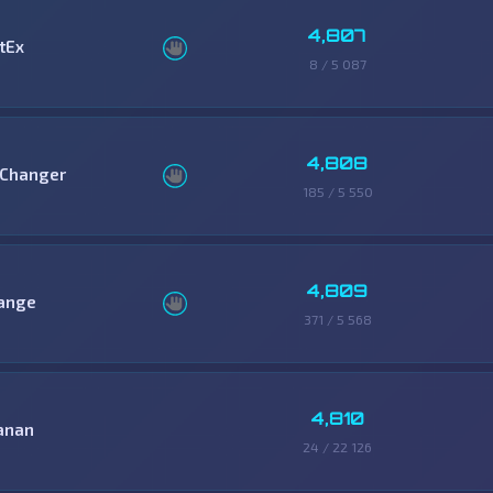
4,807
tEx
8 / 5 087
4,808
Changer
185 / 5 550
4,809
ange
371 / 5 568
4,810
anan
24 / 22 126