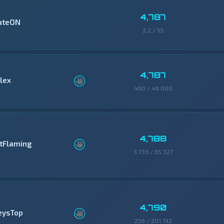
4,787
ateON
2,2 / 55
4,787
llex
460 / 46 000
4,788
itFlaming
3 733 / 65 327
4,790
eysTop
256 / 201 192