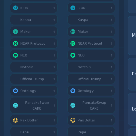
ICON
ICON
1
1
Kaspa
Kaspa
1
1
Maker
Maker
1
1
M
NEAR Protocol
NEAR Protocol
1
1
NEO
NEO
1
1
Notcoin
Notcoin
1
1
C
Official Trump
Official Trump
1
1
Ontology
Ontology
1
1
PancakeSwap
PancakeSwap
1
1
CAKE
CAKE
L
Pax Dollar
Pax Dollar
1
1
Pepe
Pepe
1
1