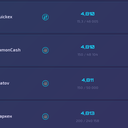
4,810
uickex
15,3 / 46 005
4,810
amonCash
150 / 48 104
4,811
latov
150 / 50 000
4,813
аркен
200 / 240 158