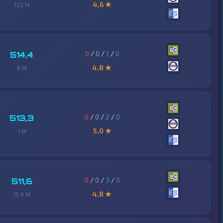
4,6 ★
122 M
0
/
0
/
1
/
0
514,4
4,8 ★
6 M
0
/
0
/
2
/
0
513,3
5,0 ★
1 M
0
/
0
/
3
/
0
511,6
4,8 ★
15,9 M