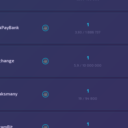
1
4PayBank
3,93 / 1 886 737
1
change
5,9 / 10 000 000
1
aksmany
19 / 94 800
1
ramBit