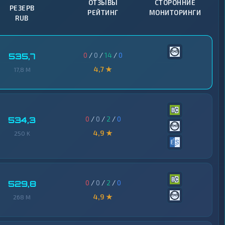
ОТЗЫВЫ
СТОРОННИЕ
РЕЗЕРВ
РЕЙТИНГ
МОНИТОРИНГИ
RUB
0
/
0
/
14
/
0
535,7
4,7 ★
17,8 M
0
/
0
/
2
/
0
534,3
4,9 ★
250 K
0
/
0
/
2
/
0
529,8
4,9 ★
268 M