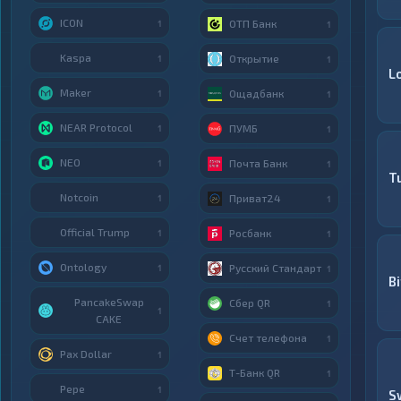
ICON
ОТП Банк
1
1
Kaspa
Открытие
1
1
L
Maker
Ощадбанк
1
1
NEAR Protocol
ПУМБ
1
1
NEO
Почта Банк
1
1
T
Notcoin
Приват24
1
1
Official Trump
Росбанк
1
1
Ontology
Русский Стандарт
1
1
B
PancakeSwap
Сбер QR
1
1
CAKE
Счет телефона
1
Pax Dollar
1
Т-Банк QR
1
Pepe
1
S