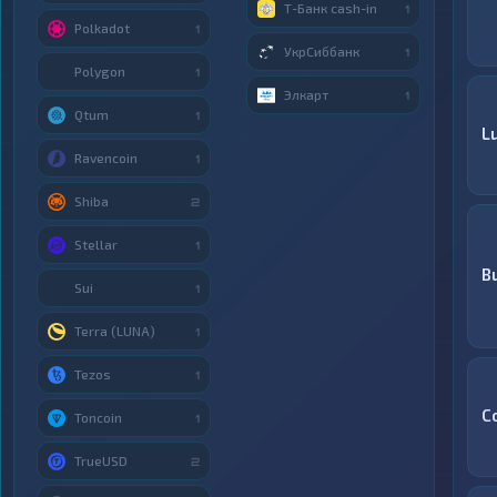
Т-Банк cash-in
1
Polkadot
1
УкрСиббанк
1
Polygon
1
Элкарт
1
Qtum
1
L
Ravencoin
1
Shiba
2
Stellar
1
B
Sui
1
Terra (LUNA)
1
Tezos
1
C
Toncoin
1
TrueUSD
2