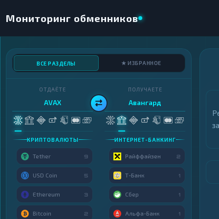
Мониторинг обменников
★ ИЗБРАННОЕ
ВСЕ РАЗДЕЛЫ
ОТДАЁТЕ
ПОЛУЧАЕТЕ
AVAX
Авангард
Р
з
КРИПТОВАЛЮТЫ
ИНТЕРНЕТ-БАНКИНГ
Tether
Райффайзен
9
2
USD Coin
Т-Банк
5
1
Ethereum
Сбер
3
1
Bitcoin
Альфа-Банк
2
1