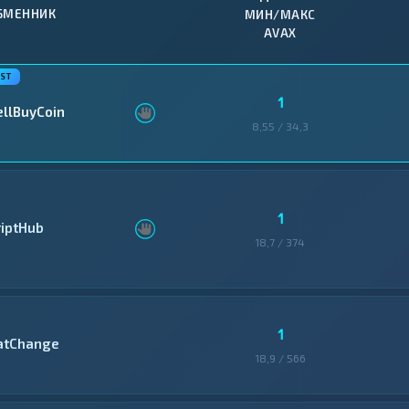
БМЕННИК
МИН/МАКС
AVAX
1
ellBuyCoin
8,55 / 34,3
1
riptHub
18,7 / 374
1
atChange
18,9 / 566