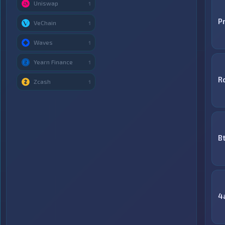
Uniswap
1
P
VeChain
1
Waves
1
Yearn Finance
1
R
Zcash
1
B
4