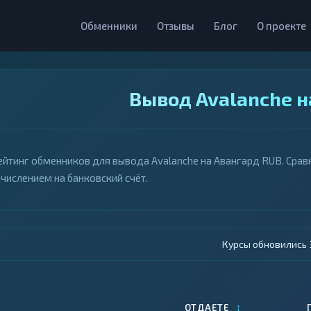
Обменники
Отзывы
Блог
О проекте
Вывод Avalanche н
ейтинг обменников для вывода Avalanche на Авангард RUB. Сравн
ачислением на банковский счёт.
Курсы обновились 4
↕
ОТДАЕТЕ