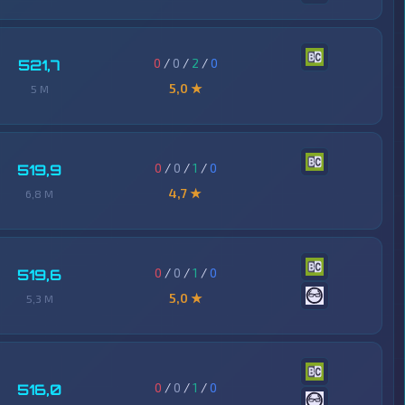
0
/
0
/
2
/
0
521,7
5,0 ★
5 M
0
/
0
/
1
/
0
519,9
4,7 ★
6,8 M
0
/
0
/
1
/
0
519,6
5,0 ★
5,3 M
0
/
0
/
1
/
0
516,0