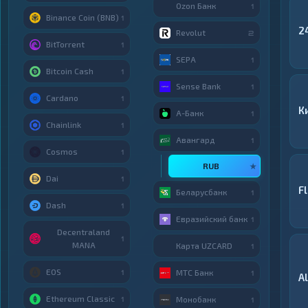
Ozon Банк
1
Binance Coin (BNB)
1
2
Revolut
2
BitTorrent
1
SEPA
1
Bitcoin Cash
1
Sense Bank
1
Cardano
1
К
А-Банк
1
Chainlink
1
Авангард
1
Cosmos
1
RUB
★
Dai
1
F
Беларусбанк
1
Dash
1
Евразийский банк
1
Decentraland
1
MANA
Карта UZCARD
1
EOS
МТС Банк
1
1
A
Ethereum Classic
Монобанк
1
1