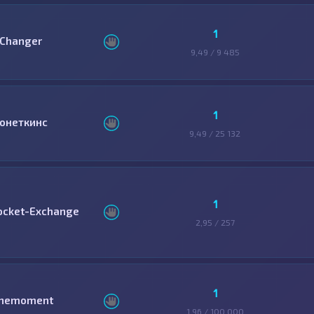
1
Changer
9,49 / 9 485
1
онеткинс
9,49 / 25 132
1
ocket-Exchange
2,95 / 257
1
nemoment
1,96 / 100 000