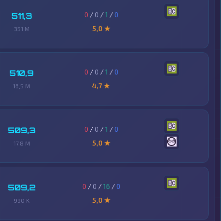
0
/
0
/
1
/
0
511,3
5,0 ★
351 M
0
/
0
/
1
/
0
510,9
4,7 ★
16,5 M
0
/
0
/
1
/
0
509,3
5,0 ★
17,8 M
0
/
0
/
16
/
0
509,2
5,0 ★
990 K