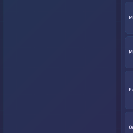
M
М
P
O