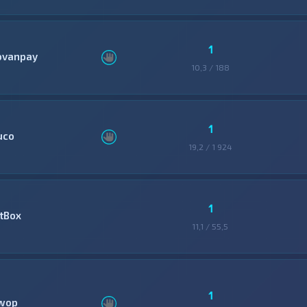
1
ovanpay
10,3 / 188
1
uco
19,2 / 1 924
1
itBox
11,1 / 55,5
1
wop