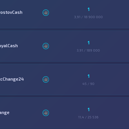
1
rostovCash
3,91 / 18 900 000
1
oyalCash
3,91 / 189 000
1
tcChange24
45 / 90
1
ange
11,4 / 25 536