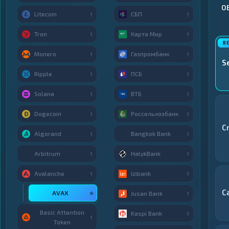
О
Litecoin
СБП
1
1
Tron
Карта Мир
1
1
Monero
Газпромбанк
1
1
S
Ripple
ПСБ
1
1
Solana
ВТБ
1
1
Dogecoin
Россельхозбанк
1
1
C
Algorand
Bangkok Bank
1
1
Arbitrum
HalykBank
1
1
Avalanche
Izibank
1
1
C
AVAX
★
Jusan Bank
1
Basic Attention
Kaspi Bank
1
1
Token