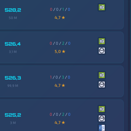
0
/
0
/
1
/
0
528,2
4,7 ★
50 M
0
/
0
/
2
/
0
526,4
5,0 ★
3,1 M
1
/
0
/
3
/
0
526,3
4,7 ★
99,9 M
0
/
0
/
2
/
0
525,2
4,7 ★
3 M