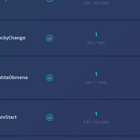
1,94 / 100 000
1
uckyChange
19,4 / 583
1
uhtaObmena
48,7 / 1 948
1
oinStart
3,91 / 100 000