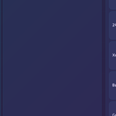
2
X
B
G