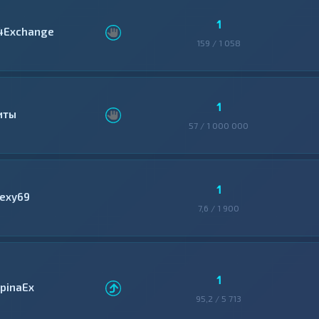
1
4Exchange
159 / 1 058
1
иты
57 / 1 000 000
1
lexy69
7,6 / 1 900
1
lpinaEx
95,2 / 5 713