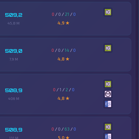
0
/
0
/
21
/
0
509,2
4,9 ★
45,8 M
0
/
0
/
14
/
0
509,0
4,8 ★
7,9 M
0
/
1
/
2
/
0
508,9
4,8 ★
406 M
0
/
0
/
63
/
0
508,9
5,0 ★
131 M