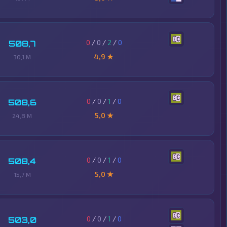
0
/
0
/
2
/
0
508,7
4,9 ★
30,1 M
0
/
0
/
1
/
0
508,6
5,0 ★
24,8 M
0
/
0
/
1
/
0
508,4
5,0 ★
15,7 M
0
/
0
/
1
/
0
503,0