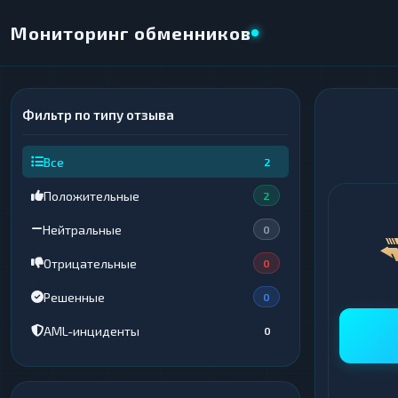
Мониторинг обменников
Фильтр по типу отзыва
×
НАПРАВЛЕНИЕ ОБМЕНА
Все
2
★ ИЗБРАННОЕ
ВСЕ РАЗДЕЛЫ
Положительные
2
ОТДАЁТЕ
ПОЛУЧАЕТЕ
Нейтральные
0
Отрицательные
0
Решенные
0
ВСЕ РАЗДЕЛЫ
ВСЕ РАЗДЕЛЫ
AML-инциденты
0
Криптовалюты
Криптовалюты
69
69
▶
▶
Интернет-банкинг
Интернет-банкинг
42
42
▶
▶