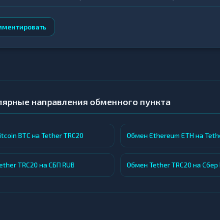
казуемым результатом и минимальным участием пользов
мментировать
лярные направления обменного пункта
tcoin BTC на Tether TRC20
Обмен Ethereum ETH на Teth
ether TRC20 на СБП RUB
Обмен Tether TRC20 на Сбер