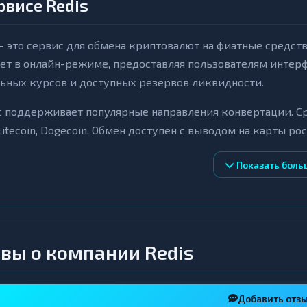
рвисе Redis
— это сервис для обмена криптовалют на фиатные средст
ет в онлайн-режиме, предоставляя пользователям интер
ьных курсов и доступных резервов ликвидности.
 поддерживает популярные направления конвертации. Сред
Litecoin, Dogecoin. Обмен доступен с выводом на карты р
ьхозбанк, а также в различных сетях стейблкоинов: TRC-2
Показать боль
му направлению отображаются в интерфейсе перед созда
евые особенности
озрачность условий: курс обмена, минимальные и макси
вы о компании Redis
ображаются до подтверждения заявки.
бличные резервы: платформа демонстрирует доступные 
зволяет оценить возможность проведения операций разн
Добавить отз
ограмма поощрений: пользователи могут получить гаран