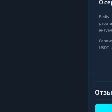
О се
Redis 
работа
актуал
Сервис
USDT, 
Россел
каждо
Ключ
Пр
Отзы
от
Пу
по
Пр