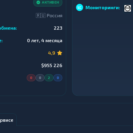
АКТИВЕН
Мониторинги:
🇷🇺 Россия
обмена:
223
е:
0 лет, 4 месяца
4,9
$955 226
0
0
2
0
рвисе