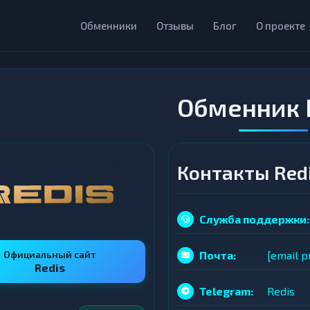
Обменники
Отзывы
Блог
О проекте
Обменник 
Контакты Red
Служба поддержки:
Официальный сайт
Почта:
[email p
Redis
Telegram:
Redis