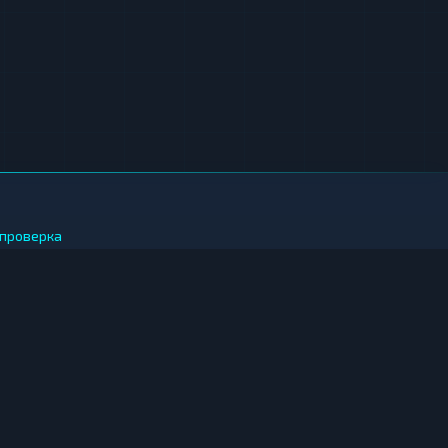
проверка
 ЗА РУБЛИ
иткоин за рубли
фириум за рубли