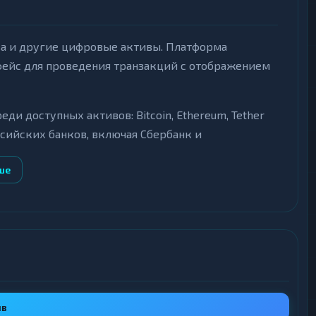
ва и другие цифровые активы. Платформа
фейс для проведения транзакций с отображением
и доступных активов: Bitcoin, Ethereum, Tether
оссийских банков, включая Сбербанк и
0, ERC-20, BEP-20. Актуальные резервы по
ше
нием заявки.
мальные лимиты, а также итоговая сумма
объёмы ликвидности по каждой валюте, что
ого масштаба.
ыв
тированное вознаграждение за оставленный