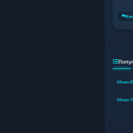
предс
Ко
Попу
Обмен Bi
Обмен T