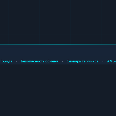
•
•
•
Города
Безопасность обмена
Словарь терминов
AML-
•
•
Методология оценки
Как мы зарабатываем
Для обменников
КУПИТЬ ЗА РУБЛИ
ПРОДАТЬ
е
Купить биткоин за рубли
Продать б
Купить эфириум за рубли
Продать э