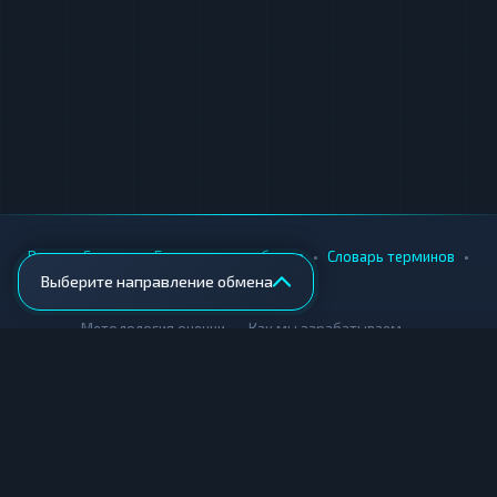
•
•
•
•
Вики
Города
Безопасность обмена
Словарь терминов
Выберите направление обмена
AML-проверка
•
•
Методология оценки
Как мы зарабатываем
Для обменников
Купить крипту
Продать крипту