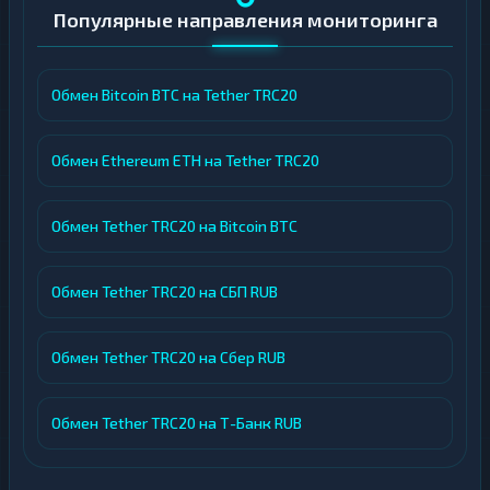
Платформа оснащена надежной системой
Популярные направления мониторинга
AML/KYC для предотвращения
мошенничества и соблюдения юридических
норм. Changeum также предлагает
Обмен Bitcoin BTC на Tether TRC20
персонального менеджера для крупных
клиентов и интеграцию с различными
Обмен Ethereum ETH на Tether TRC20
платежными системами, расширяя
возможности для удобного и гибкого
Обмен Tether TRC20 на Bitcoin BTC
обмена.
Отзывы и обратная связь
Обмен Tether TRC20 на СБП RUB
На этой странице мониторинга доступен
Обмен Tether TRC20 на Сбер RUB
раздел с отзывами о работе платформы
Changeum. Пользователи имеют
Обмен Tether TRC20 на Т-Банк RUB
возможность ознакомиться с мнениями
клиентов и оставить свой отзыв после
совершения обмена, что помогает новым