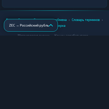
•
•
•
•
Вики
Города
Безопасность обмена
Словарь терминов
ZEC → Российский рубль
AML-проверка
•
•
Методология оценки
Как мы зарабатываем
Для обменников
Купить крипту
Продать крипту
Купить за рубли
Продать за рубли
© Мониторинг обменников — 2026