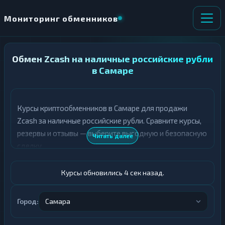
Мониторинг обменников
Обмен Zcash на наличные российские рубли
НАПРАВЛЕНИЕ
×
ОБМЕНА
в Самаре
★ ИЗБРАННОЕ
ВСЕ РАЗДЕЛЫ
Курсы криптообменников в Самаре для продажи
Zcash за наличные российские рубли. Сравните курсы,
О
П
Т
О
резервы и отзывы — выберите выгодную и безопасную
Читать далее
Д
Л
сделку.
А
У
Ё
Ч
Т
А
Курсы обновились 4 сек назад.
Е
Е
Т
ZEC
Е
Город:
Самара
Российский рубль