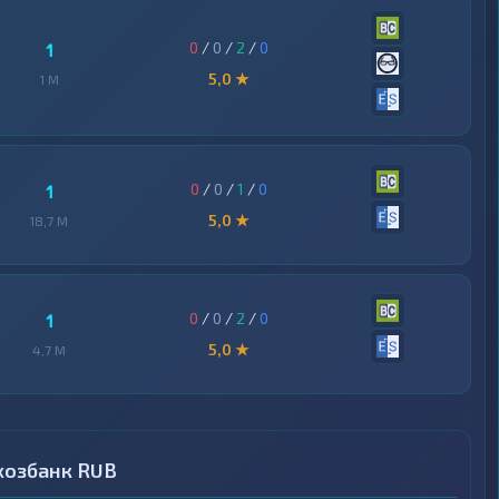
0
/
0
/
2
/
0
1
5,0 ★
1 M
0
/
0
/
1
/
0
1
5,0 ★
18,7 M
0
/
0
/
2
/
0
1
5,0 ★
4,7 M
хозбанк RUB