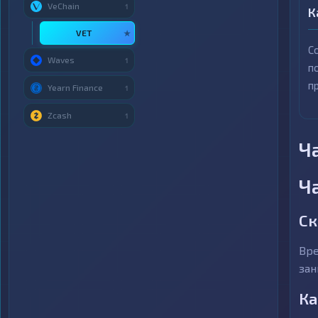
VeChain
1
К
VET
★
С
Waves
1
п
п
Yearn Finance
1
Zcash
1
Ч
Ч
Ск
Вре
зан
Ка