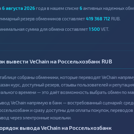
а
6 августа 2026
года в нашем списке
6
активных надежных обме
уммарный резерв обменников составляет
419 368 712
RUB.
инимальная сумма для обмена составляет
1 500
VET.
ак вывести VeChain на Россельхозбанк RUB
 таблице собраны обменники, которые переводят VeChain напрям
казан курс, доступный резерв, отзывы пользователей и репутац
еального времени — это даёт возможность выбрать обмен по ма
ывод VeChain напрямую в банк — востребованный сценарий: сред
оссельхозбанк и сразу доступны для оплаты покупок, переводов
ывод через электронные кошельки.
орядок вывода VeChain на Россельхозбанк