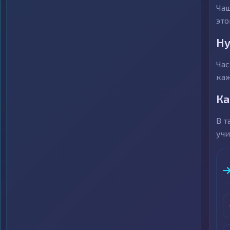
Чащ
это
Ну
Час
каж
Ка
В т
учи