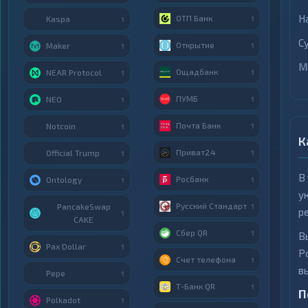
Н
ОТП Банк
Kaspa
1
1
С
Открытие
Maker
1
1
М
Ощадбанк
NEAR Protocol
1
1
ПУМБ
NEO
1
1
Почта Банк
Notcoin
1
1
К
Приват24
Official Trump
1
1
В
Росбанк
Ontology
1
1
у
Русский Стандарт
PancakeSwap
1
р
1
CAKE
Сбер QR
1
В
Pax Dollar
1
Р
Счет телефона
1
в
Pepe
1
Т-Банк QR
1
П
Polkadot
1