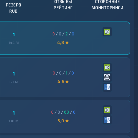
ОТЗЫВЫ
СТОРОННИЕ
РЕЗЕРВ
РЕЙТИНГ
МОНИТОРИНГИ
RUB
0
/
0
/
2
/
0
1
4,8 ★
144 M
0
/
0
/
1
/
0
1
4,6 ★
121 M
0
/
0
/
63
/
0
1
5,0 ★
130 M