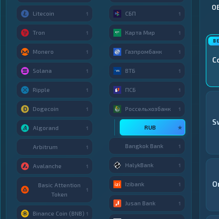
О
Litecoin
СБП
1
1
Tron
Карта Мир
1
1
Monero
Газпромбанк
1
1
C
Solana
ВТБ
1
1
Ripple
ПСБ
1
1
Dogecoin
Россельхозбанк
1
1
S
RUB
★
Algorand
1
Bangkok Bank
1
Arbitrum
1
HalykBank
1
Avalanche
1
O
Izibank
1
Basic Attention
1
Token
Jusan Bank
1
Binance Coin (BNB)
1