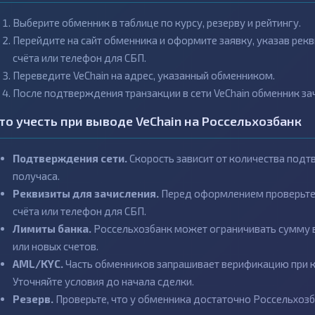
Выберите обменник в таблице по курсу, резерву и рейтингу.
Перейдите на сайт обменника и оформите заявку, указав рек
счёта или телефон для СБП.
Переведите VeChain на адрес, указанный обменником.
После подтверждения транзакции в сети VeChain обменник зач
то учесть при выводе VeChain на Россельхозбанк
Подтверждения сети.
Скорость зависит от количества подт
получаса.
Реквизиты для зачисления.
Перед оформлением проверьте, 
счёта или телефон для СБП.
Лимиты банка.
Россельхозбанк может ограничивать сумму 
или новых счетов.
AML/KYC.
Часть обменников запрашивает верификацию при кр
Уточняйте условия до начала сделки.
Резерв.
Проверьте, что у обменника достаточно Россельхоз