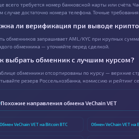
е всего требуется номер банковской карты или счёта. Ч
м случае достаточно номера телефона. Точные требования
жна ли верификация при выводе крипто
ть обменников запрашивает AML/KYC при крупных суммах 
дого обменника — уточняйте перед сделкой.
к выбрать обменник с лучшим курсом?
аблице обменники отсортированы по курсу — верхние с
тывайте резерв Россельхозбанка, комиссию и рейтинг се
Похожие направления обмена VeChain VET
Обмен VeChain VET на Bitcoin BTC
Обмен VeChain VET на B