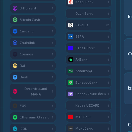
Kaspi Bank
1
BitTorrent
1
Ozon Банк
1
B
Bitcoin Cash
1
Revolut
2
Cardano
1
SEPA
1
Chainlink
1
Sense Bank
1
Ф
Cosmos
1
А-Банк
1
Dai
1
Авангард
1
Dash
1
Беларусбанк
1
i
Decentraland
1
Евразийский банк
MANA
1
Карта UZCARD
EOS
1
1
МТС Банк
Ethereum Classic
1
1
С
Монобанк
ICON
1
1