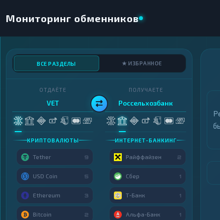
Мониторинг обменников
★ ИЗБРАННОЕ
ВСЕ РАЗДЕЛЫ
ОТДАЁТЕ
ПОЛУЧАЕТЕ
VET
Россельхозбанк
Р
б
КРИПТОВАЛЮТЫ
ИНТЕРНЕТ-БАНКИНГ
Tether
Райффайзен
9
2
USD Coin
Сбер
5
1
Ethereum
Т-Банк
3
1
Bitcoin
Альфа-Банк
2
1