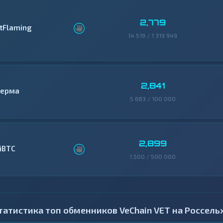
2,779
itFlaming
14 519 / 1 319 949
2,841
ерма
5 683 / 100 000
2,899
ziBTC
1 500 / 500 000
татистика топ обменников VeChain VET на Россель