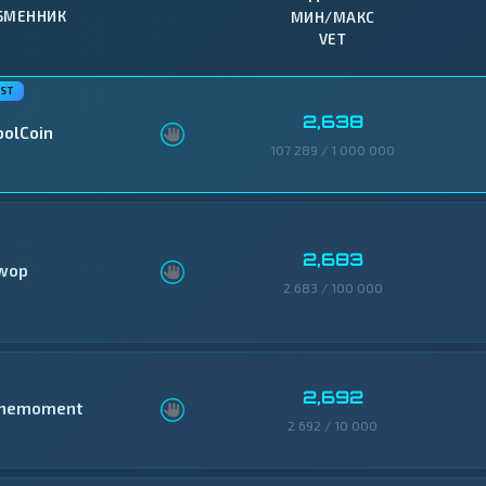
БМЕННИК
МИН/МАКС
VET
2,638
oolCoin
107 289 / 1 000 000
2,683
wop
2 683 / 100 000
2,692
nemoment
2 692 / 10 000