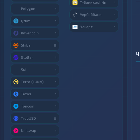
Т-Банк cash-in
1
Polygon
1
УкрСиббанк
1
Qtum
1
Элкарт
1
Ravencoin
1
Shiba
2
Ч
Stellar
1
Sui
1
Terra (LUNA)
1
Tezos
1
Toncoin
1
TrueUSD
2
Uniswap
1