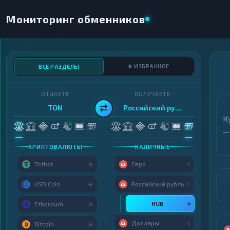
Мониторинг обменников
★ ИЗБРАННОЕ
ВСЕ РАЗДЕЛЫ
ОТДАЁТЕ
ПОЛУЧАЕТЕ
TON
Российский рубль
К
—
КРИПТОВАЛЮТЫ
НАЛИЧНЫЕ
Tether
Евро
9
1
USD Coin
Российский рубль
5
1
RUB
★
Ethereum
3
Доллары
1
Bitcoin
2