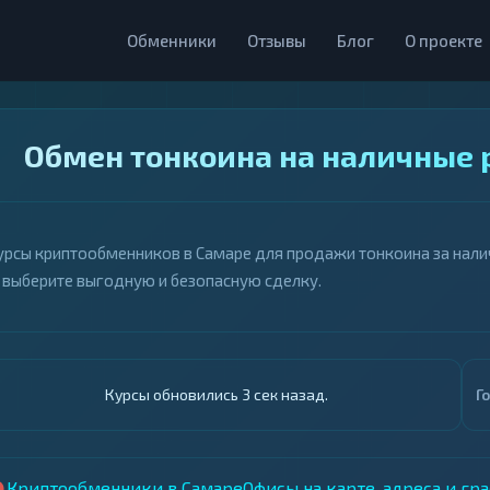
Обменники
Отзывы
Блог
О проекте
Обмен тонкоина на наличные 
урсы криптообменников в Самаре для продажи тонкоина за налич
 выберите выгодную и безопасную сделку.
Курсы обновились 4 сек назад.
Г
Криптообменники в Самаре
Офисы на карте, адреса и гр