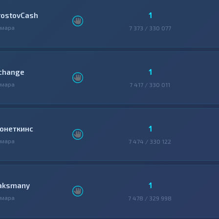
1
rostovCash
амара
7 373 / 330 077
1
change
амара
7 417 / 330 011
1
онеткинс
амара
7 474 / 330 122
1
aksmany
амара
7 478 / 329 998