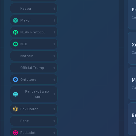
Kaspa
1
P
С
Maker
1
NEAR Protocol
1
NEO
X
1
С
Notcoin
1
Official Trump
1
Ontology
М
1
С
PancakeSwap
1
CAKE
Pax Dollar
1
B
Pepe
1
С
Polkadot
1