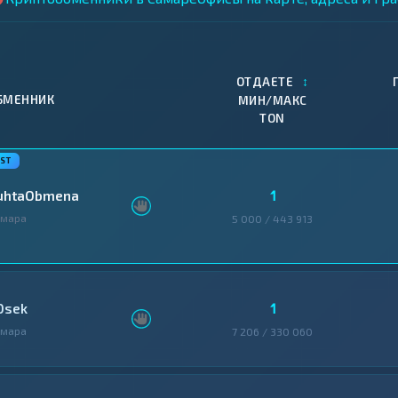
↕
ОТДАЕТЕ
БМЕННИК
МИН/МАКС
TON
1
uhtaObmena
амара
5 000 / 443 913
1
0sek
амара
7 206 / 330 060