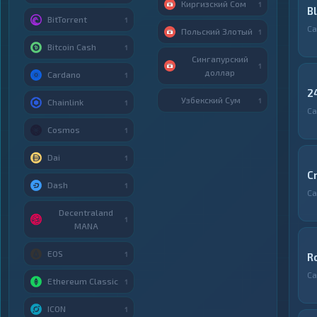
Киргизский Сом
1
B
BitTorrent
1
С
Польский Злотый
1
Bitcoin Cash
1
Сингапурский
1
доллар
Cardano
1
2
Узбекский Сум
1
Chainlink
1
С
Cosmos
1
Dai
1
C
Dash
1
С
Decentraland
1
MANA
EOS
1
R
С
Ethereum Classic
1
ICON
1