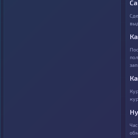
Са
Сде
выд
Ка
Пос
пол
зап
Ка
Кур
кур
Ну
Час
обм