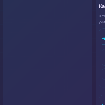
Ка
В т
учи