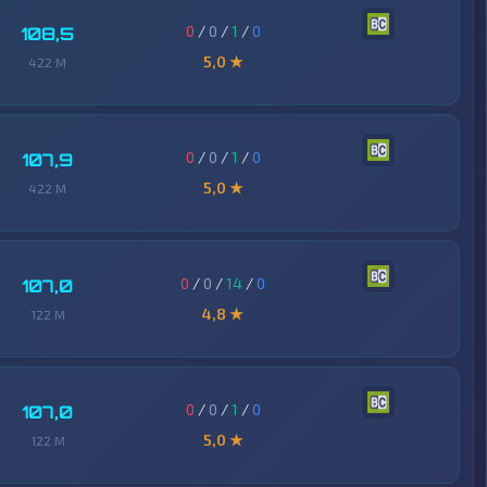
0
/
0
/
1
/
0
108,5
5,0 ★
422 M
0
/
0
/
1
/
0
107,9
5,0 ★
422 M
0
/
0
/
14
/
0
107,0
4,8 ★
122 M
0
/
0
/
1
/
0
107,0
5,0 ★
122 M