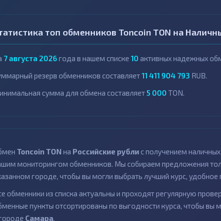
татистика топ обменников Toncoin TON на Наличн
а
7 августа 2026
года в нашем списке
10
активных надежных обм
уммарный резерв обменников составляет
11 411 904 793
RUB.
инимальная сумма для обмена составляет
5 000
TON.
бмен
Toncoin TON
на
Российские рубли
с получением наличных
ашим мониторингом обменников. Мы собираем предложения толь
казанном городе, чтобы вы могли выбрать лучший курс, удобное 
се обменники из списка актуальны и проходят регулярную провер
бменные пункты отсортированы по выгодности курса, чтобы вы 
 городе
Самара
.