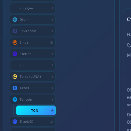
Polygon
1
С
Qtum
1
Ravencoin
1
Н
Shiba
2
С
Stellar
1
М
Sui
1
Terra (LUNA)
1
Tezos
1
О
н
Toncoin
1
у
TON
★
В
TrueUSD
О
2
в