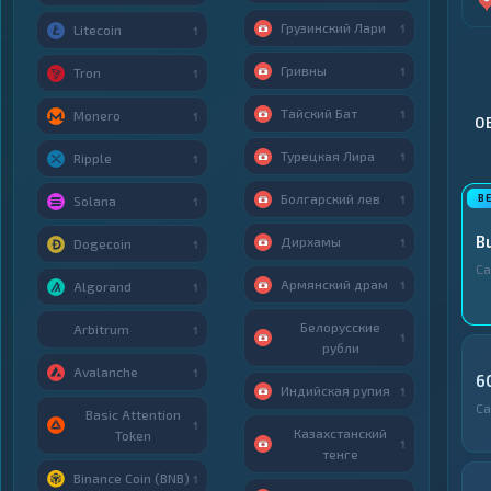
Грузинский Лари
1
Litecoin
1
Гривны
1
Tron
1
Тайский Бат
1
Monero
1
О
Турецкая Лира
1
Ripple
1
Болгарский лев
1
Solana
1
B
Дирхамы
1
Dogecoin
1
С
Армянский драм
1
Algorand
1
Белорусские
Arbitrum
1
1
рубли
Avalanche
1
6
Индийская рупия
1
С
Basic Attention
1
Казахстанский
Token
1
тенге
Binance Coin (BNB)
1