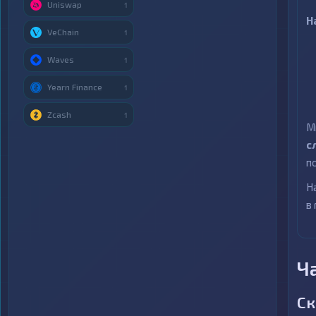
Uniswap
1
Н
VeChain
1
Waves
1
Yearn Finance
1
Zcash
1
М
с
п
Н
в
Ч
Ск