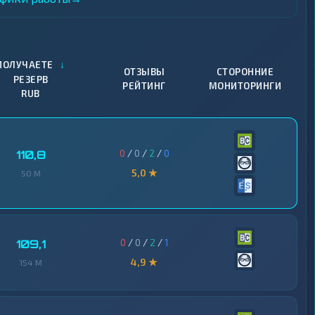
↓
ПОЛУЧАЕТЕ
ОТЗЫВЫ
СТОРОННИЕ
РЕЗЕРВ
РЕЙТИНГ
МОНИТОРИНГИ
RUB
0
/
0
/
2
/
0
110,8
5,0 ★
50 M
0
/
0
/
2
/
1
109,1
4,9 ★
154 M