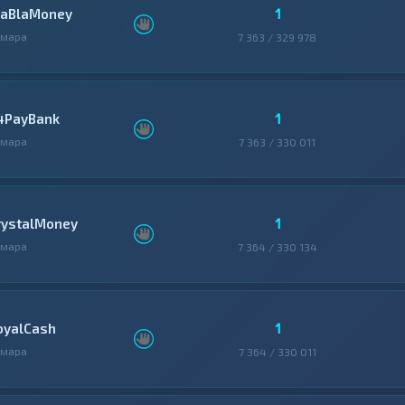
1
laBlaMoney
амара
7 363 / 329 978
1
4PayBank
амара
7 363 / 330 011
1
rystalMoney
амара
7 364 / 330 134
1
oyalCash
амара
7 364 / 330 011